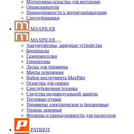
Мотопомпы,оснастка для мотопомп
Опрыскиватели
Принадлежности к мотокультиваторам
Снегоуборщики
MAXPILER
MAXPILER
Аккумуляторы, зарядные устройства
Бензопилы
Газонокосилки
Генераторы
Лески для триммера
Мачты освещения
Набор инструмента MaxPiler
Оснастка для сварки
Снегоуборочная техника
Средства индивидуальной защиты
Тепловые пушки
Триммеры электрические и бензиновые
Уровни лазерные
Фильтры и принадлежности для пылесосов
PATRIOT