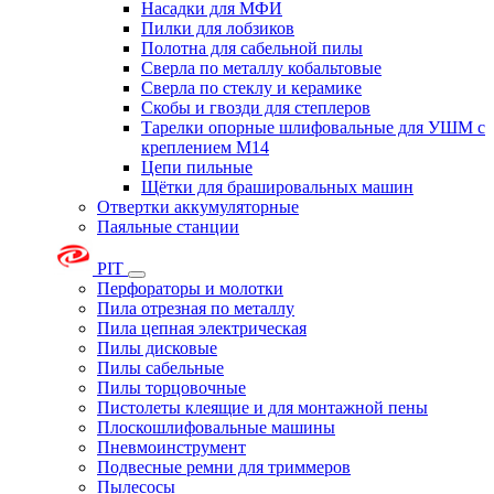
Насадки для МФИ
Пилки для лобзиков
Полотна для сабельной пилы
Сверла по металлу кобальтовые
Сверла по стеклу и керамике
Скобы и гвозди для степлеров
Тарелки опорные шлифовальные для УШМ с
креплением М14
Цепи пильные
Щётки для брашировальных машин
Отвертки аккумуляторные
Паяльные станции
PIT
Перфораторы и молотки
Пила отрезная по металлу
Пила цепная электрическая
Пилы дисковые
Пилы сабельные
Пилы торцовочные
Пистолеты клеящие и для монтажной пены
Плоскошлифовальные машины
Пневмоинструмент
Подвесные ремни для триммеров
Пылесосы