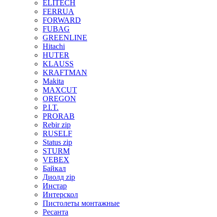
ELITECH
FERRUA
FORWARD
FUBAG
GREENLINE
Hitachi
HUTER
KLAUSS
KRAFTMAN
Makita
MAXCUT
OREGON
P.I.T.
PRORAB
Rebir zip
RUSELF
Status zip
STURM
VEBEX
Байкал
Диолд zip
Инстар
Интерскол
Пистолеты монтажные
Ресанта