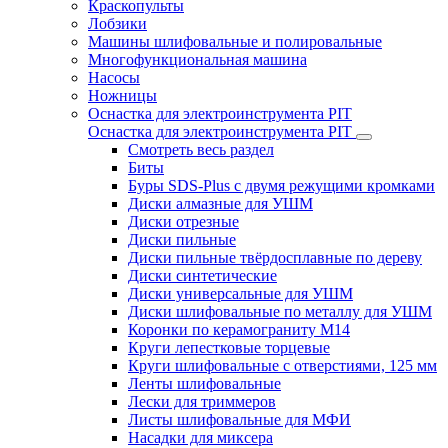
Краскопульты
Лобзики
Машины шлифовальные и полировальные
Многофункциональная машина
Насосы
Ножницы
Оснастка для электроинструмента PIT
Оснастка для электроинструмента PIT
Смотреть весь раздел
Биты
Буры SDS-Plus c двумя режущими кромками
Диски алмазные для УШМ
Диски отрезные
Диски пильные
Диски пильные твёрдосплавные по дереву
Диски синтетические
Диски универсальные для УШМ
Диски шлифовальные по металлу для УШМ
Коронки по керамограниту M14
Круги лепестковые торцевые
Круги шлифовальные с отверстиями, 125 мм
Ленты шлифовальные
Лески для триммеров
Листы шлифовальные для МФИ
Насадки для миксера