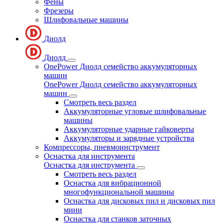
Фены
Фрезеры
Шлифовальные машины
Диолд
Диолд
OnePower Диолд семейство аккумуляторных
машин
OnePower Диолд семейство аккумуляторных
машин
Смотреть весь раздел
Аккумуляторные угловые шлифовальные
машины
Аккумуляторные ударные гайковерты
Аккумуляторы и зарядные устройства
Компрессоры, пневмоинструмент
Оснастка для инструмента
Оснастка для инструмента
Смотреть весь раздел
Оснастка для вибрационной
многофункциональной машины
Оснастка для дисковых пил и дисковых пил
мини
Оснастка для станков заточных