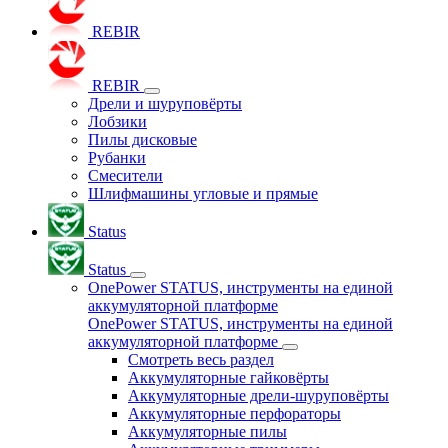
REBIR
REBIR
Дрели и шуруповёрты
Лобзики
Пилы дисковые
Рубанки
Смесители
Шлифмашины угловые и прямые
Status
Status
OnePower STATUS, инструменты на единой
аккумуляторной платформе
OnePower STATUS, инструменты на единой
аккумуляторной платформе
Смотреть весь раздел
Аккумуляторные гайковёрты
Аккумуляторные дрели-шуруповёрты
Аккумуляторные перфораторы
Аккумуляторные пилы