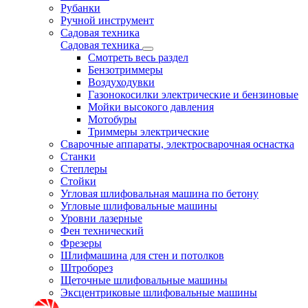
Рубанки
Ручной инструмент
Садовая техника
Садовая техника
Смотреть весь раздел
Бензотриммеры
Воздуходувки
Газонокосилки электрические и бензиновые
Мойки высокого давления
Мотобуры
Триммеры электрические
Сварочные аппараты, электросварочная оснастка
Станки
Степлеры
Стойки
Угловая шлифовальная машина по бетону
Угловые шлифовальные машины
Уровни лазерные
Фен технический
Фрезеры
Шлифмашина для стен и потолков
Штроборез
Щеточные шлифовальные машины
Эксцентриковые шлифовальные машины