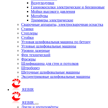
Воздуходувки
Газонокосилки электрические и бензиновые
Мойки высокого давления
Мотобуры
Триммеры электрические
Сварочные аппараты, электросварочная оснастка
Станки
Степлеры
Стойки
Угловая шлифовальная машина по бетону
Угловые шлифовальные машины
Уровни лазерные
Фен технический
Фрезеры
Шлифмашина для стен и потолков
Штроборез
Щеточные шлифовальные машины
Эксцентриковые шлифовальные машины
REBIR
REBIR
Дрели и шуруповёрты