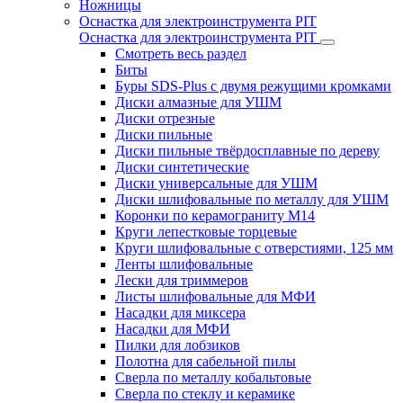
Ножницы
Оснастка для электроинструмента PIT
Оснастка для электроинструмента PIT
Смотреть весь раздел
Биты
Буры SDS-Plus c двумя режущими кромками
Диски алмазные для УШМ
Диски отрезные
Диски пильные
Диски пильные твёрдосплавные по дереву
Диски синтетические
Диски универсальные для УШМ
Диски шлифовальные по металлу для УШМ
Коронки по керамограниту M14
Круги лепестковые торцевые
Круги шлифовальные с отверстиями, 125 мм
Ленты шлифовальные
Лески для триммеров
Листы шлифовальные для МФИ
Насадки для миксера
Насадки для МФИ
Пилки для лобзиков
Полотна для сабельной пилы
Сверла по металлу кобальтовые
Сверла по стеклу и керамике