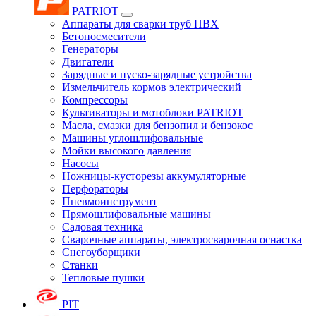
PATRIOT
Аппараты для сварки труб ПВХ
Бетоносмесители
Генераторы
Двигатели
Зарядные и пуско-зарядные устройства
Измельчитель кормов электрический
Компрессоры
Культиваторы и мотоблоки PATRIOT
Масла, смазки для бензопил и бензокос
Машины углошлифовальные
Мойки высокого давления
Насосы
Ножницы-кусторезы аккумуляторные
Перфораторы
Пневмоинструмент
Прямошлифовальные машины
Садовая техника
Сварочные аппараты, электросварочная оснастка
Снегоуборщики
Станки
Тепловые пушки
PIT