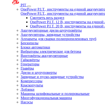
PIT
OnePower P.I.T., инструменты на единой аккумуля
OnePower P.I.T., инструменты на единой аккумуля
Смотреть весь раздел
OnePower P.I.T. 12 В, инструменты на едино
OnePower P.I.T. 20 В, инструменты на едино
Аккумуляторные дрели-шуруповёрты
Аккумуляторы, зарядные устройства
Аппараты для сварки полипропиленовых труб
Бензопилы
Блоки автоматики
Вибраторы электрические для бетона
Винтовёрты аккумуляторные
Гайковёрты
Генераторы
Гравёры
Дрели и шуруповерты
Зарядные и пуско-зарядные устройства
Компрессоры
Краскопульты
Лобзики
Машины шлифовальные и полировальные
Многофункциональная машина
Насосы