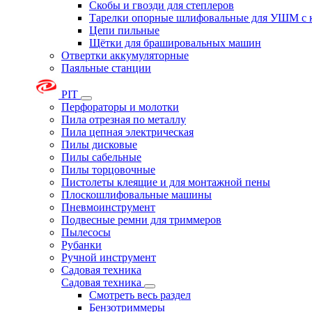
Скобы и гвозди для степлеров
Тарелки опорные шлифовальные для УШМ с 
Цепи пильные
Щётки для брашировальных машин
Отвертки аккумуляторные
Паяльные станции
PIT
Перфораторы и молотки
Пила отрезная по металлу
Пила цепная электрическая
Пилы дисковые
Пилы сабельные
Пилы торцовочные
Пистолеты клеящие и для монтажной пены
Плоскошлифовальные машины
Пневмоинструмент
Подвесные ремни для триммеров
Пылесосы
Рубанки
Ручной инструмент
Садовая техника
Садовая техника
Смотреть весь раздел
Бензотриммеры