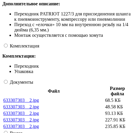
Дополнительное описание:
Переходник PATRIOT 1227/3 для присоединения шланга
к пневмоинструменту, компрессору или пневмолинии
Переход с «елочки» 10 мм на внутреннюю резьбу на 1/4
дюйма (6,35 мм.)
Монтаж осуществляется с помощью хомута
Комплектация
Комплектация:
Переходник
Упаковка
Документы
Размер
Файл
файла
633307303__2.jpg
68.5 КБ
633307303__2.jpg
48.58 КБ
633307303__2.jpg
93.13 КБ
633307303__2.jpg
227.91 КБ
633307303__2.jpg
235.85 КБ