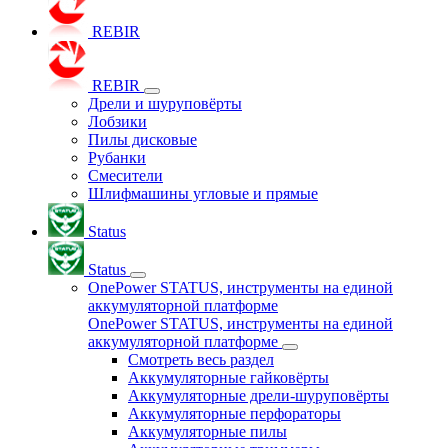
REBIR
REBIR
Дрели и шуруповёрты
Лобзики
Пилы дисковые
Рубанки
Смесители
Шлифмашины угловые и прямые
Status
Status
OnePower STATUS, инструменты на единой
аккумуляторной платформе
OnePower STATUS, инструменты на единой
аккумуляторной платформе
Смотреть весь раздел
Аккумуляторные гайковёрты
Аккумуляторные дрели-шуруповёрты
Аккумуляторные перфораторы
Аккумуляторные пилы