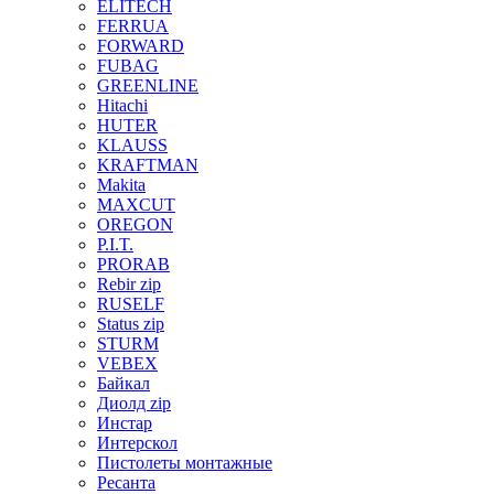
ELITECH
FERRUA
FORWARD
FUBAG
GREENLINE
Hitachi
HUTER
KLAUSS
KRAFTMAN
Makita
MAXCUT
OREGON
P.I.T.
PRORAB
Rebir zip
RUSELF
Status zip
STURM
VEBEX
Байкал
Диолд zip
Инстар
Интерскол
Пистолеты монтажные
Ресанта