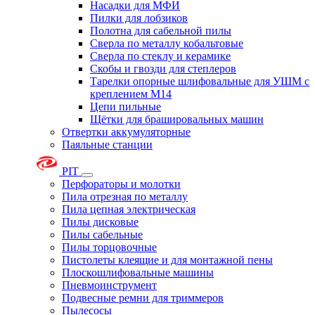
Насадки для МФИ
Пилки для лобзиков
Полотна для сабельной пилы
Сверла по металлу кобальтовые
Сверла по стеклу и керамике
Скобы и гвозди для степлеров
Тарелки опорные шлифовальные для УШМ с
креплением М14
Цепи пильные
Щётки для брашировальных машин
Отвертки аккумуляторные
Паяльные станции
PIT
Перфораторы и молотки
Пила отрезная по металлу
Пила цепная электрическая
Пилы дисковые
Пилы сабельные
Пилы торцовочные
Пистолеты клеящие и для монтажной пены
Плоскошлифовальные машины
Пневмоинструмент
Подвесные ремни для триммеров
Пылесосы