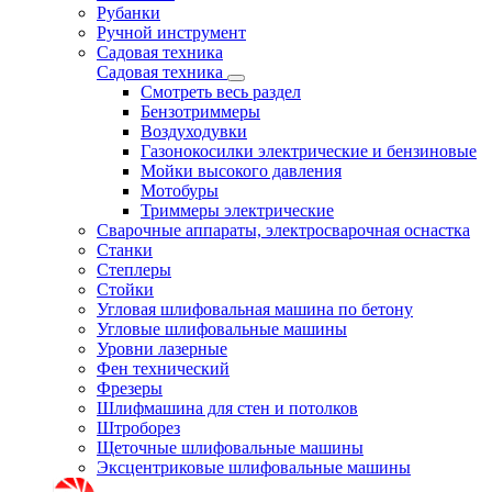
Рубанки
Ручной инструмент
Садовая техника
Садовая техника
Смотреть весь раздел
Бензотриммеры
Воздуходувки
Газонокосилки электрические и бензиновые
Мойки высокого давления
Мотобуры
Триммеры электрические
Сварочные аппараты, электросварочная оснастка
Станки
Степлеры
Стойки
Угловая шлифовальная машина по бетону
Угловые шлифовальные машины
Уровни лазерные
Фен технический
Фрезеры
Шлифмашина для стен и потолков
Штроборез
Щеточные шлифовальные машины
Эксцентриковые шлифовальные машины