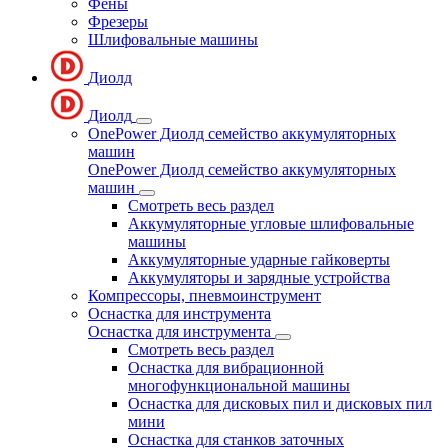
Фены
Фрезеры
Шлифовальные машины
Диолд
Диолд
OnePower Диолд семейство аккумуляторных
машин
OnePower Диолд семейство аккумуляторных
машин
Смотреть весь раздел
Аккумуляторные угловые шлифовальные
машины
Аккумуляторные ударные гайковерты
Аккумуляторы и зарядные устройства
Компрессоры, пневмоинструмент
Оснастка для инструмента
Оснастка для инструмента
Смотреть весь раздел
Оснастка для вибрационной
многофункциональной машины
Оснастка для дисковых пил и дисковых пил
мини
Оснастка для станков заточных