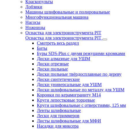
Краскопульты
Лобзики
Машины шлифовальные и полировальные
Многофункциональная машина
Насосы
Ножницы
Оснастка для электроинструмента PIT
Оснастка для электроинструмента PIT
Смотреть весь раздел
Биты
Буры SDS-Plus c двумя режущими кромками
Диски алмазные для УШМ
Диски отрезные
Диски пильные
Диски пильные твёрдосплавные по дереву
Диски синтетические
Диски универсальные для УШМ
Диски шлифовальные по металлу для УШМ
Коронки по керамограниту M14
Круги лепестковые торцевые
Круги шлифовальные с отверстиями, 125 мм
Ленты шлифовальные
Лески для триммеров
Листы шлифовальные для МФИ
Насадки для миксера