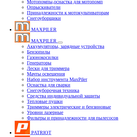
Мотопомпы,оснастка для мотопомп
Опрыскиватели
Принадлежности к мотокультиваторам
Снегоуборщики
MAXPILER
MAXPILER
Аккумуляторы, зарядные устройства
Бензопилы
Газонокосилки
Генераторы
Лески для триммера
Мачты освещения
Набор инструмента MaxPiler
Оснастка для сварки
Снегоуборочная техника
Средства индивидуальной защиты
Тепловые пушки
Триммеры электрические и бензиновые
Уровни лазерные
Фильтры и принадлежности для пылесосов
PATRIOT