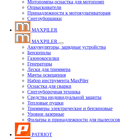
Мотопомпы,оснастка для мотопомп
Опрыскиватели
Принадлежности к мотокультиваторам
Снегоуборщики
MAXPILER
MAXPILER
Аккумуляторы, зарядные устройства
Бензопилы
Газонокосилки
Генераторы
Лески для триммера
Мачты освещения
Набор инструмента MaxPiler
Оснастка для сварки
Снегоуборочная техника
Средства индивидуальной защиты
Тепловые пушки
Триммеры электрические и бензиновые
Уровни лазерные
Фильтры и принадлежности для пылесосов
PATRIOT