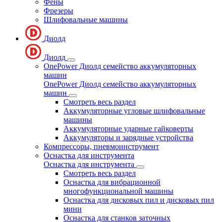
Фены
Фрезеры
Шлифовальные машины
Диолд
Диолд
OnePower Диолд семейство аккумуляторных
машин
OnePower Диолд семейство аккумуляторных
машин
Смотреть весь раздел
Аккумуляторные угловые шлифовальные
машины
Аккумуляторные ударные гайковерты
Аккумуляторы и зарядные устройства
Компрессоры, пневмоинструмент
Оснастка для инструмента
Оснастка для инструмента
Смотреть весь раздел
Оснастка для вибрационной
многофункциональной машины
Оснастка для дисковых пил и дисковых пил
мини
Оснастка для станков заточных