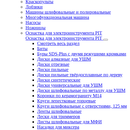
Краскопульты
Лобзики
Машины шлифовальные и полировальные
Многофункциональная машина
Насосы
Ножницы
Оснастка для электроинструмента PIT
Оснастка для электроинструмента PIT
Смотреть весь раздел
Биты
Буры SDS-Plus c двумя режущими кромками
Диски алмазные для УШМ
Диски отрезные
Диски пильные
Диски пильные твёрдосплавные по дереву
Диски синтетические
Диски универсальные для УШМ
Диски шлифовальные по металлу для УШМ
Коронки по керамограниту M14
Круги лепестковые торцевые
Круги шлифовальные с отверстиями, 125 мм
Ленты шлифовальные
Лески для триммеров
Листы шлифовальные для МФИ
Насадки для миксера