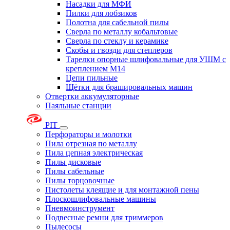
Насадки для МФИ
Пилки для лобзиков
Полотна для сабельной пилы
Сверла по металлу кобальтовые
Сверла по стеклу и керамике
Скобы и гвозди для степлеров
Тарелки опорные шлифовальные для УШМ с
креплением М14
Цепи пильные
Щётки для брашировальных машин
Отвертки аккумуляторные
Паяльные станции
PIT
Перфораторы и молотки
Пила отрезная по металлу
Пила цепная электрическая
Пилы дисковые
Пилы сабельные
Пилы торцовочные
Пистолеты клеящие и для монтажной пены
Плоскошлифовальные машины
Пневмоинструмент
Подвесные ремни для триммеров
Пылесосы