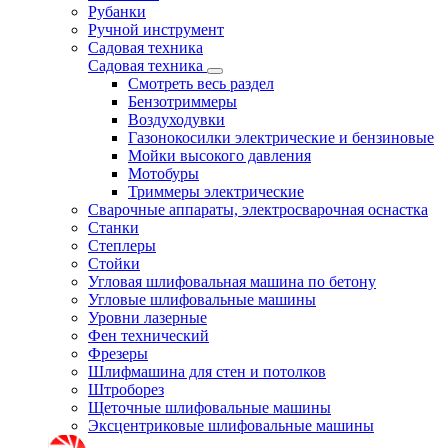
Рубанки
Ручной инструмент
Садовая техника
Садовая техника
Смотреть весь раздел
Бензотриммеры
Воздуходувки
Газонокосилки электрические и бензиновые
Мойки высокого давления
Мотобуры
Триммеры электрические
Сварочные аппараты, электросварочная оснастка
Станки
Степлеры
Стойки
Угловая шлифовальная машина по бетону
Угловые шлифовальные машины
Уровни лазерные
Фен технический
Фрезеры
Шлифмашина для стен и потолков
Штроборез
Щеточные шлифовальные машины
Эксцентриковые шлифовальные машины