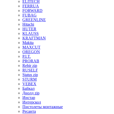
ELITECH
FERRUA
FORWARD
FUBAG
GREENLINE
Hitachi
HUTER
KLAUSS
KRAFTMAN
Makita
MAXCUT
OREGON
P.I.T.
PRORAB
Rebir zip
RUSELF
Status zip
STURM
VEBEX
Байкал
Диолд zip
Инстар
Интерскол
Пистолеты монтажные
Ресанта