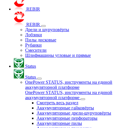
REBIR
REBIR
Дрели и шуруповёрты
Лобзики
Пилы дисковые
Рубанки
Смесители
Шлифмашины угловые и прямые
Status
Status
OnePower STATUS, инструменты на единой
аккумуляторной платформе
OnePower STATUS, инструменты на единой
аккумуляторной платформе
Смотреть весь раздел
Аккумуляторные гайковёрты
Аккумуляторные дрели-шуруповёрты
Аккумуляторные перфораторы
Аккумуляторные пилы