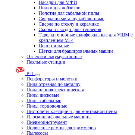
Насадки для МФИ
Пилки для лобзиков
Полотна для сабельной пилы
Сверла по металлу кобальтовые
Сверла по стеклу и керамике
Скобы и гвозди для степлеров
Тарелки опорные шлифовальные для УШМ с
креплением М14
Цепи пильные
Щётки для брашировальных машин
Отвертки аккумуляторные
Паяльные станции
PIT
Перфораторы и молотки
Пила отрезная по металлу
Пила цепная электрическая
Пилы дисковые
Пилы сабельные
Пилы торцовочные
Пистолеты клеящие и для монтажной пены
Плоскошлифовальные машины
Пневмоинструмент
Подвесные ремни для триммеров
Пылесосы