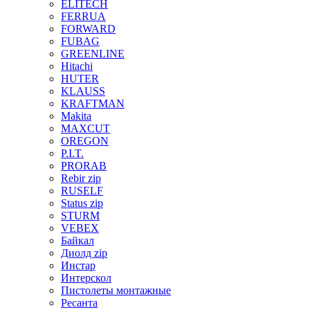
ELITECH
FERRUA
FORWARD
FUBAG
GREENLINE
Hitachi
HUTER
KLAUSS
KRAFTMAN
Makita
MAXCUT
OREGON
P.I.T.
PRORAB
Rebir zip
RUSELF
Status zip
STURM
VEBEX
Байкал
Диолд zip
Инстар
Интерскол
Пистолеты монтажные
Ресанта