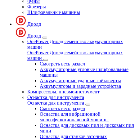
Фены
Фрезеры
Шлифовальные машины
Диолд
Диолд
OnePower Диолд семейство аккумуляторных
машин
OnePower Диолд семейство аккумуляторных
машин
Смотреть весь раздел
Аккумуляторные угловые шлифовальные
машины
Аккумуляторные ударные гайковерты
Аккумуляторы и зарядные устройства
Компрессоры, пневмоинструмент
Оснастка для инструмента
Оснастка для инструмента
Смотреть весь раздел
Оснастка для вибрационной
многофункциональной машины
Оснастка для дисковых пил и дисковых пил
мини
Оснастка для станков заточных