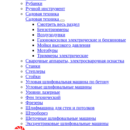
Рубанки
Ручной инструмент
Садовая техника
Садовая техника
Смотреть весь раздел
Бензотриммеры
Воздуходувки
Газонокосилки электрические и бензиновые
Мойки высокого давления
Мотобуры
Триммеры электрические
Сварочные аппараты, электросварочная оснастка
Станки
Степлеры
Стойки
Угловая шлифовальная машина по бетону
Угловые шлифовальные машины
Уровни лазерные
Фен технический
Фрезеры
Шлифмашина для стен и потолков
Штроборез
Щеточные шлифовальные машины
Эксцентриковые шлифовальные машины