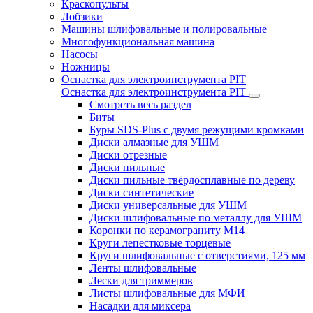
Краскопульты
Лобзики
Машины шлифовальные и полировальные
Многофункциональная машина
Насосы
Ножницы
Оснастка для электроинструмента PIT
Оснастка для электроинструмента PIT
Смотреть весь раздел
Биты
Буры SDS-Plus c двумя режущими кромками
Диски алмазные для УШМ
Диски отрезные
Диски пильные
Диски пильные твёрдосплавные по дереву
Диски синтетические
Диски универсальные для УШМ
Диски шлифовальные по металлу для УШМ
Коронки по керамограниту M14
Круги лепестковые торцевые
Круги шлифовальные с отверстиями, 125 мм
Ленты шлифовальные
Лески для триммеров
Листы шлифовальные для МФИ
Насадки для миксера