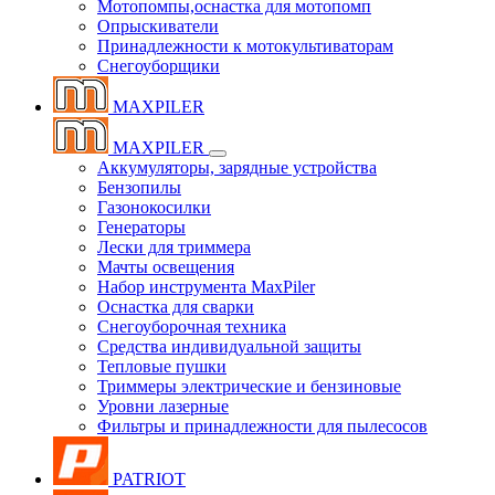
Мотопомпы,оснастка для мотопомп
Опрыскиватели
Принадлежности к мотокультиваторам
Снегоуборщики
MAXPILER
MAXPILER
Аккумуляторы, зарядные устройства
Бензопилы
Газонокосилки
Генераторы
Лески для триммера
Мачты освещения
Набор инструмента MaxPiler
Оснастка для сварки
Снегоуборочная техника
Средства индивидуальной защиты
Тепловые пушки
Триммеры электрические и бензиновые
Уровни лазерные
Фильтры и принадлежности для пылесосов
PATRIOT