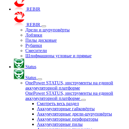
REBIR
REBIR
Дрели и шуруповёрты
Лобзики
Пилы дисковые
Рубанки
Смесители
Шлифмашины угловые и прямые
Status
Status
OnePower STATUS, инструменты на единой
аккумуляторной платформе
OnePower STATUS, инструменты на единой
аккумуляторной платформе
Смотреть весь раздел
Аккумуляторные гайковёрты
Аккумуляторные дрели-шуруповёрты
Аккумуляторные перфораторы
Аккумуляторные пилы