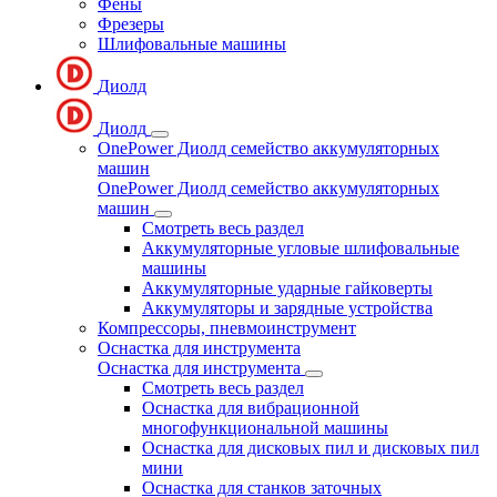
Фены
Фрезеры
Шлифовальные машины
Диолд
Диолд
OnePower Диолд семейство аккумуляторных
машин
OnePower Диолд семейство аккумуляторных
машин
Смотреть весь раздел
Аккумуляторные угловые шлифовальные
машины
Аккумуляторные ударные гайковерты
Аккумуляторы и зарядные устройства
Компрессоры, пневмоинструмент
Оснастка для инструмента
Оснастка для инструмента
Смотреть весь раздел
Оснастка для вибрационной
многофункциональной машины
Оснастка для дисковых пил и дисковых пил
мини
Оснастка для станков заточных