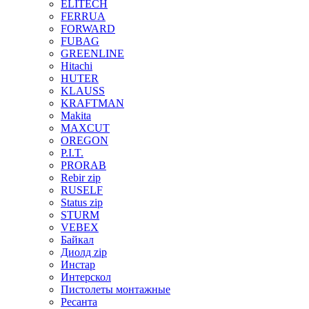
ELITECH
FERRUA
FORWARD
FUBAG
GREENLINE
Hitachi
HUTER
KLAUSS
KRAFTMAN
Makita
MAXCUT
OREGON
P.I.T.
PRORAB
Rebir zip
RUSELF
Status zip
STURM
VEBEX
Байкал
Диолд zip
Инстар
Интерскол
Пистолеты монтажные
Ресанта