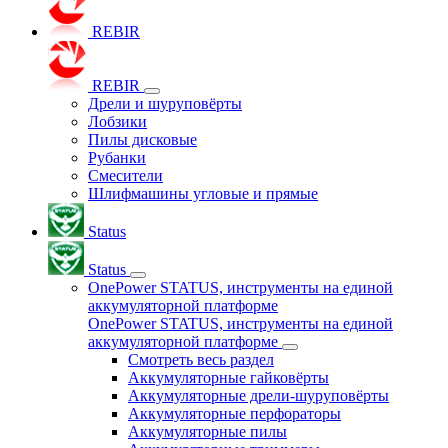
REBIR
REBIR
Дрели и шуруповёрты
Лобзики
Пилы дисковые
Рубанки
Смесители
Шлифмашины угловые и прямые
Status
Status
OnePower STATUS, инструменты на единой
аккумуляторной платформе
OnePower STATUS, инструменты на единой
аккумуляторной платформе
Смотреть весь раздел
Аккумуляторные гайковёрты
Аккумуляторные дрели-шуруповёрты
Аккумуляторные перфораторы
Аккумуляторные пилы