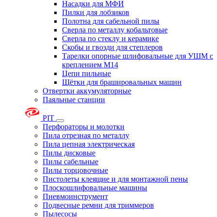
Насадки для МФИ
Пилки для лобзиков
Полотна для сабельной пилы
Сверла по металлу кобальтовые
Сверла по стеклу и керамике
Скобы и гвозди для степлеров
Тарелки опорные шлифовальные для УШМ с
креплением М14
Цепи пильные
Щётки для брашировальных машин
Отвертки аккумуляторные
Паяльные станции
PIT
Перфораторы и молотки
Пила отрезная по металлу
Пила цепная электрическая
Пилы дисковые
Пилы сабельные
Пилы торцовочные
Пистолеты клеящие и для монтажной пены
Плоскошлифовальные машины
Пневмоинструмент
Подвесные ремни для триммеров
Пылесосы