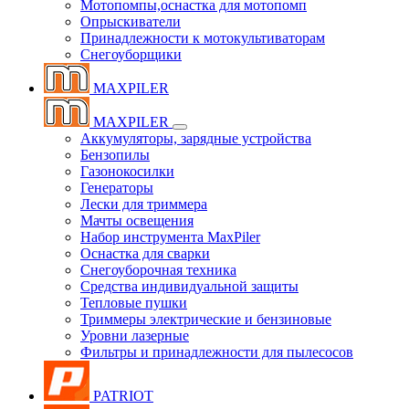
Мотопомпы,оснастка для мотопомп
Опрыскиватели
Принадлежности к мотокультиваторам
Снегоуборщики
MAXPILER
MAXPILER
Аккумуляторы, зарядные устройства
Бензопилы
Газонокосилки
Генераторы
Лески для триммера
Мачты освещения
Набор инструмента MaxPiler
Оснастка для сварки
Снегоуборочная техника
Средства индивидуальной защиты
Тепловые пушки
Триммеры электрические и бензиновые
Уровни лазерные
Фильтры и принадлежности для пылесосов
PATRIOT