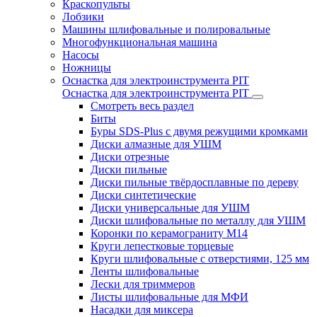
Краскопульты
Лобзики
Машины шлифовальные и полировальные
Многофункциональная машина
Насосы
Ножницы
Оснастка для электроинструмента PIT
Оснастка для электроинструмента PIT
Смотреть весь раздел
Биты
Буры SDS-Plus c двумя режущими кромками
Диски алмазные для УШМ
Диски отрезные
Диски пильные
Диски пильные твёрдосплавные по дереву
Диски синтетические
Диски универсальные для УШМ
Диски шлифовальные по металлу для УШМ
Коронки по керамограниту M14
Круги лепестковые торцевые
Круги шлифовальные с отверстиями, 125 мм
Ленты шлифовальные
Лески для триммеров
Листы шлифовальные для МФИ
Насадки для миксера