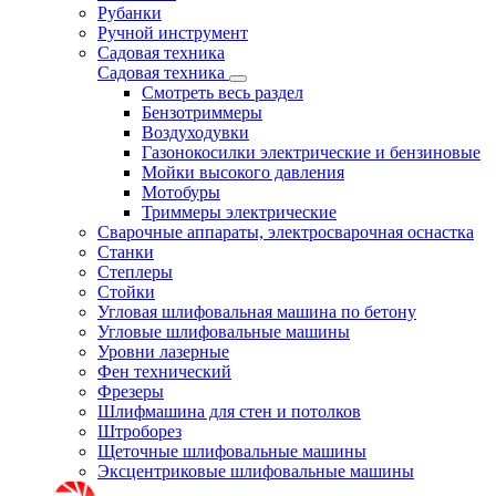
Рубанки
Ручной инструмент
Садовая техника
Садовая техника
Смотреть весь раздел
Бензотриммеры
Воздуходувки
Газонокосилки электрические и бензиновые
Мойки высокого давления
Мотобуры
Триммеры электрические
Сварочные аппараты, электросварочная оснастка
Станки
Степлеры
Стойки
Угловая шлифовальная машина по бетону
Угловые шлифовальные машины
Уровни лазерные
Фен технический
Фрезеры
Шлифмашина для стен и потолков
Штроборез
Щеточные шлифовальные машины
Эксцентриковые шлифовальные машины