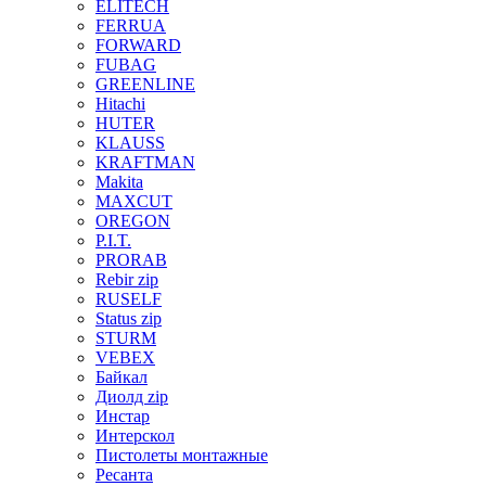
ELITECH
FERRUA
FORWARD
FUBAG
GREENLINE
Hitachi
HUTER
KLAUSS
KRAFTMAN
Makita
MAXCUT
OREGON
P.I.T.
PRORAB
Rebir zip
RUSELF
Status zip
STURM
VEBEX
Байкал
Диолд zip
Инстар
Интерскол
Пистолеты монтажные
Ресанта