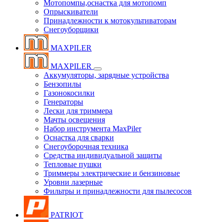
Мотопомпы,оснастка для мотопомп
Опрыскиватели
Принадлежности к мотокультиваторам
Снегоуборщики
MAXPILER
MAXPILER
Аккумуляторы, зарядные устройства
Бензопилы
Газонокосилки
Генераторы
Лески для триммера
Мачты освещения
Набор инструмента MaxPiler
Оснастка для сварки
Снегоуборочная техника
Средства индивидуальной защиты
Тепловые пушки
Триммеры электрические и бензиновые
Уровни лазерные
Фильтры и принадлежности для пылесосов
PATRIOT