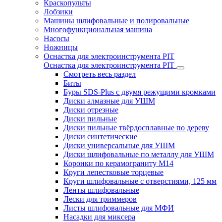
Краскопульты
Лобзики
Машины шлифовальные и полировальные
Многофункциональная машина
Насосы
Ножницы
Оснастка для электроинструмента PIT
Оснастка для электроинструмента PIT
Смотреть весь раздел
Биты
Буры SDS-Plus c двумя режущими кромками
Диски алмазные для УШМ
Диски отрезные
Диски пильные
Диски пильные твёрдосплавные по дереву
Диски синтетические
Диски универсальные для УШМ
Диски шлифовальные по металлу для УШМ
Коронки по керамограниту M14
Круги лепестковые торцевые
Круги шлифовальные с отверстиями, 125 мм
Ленты шлифовальные
Лески для триммеров
Листы шлифовальные для МФИ
Насадки для миксера