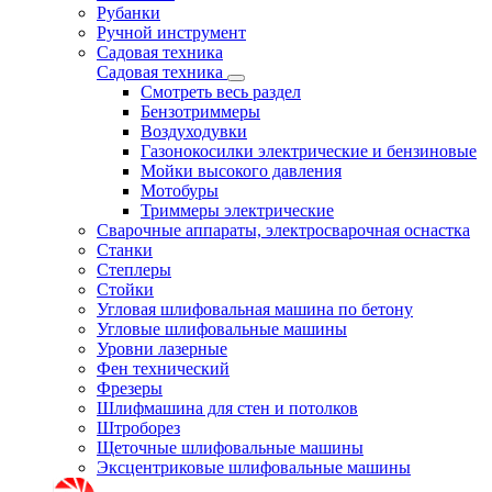
Рубанки
Ручной инструмент
Садовая техника
Садовая техника
Смотреть весь раздел
Бензотриммеры
Воздуходувки
Газонокосилки электрические и бензиновые
Мойки высокого давления
Мотобуры
Триммеры электрические
Сварочные аппараты, электросварочная оснастка
Станки
Степлеры
Стойки
Угловая шлифовальная машина по бетону
Угловые шлифовальные машины
Уровни лазерные
Фен технический
Фрезеры
Шлифмашина для стен и потолков
Штроборез
Щеточные шлифовальные машины
Эксцентриковые шлифовальные машины