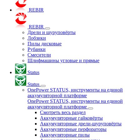
REBIR
REBIR
Дрели и шуруповёрты
Лобзики
Пилы дисковые
Рубанки
Смесители
Шлифмашины угловые и прямые
Status
Status
OnePower STATUS, инструменты на единой
аккумуляторной платформе
OnePower STATUS, инструменты на единой
аккумуляторной платформе
Смотреть весь раздел
Аккумуляторные гайковёрты
Аккумуляторные дрели-шуруповёрты
Аккумуляторные перфораторы
Аккумуляторные пилы