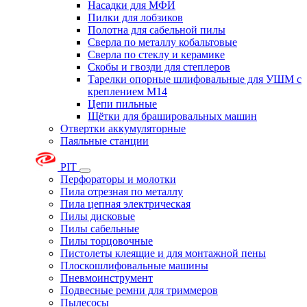
Насадки для МФИ
Пилки для лобзиков
Полотна для сабельной пилы
Сверла по металлу кобальтовые
Сверла по стеклу и керамике
Скобы и гвозди для степлеров
Тарелки опорные шлифовальные для УШМ с
креплением М14
Цепи пильные
Щётки для брашировальных машин
Отвертки аккумуляторные
Паяльные станции
PIT
Перфораторы и молотки
Пила отрезная по металлу
Пила цепная электрическая
Пилы дисковые
Пилы сабельные
Пилы торцовочные
Пистолеты клеящие и для монтажной пены
Плоскошлифовальные машины
Пневмоинструмент
Подвесные ремни для триммеров
Пылесосы