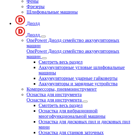
Фены
Фрезеры
Шлифовальные машины
Диолд
Диолд
OnePower Диолд семейство аккумуляторных
машин
OnePower Диолд семейство аккумуляторных
машин
Смотреть весь раздел
Аккумуляторные угловые шлифовальные
машины
Аккумуляторные ударные гайковерты
Аккумуляторы и зарядные устройства
Компрессоры, пневмоинструмент
Оснастка для инструмента
Оснастка для инструмента
Смотреть весь раздел
Оснастка для вибрационной
многофункциональной машины
Оснастка для дисковых пил и дисковых пил
мини
Оснастка для станков заточных