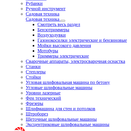
Рубанки
Ручной инструмент
Садовая техника
Садовая техника
Смотреть весь раздел
Бензотриммеры
Воздуходувки
Газонокосилки электрические и бензиновые
Мойки высокого давления
Мотобуры
Триммеры электрические
Сварочные аппараты, электросварочная оснастка
Станки
Степлеры
Стойки
Угловая шлифовальная машина по бетону
Угловые шлифовальные машины
Уровни лазерные
Фен технический
Фрезеры
Шлифмашина для стен и потолков
Штроборез
Щеточные шлифовальные машины
Эксцентриковые шлифовальные машины