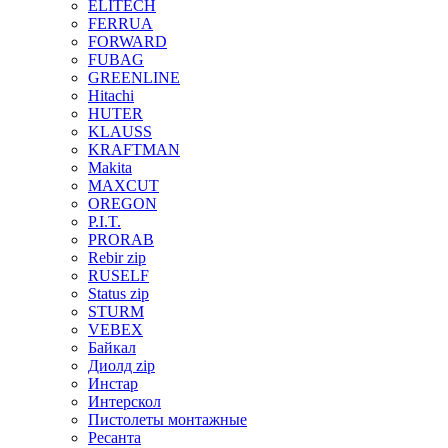
ELITECH
FERRUA
FORWARD
FUBAG
GREENLINE
Hitachi
HUTER
KLAUSS
KRAFTMAN
Makita
MAXCUT
OREGON
P.I.T.
PRORAB
Rebir zip
RUSELF
Status zip
STURM
VEBEX
Байкал
Диолд zip
Инстар
Интерскол
Пистолеты монтажные
Ресанта