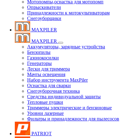
Мотопомпы,оснастка для мотопомп
Опрыскиватели
Принадлежности к мотокультиваторам
Снегоуборщики
MAXPILER
MAXPILER
Аккумуляторы, зарядные устройства
Бензопилы
Газонокосилки
Генераторы
Лески для триммера
Мачты освещения
Набор инструмента MaxPiler
Оснастка для сварки
Снегоуборочная техника
Средства индивидуальной защиты
Тепловые пушки
Триммеры электрические и бензиновые
Уровни лазерные
Фильтры и принадлежности для пылесосов
PATRIOT