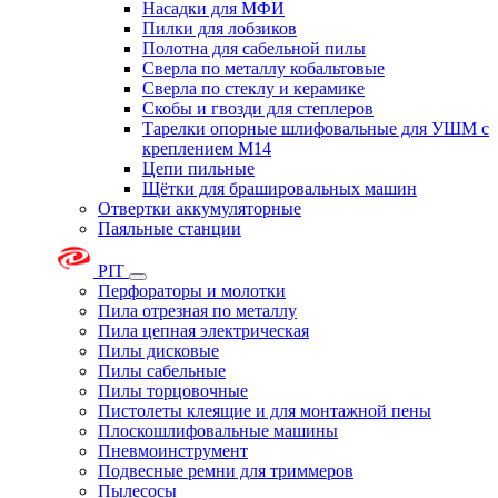
Насадки для МФИ
Пилки для лобзиков
Полотна для сабельной пилы
Сверла по металлу кобальтовые
Сверла по стеклу и керамике
Скобы и гвозди для степлеров
Тарелки опорные шлифовальные для УШМ с
креплением М14
Цепи пильные
Щётки для брашировальных машин
Отвертки аккумуляторные
Паяльные станции
PIT
Перфораторы и молотки
Пила отрезная по металлу
Пила цепная электрическая
Пилы дисковые
Пилы сабельные
Пилы торцовочные
Пистолеты клеящие и для монтажной пены
Плоскошлифовальные машины
Пневмоинструмент
Подвесные ремни для триммеров
Пылесосы