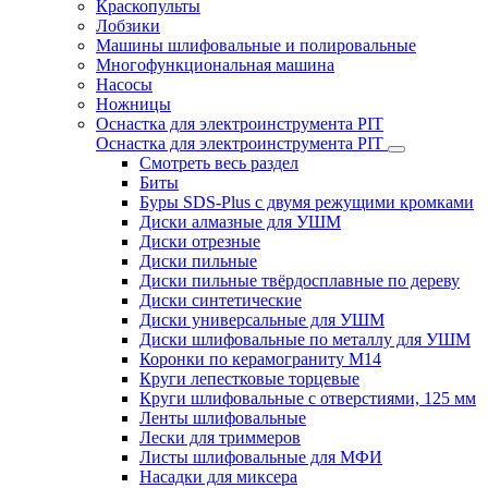
Краскопульты
Лобзики
Машины шлифовальные и полировальные
Многофункциональная машина
Насосы
Ножницы
Оснастка для электроинструмента PIT
Оснастка для электроинструмента PIT
Смотреть весь раздел
Биты
Буры SDS-Plus c двумя режущими кромками
Диски алмазные для УШМ
Диски отрезные
Диски пильные
Диски пильные твёрдосплавные по дереву
Диски синтетические
Диски универсальные для УШМ
Диски шлифовальные по металлу для УШМ
Коронки по керамограниту M14
Круги лепестковые торцевые
Круги шлифовальные с отверстиями, 125 мм
Ленты шлифовальные
Лески для триммеров
Листы шлифовальные для МФИ
Насадки для миксера