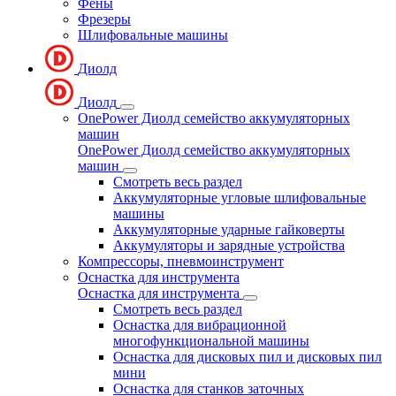
Фены
Фрезеры
Шлифовальные машины
Диолд
Диолд
OnePower Диолд семейство аккумуляторных
машин
OnePower Диолд семейство аккумуляторных
машин
Смотреть весь раздел
Аккумуляторные угловые шлифовальные
машины
Аккумуляторные ударные гайковерты
Аккумуляторы и зарядные устройства
Компрессоры, пневмоинструмент
Оснастка для инструмента
Оснастка для инструмента
Смотреть весь раздел
Оснастка для вибрационной
многофункциональной машины
Оснастка для дисковых пил и дисковых пил
мини
Оснастка для станков заточных