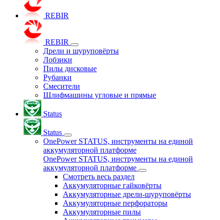
REBIR
REBIR
Дрели и шуруповёрты
Лобзики
Пилы дисковые
Рубанки
Смесители
Шлифмашины угловые и прямые
Status
Status
OnePower STATUS, инструменты на единой
аккумуляторной платформе
OnePower STATUS, инструменты на единой
аккумуляторной платформе
Смотреть весь раздел
Аккумуляторные гайковёрты
Аккумуляторные дрели-шуруповёрты
Аккумуляторные перфораторы
Аккумуляторные пилы