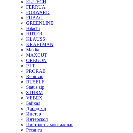
ELITECH
FERRUA
FORWARD
FUBAG
GREENLINE
Hitachi
HUTER
KLAUSS
KRAFTMAN
Makita
MAXCUT
OREGON
P.I.T.
PRORAB
Rebir zip
RUSELF
Status zip
STURM
VEBEX
Байкал
Диолд zip
Инстар
Интерскол
Пистолеты монтажные
Ресанта