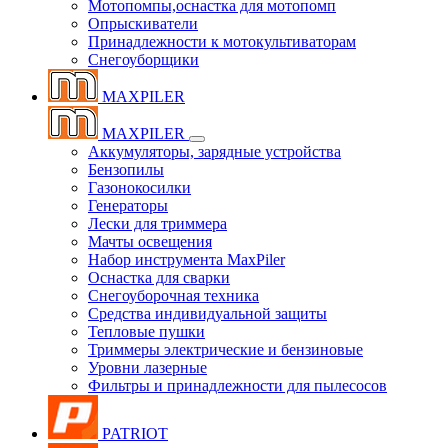
Мотопомпы,оснастка для мотопомп
Опрыскиватели
Принадлежности к мотокультиваторам
Снегоуборщики
MAXPILER
MAXPILER
Аккумуляторы, зарядные устройства
Бензопилы
Газонокосилки
Генераторы
Лески для триммера
Мачты освещения
Набор инструмента MaxPiler
Оснастка для сварки
Снегоуборочная техника
Средства индивидуальной защиты
Тепловые пушки
Триммеры электрические и бензиновые
Уровни лазерные
Фильтры и принадлежности для пылесосов
PATRIOT