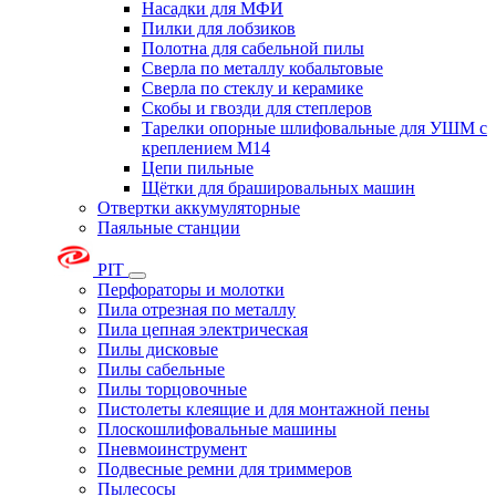
Насадки для МФИ
Пилки для лобзиков
Полотна для сабельной пилы
Сверла по металлу кобальтовые
Сверла по стеклу и керамике
Скобы и гвозди для степлеров
Тарелки опорные шлифовальные для УШМ с
креплением М14
Цепи пильные
Щётки для брашировальных машин
Отвертки аккумуляторные
Паяльные станции
PIT
Перфораторы и молотки
Пила отрезная по металлу
Пила цепная электрическая
Пилы дисковые
Пилы сабельные
Пилы торцовочные
Пистолеты клеящие и для монтажной пены
Плоскошлифовальные машины
Пневмоинструмент
Подвесные ремни для триммеров
Пылесосы