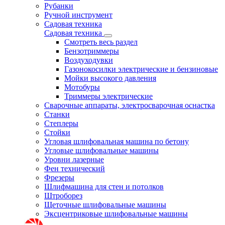
Рубанки
Ручной инструмент
Садовая техника
Садовая техника
Смотреть весь раздел
Бензотриммеры
Воздуходувки
Газонокосилки электрические и бензиновые
Мойки высокого давления
Мотобуры
Триммеры электрические
Сварочные аппараты, электросварочная оснастка
Станки
Степлеры
Стойки
Угловая шлифовальная машина по бетону
Угловые шлифовальные машины
Уровни лазерные
Фен технический
Фрезеры
Шлифмашина для стен и потолков
Штроборез
Щеточные шлифовальные машины
Эксцентриковые шлифовальные машины