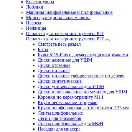
Краскопульты
Лобзики
Машины шлифовальные и полировальные
Многофункциональная машина
Насосы
Ножницы
Оснастка для электроинструмента PIT
Оснастка для электроинструмента PIT
Смотреть весь раздел
Биты
Буры SDS-Plus c двумя режущими кромками
Диски алмазные для УШМ
Диски отрезные
Диски пильные
Диски пильные твёрдосплавные по дереву
Диски синтетические
Диски универсальные для УШМ
Диски шлифовальные по металлу для УШМ
Коронки по керамограниту M14
Круги лепестковые торцевые
Круги шлифовальные с отверстиями, 125 мм
Ленты шлифовальные
Лески для триммеров
Листы шлифовальные для МФИ
Насадки для миксера