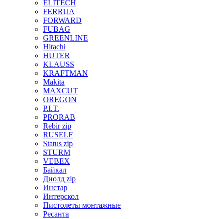
ELITECH
FERRUA
FORWARD
FUBAG
GREENLINE
Hitachi
HUTER
KLAUSS
KRAFTMAN
Makita
MAXCUT
OREGON
P.I.T.
PRORAB
Rebir zip
RUSELF
Status zip
STURM
VEBEX
Байкал
Диолд zip
Инстар
Интерскол
Пистолеты монтажные
Ресанта