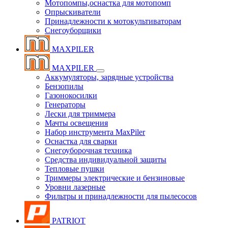
Мотопомпы,оснастка для мотопомп
Опрыскиватели
Принадлежности к мотокультиваторам
Снегоуборщики
MAXPILER
MAXPILER
Аккумуляторы, зарядные устройства
Бензопилы
Газонокосилки
Генераторы
Лески для триммера
Мачты освещения
Набор инструмента MaxPiler
Оснастка для сварки
Снегоуборочная техника
Средства индивидуальной защиты
Тепловые пушки
Триммеры электрические и бензиновые
Уровни лазерные
Фильтры и принадлежности для пылесосов
PATRIOT