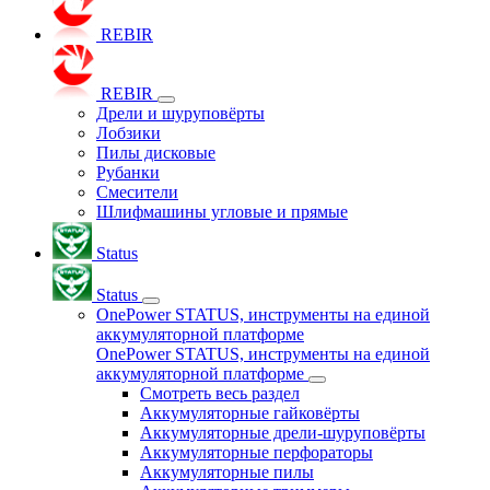
REBIR
REBIR
Дрели и шуруповёрты
Лобзики
Пилы дисковые
Рубанки
Смесители
Шлифмашины угловые и прямые
Status
Status
OnePower STATUS, инструменты на единой
аккумуляторной платформе
OnePower STATUS, инструменты на единой
аккумуляторной платформе
Смотреть весь раздел
Аккумуляторные гайковёрты
Аккумуляторные дрели-шуруповёрты
Аккумуляторные перфораторы
Аккумуляторные пилы