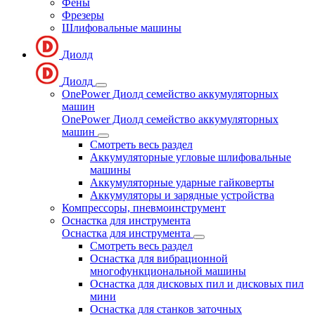
Фены
Фрезеры
Шлифовальные машины
Диолд
Диолд
OnePower Диолд семейство аккумуляторных
машин
OnePower Диолд семейство аккумуляторных
машин
Смотреть весь раздел
Аккумуляторные угловые шлифовальные
машины
Аккумуляторные ударные гайковерты
Аккумуляторы и зарядные устройства
Компрессоры, пневмоинструмент
Оснастка для инструмента
Оснастка для инструмента
Смотреть весь раздел
Оснастка для вибрационной
многофункциональной машины
Оснастка для дисковых пил и дисковых пил
мини
Оснастка для станков заточных