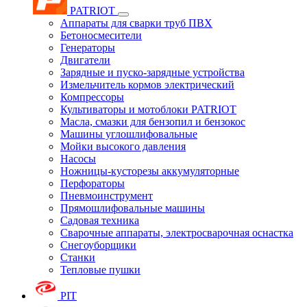
PATRIOT
Аппараты для сварки труб ПВХ
Бетоносмесители
Генераторы
Двигатели
Зарядные и пуско-зарядные устройства
Измельчитель кормов электрический
Компрессоры
Культиваторы и мотоблоки PATRIOT
Масла, смазки для бензопил и бензокос
Машины углошлифовальные
Мойки высокого давления
Насосы
Ножницы-кусторезы аккумуляторные
Перфораторы
Пневмоинструмент
Прямошлифовальные машины
Садовая техника
Сварочные аппараты, электросварочная оснастка
Снегоуборщики
Станки
Тепловые пушки
PIT