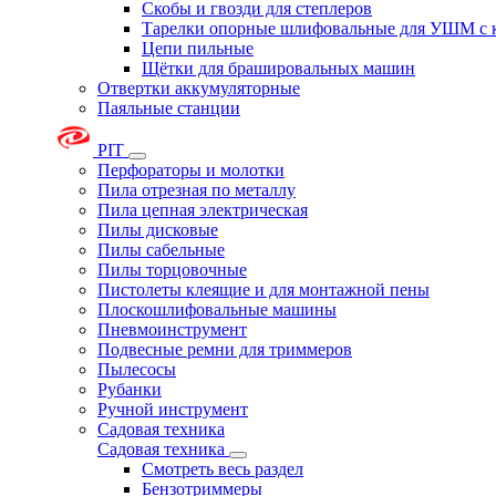
Скобы и гвозди для степлеров
Тарелки опорные шлифовальные для УШМ с 
Цепи пильные
Щётки для брашировальных машин
Отвертки аккумуляторные
Паяльные станции
PIT
Перфораторы и молотки
Пила отрезная по металлу
Пила цепная электрическая
Пилы дисковые
Пилы сабельные
Пилы торцовочные
Пистолеты клеящие и для монтажной пены
Плоскошлифовальные машины
Пневмоинструмент
Подвесные ремни для триммеров
Пылесосы
Рубанки
Ручной инструмент
Садовая техника
Садовая техника
Смотреть весь раздел
Бензотриммеры