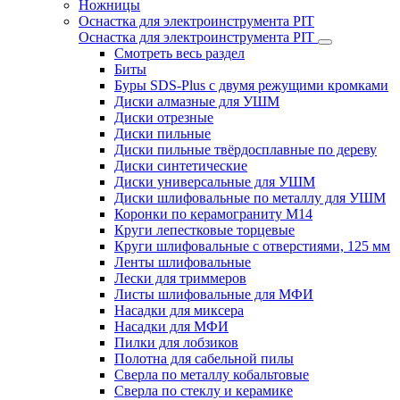
Ножницы
Оснастка для электроинструмента PIT
Оснастка для электроинструмента PIT
Смотреть весь раздел
Биты
Буры SDS-Plus c двумя режущими кромками
Диски алмазные для УШМ
Диски отрезные
Диски пильные
Диски пильные твёрдосплавные по дереву
Диски синтетические
Диски универсальные для УШМ
Диски шлифовальные по металлу для УШМ
Коронки по керамограниту M14
Круги лепестковые торцевые
Круги шлифовальные с отверстиями, 125 мм
Ленты шлифовальные
Лески для триммеров
Листы шлифовальные для МФИ
Насадки для миксера
Насадки для МФИ
Пилки для лобзиков
Полотна для сабельной пилы
Сверла по металлу кобальтовые
Сверла по стеклу и керамике