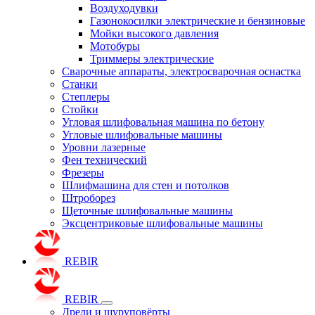
Воздуходувки
Газонокосилки электрические и бензиновые
Мойки высокого давления
Мотобуры
Триммеры электрические
Сварочные аппараты, электросварочная оснастка
Станки
Степлеры
Стойки
Угловая шлифовальная машина по бетону
Угловые шлифовальные машины
Уровни лазерные
Фен технический
Фрезеры
Шлифмашина для стен и потолков
Штроборез
Щеточные шлифовальные машины
Эксцентриковые шлифовальные машины
REBIR
REBIR
Дрели и шуруповёрты