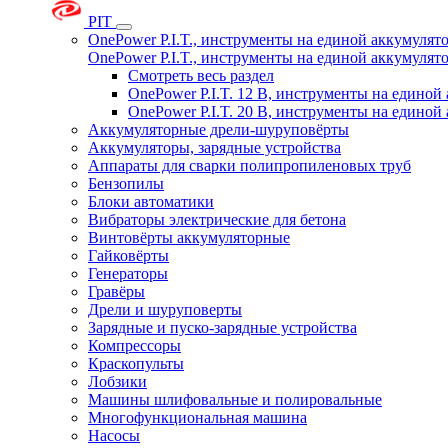
PIT
OnePower P.I.T., инструменты на единой аккумуля
OnePower P.I.T., инструменты на единой аккумуля
Смотреть весь раздел
OnePower P.I.T. 12 В, инструменты на едино
OnePower P.I.T. 20 В, инструменты на едино
Аккумуляторные дрели-шуруповёрты
Аккумуляторы, зарядные устройства
Аппараты для сварки полипропиленовых труб
Бензопилы
Блоки автоматики
Вибраторы электрические для бетона
Винтовёрты аккумуляторные
Гайковёрты
Генераторы
Гравёры
Дрели и шуруповерты
Зарядные и пуско-зарядные устройства
Компрессоры
Краскопульты
Лобзики
Машины шлифовальные и полировальные
Многофункциональная машина
Насосы