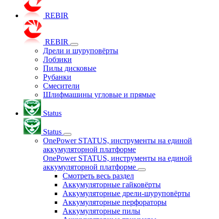
REBIR
REBIR
Дрели и шуруповёрты
Лобзики
Пилы дисковые
Рубанки
Смесители
Шлифмашины угловые и прямые
Status
Status
OnePower STATUS, инструменты на единой
аккумуляторной платформе
OnePower STATUS, инструменты на единой
аккумуляторной платформе
Смотреть весь раздел
Аккумуляторные гайковёрты
Аккумуляторные дрели-шуруповёрты
Аккумуляторные перфораторы
Аккумуляторные пилы