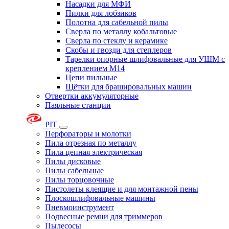
Насадки для МФИ
Пилки для лобзиков
Полотна для сабельной пилы
Сверла по металлу кобальтовые
Сверла по стеклу и керамике
Скобы и гвозди для степлеров
Тарелки опорные шлифовальные для УШМ с
креплением М14
Цепи пильные
Щётки для брашировальных машин
Отвертки аккумуляторные
Паяльные станции
PIT
Перфораторы и молотки
Пила отрезная по металлу
Пила цепная электрическая
Пилы дисковые
Пилы сабельные
Пилы торцовочные
Пистолеты клеящие и для монтажной пены
Плоскошлифовальные машины
Пневмоинструмент
Подвесные ремни для триммеров
Пылесосы