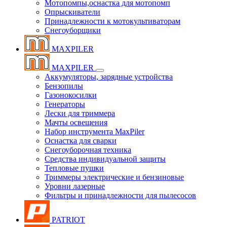
Мотопомпы,оснастка для мотопомп
Опрыскиватели
Принадлежности к мотокультиваторам
Снегоуборщики
MAXPILER
MAXPILER
Аккумуляторы, зарядные устройства
Бензопилы
Газонокосилки
Генераторы
Лески для триммера
Мачты освещения
Набор инструмента MaxPiler
Оснастка для сварки
Снегоуборочная техника
Средства индивидуальной защиты
Тепловые пушки
Триммеры электрические и бензиновые
Уровни лазерные
Фильтры и принадлежности для пылесосов
PATRIOT