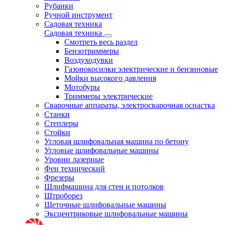
Рубанки
Ручной инструмент
Садовая техника
Садовая техника
Смотреть весь раздел
Бензотриммеры
Воздуходувки
Газонокосилки электрические и бензиновые
Мойки высокого давления
Мотобуры
Триммеры электрические
Сварочные аппараты, электросварочная оснастка
Станки
Степлеры
Стойки
Угловая шлифовальная машина по бетону
Угловые шлифовальные машины
Уровни лазерные
Фен технический
Фрезеры
Шлифмашина для стен и потолков
Штроборез
Щеточные шлифовальные машины
Эксцентриковые шлифовальные машины