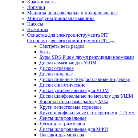
Краскопульты
Лобзики
Машины шлифовальные и полировальные
Многофункциональная машина
Насосы
Ножницы
Оснастка для электроинструмента PIT
Оснастка для электроинструмента PIT
Смотреть весь раздел
Биты
Буры SDS-Plus c двумя режущими кромками
Диски алмазные для УШМ
Диски отрезные
Диски пильные
Диски пильные твёрдосплавные по дереву
Диски синтетические
Диски универсальные для УШМ
Диски шлифовальные по металлу для УШМ
Коронки по керамограниту M14
Круги лепестковые торцевые
Круги шлифовальные с отверстиями, 125 мм
Ленты шлифовальные
Лески для триммеров
Листы шлифовальные для МФИ
Насадки для миксера