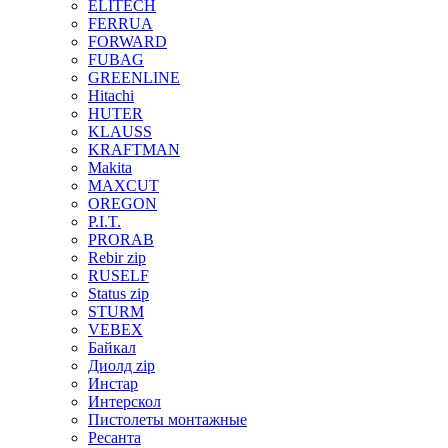
ELITECH
FERRUA
FORWARD
FUBAG
GREENLINE
Hitachi
HUTER
KLAUSS
KRAFTMAN
Makita
MAXCUT
OREGON
P.I.T.
PRORAB
Rebir zip
RUSELF
Status zip
STURM
VEBEX
Байкал
Диолд zip
Инстар
Интерскол
Пистолеты монтажные
Ресанта