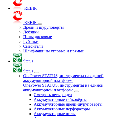
REBIR
REBIR
Дрели и шуруповёрты
Лобзики
Пилы дисковые
Рубанки
Смесители
Шлифмашины угловые и прямые
Status
Status
OnePower STATUS, инструменты на единой
аккумуляторной платформе
OnePower STATUS, инструменты на единой
аккумуляторной платформе
Смотреть весь раздел
Аккумуляторные гайковёрты
Аккумуляторные дрели-шуруповёрты
Аккумуляторные перфораторы
Аккумуляторные пилы