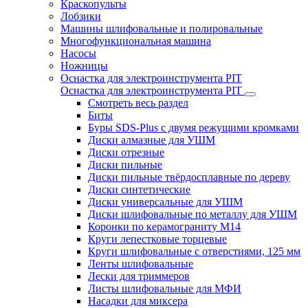
Краскопульты
Лобзики
Машины шлифовальные и полировальные
Многофункциональная машина
Насосы
Ножницы
Оснастка для электроинструмента PIT
Оснастка для электроинструмента PIT
Смотреть весь раздел
Биты
Буры SDS-Plus c двумя режущими кромками
Диски алмазные для УШМ
Диски отрезные
Диски пильные
Диски пильные твёрдосплавные по дереву
Диски синтетические
Диски универсальные для УШМ
Диски шлифовальные по металлу для УШМ
Коронки по керамограниту M14
Круги лепестковые торцевые
Круги шлифовальные с отверстиями, 125 мм
Ленты шлифовальные
Лески для триммеров
Листы шлифовальные для МФИ
Насадки для миксера