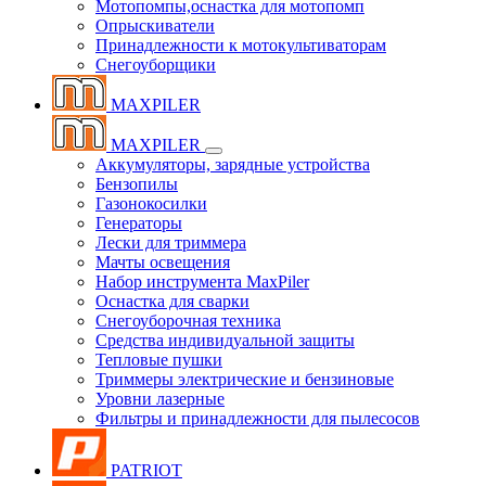
Мотопомпы,оснастка для мотопомп
Опрыскиватели
Принадлежности к мотокультиваторам
Снегоуборщики
MAXPILER
MAXPILER
Аккумуляторы, зарядные устройства
Бензопилы
Газонокосилки
Генераторы
Лески для триммера
Мачты освещения
Набор инструмента MaxPiler
Оснастка для сварки
Снегоуборочная техника
Средства индивидуальной защиты
Тепловые пушки
Триммеры электрические и бензиновые
Уровни лазерные
Фильтры и принадлежности для пылесосов
PATRIOT