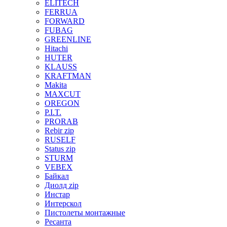
ELITECH
FERRUA
FORWARD
FUBAG
GREENLINE
Hitachi
HUTER
KLAUSS
KRAFTMAN
Makita
MAXCUT
OREGON
P.I.T.
PRORAB
Rebir zip
RUSELF
Status zip
STURM
VEBEX
Байкал
Диолд zip
Инстар
Интерскол
Пистолеты монтажные
Ресанта