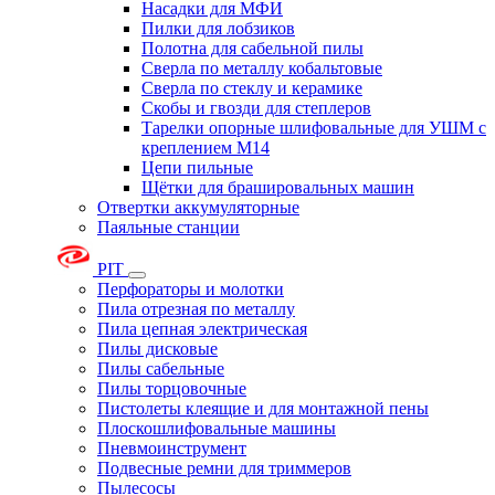
Насадки для МФИ
Пилки для лобзиков
Полотна для сабельной пилы
Сверла по металлу кобальтовые
Сверла по стеклу и керамике
Скобы и гвозди для степлеров
Тарелки опорные шлифовальные для УШМ с
креплением М14
Цепи пильные
Щётки для брашировальных машин
Отвертки аккумуляторные
Паяльные станции
PIT
Перфораторы и молотки
Пила отрезная по металлу
Пила цепная электрическая
Пилы дисковые
Пилы сабельные
Пилы торцовочные
Пистолеты клеящие и для монтажной пены
Плоскошлифовальные машины
Пневмоинструмент
Подвесные ремни для триммеров
Пылесосы