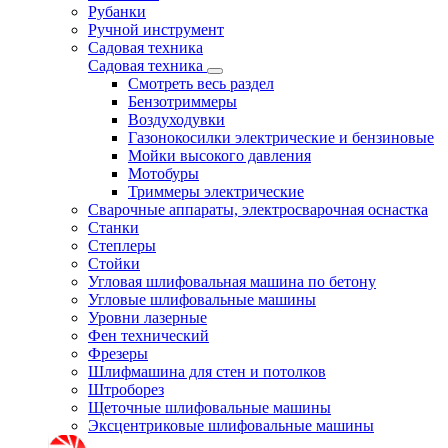
Рубанки
Ручной инструмент
Садовая техника
Садовая техника
Смотреть весь раздел
Бензотриммеры
Воздуходувки
Газонокосилки электрические и бензиновые
Мойки высокого давления
Мотобуры
Триммеры электрические
Сварочные аппараты, электросварочная оснастка
Станки
Степлеры
Стойки
Угловая шлифовальная машина по бетону
Угловые шлифовальные машины
Уровни лазерные
Фен технический
Фрезеры
Шлифмашина для стен и потолков
Штроборез
Щеточные шлифовальные машины
Эксцентриковые шлифовальные машины