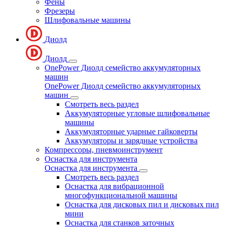
Фены
Фрезеры
Шлифовальные машины
Диолд
Диолд
OnePower Диолд семейство аккумуляторных
машин
OnePower Диолд семейство аккумуляторных
машин
Смотреть весь раздел
Аккумуляторные угловые шлифовальные
машины
Аккумуляторные ударные гайковерты
Аккумуляторы и зарядные устройства
Компрессоры, пневмоинструмент
Оснастка для инструмента
Оснастка для инструмента
Смотреть весь раздел
Оснастка для вибрационной
многофункциональной машины
Оснастка для дисковых пил и дисковых пил
мини
Оснастка для станков заточных