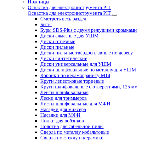
Ножницы
Оснастка для электроинструмента PIT
Оснастка для электроинструмента PIT
Смотреть весь раздел
Биты
Буры SDS-Plus c двумя режущими кромками
Диски алмазные для УШМ
Диски отрезные
Диски пильные
Диски пильные твёрдосплавные по дереву
Диски синтетические
Диски универсальные для УШМ
Диски шлифовальные по металлу для УШМ
Коронки по керамограниту M14
Круги лепестковые торцевые
Круги шлифовальные с отверстиями, 125 мм
Ленты шлифовальные
Лески для триммеров
Листы шлифовальные для МФИ
Насадки для миксера
Насадки для МФИ
Пилки для лобзиков
Полотна для сабельной пилы
Сверла по металлу кобальтовые
Сверла по стеклу и керамике