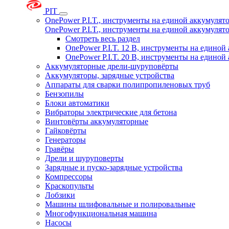
PIT
OnePower P.I.T., инструменты на единой аккумуля
OnePower P.I.T., инструменты на единой аккумуля
Смотреть весь раздел
OnePower P.I.T. 12 В, инструменты на едино
OnePower P.I.T. 20 В, инструменты на едино
Аккумуляторные дрели-шуруповёрты
Аккумуляторы, зарядные устройства
Аппараты для сварки полипропиленовых труб
Бензопилы
Блоки автоматики
Вибраторы электрические для бетона
Винтовёрты аккумуляторные
Гайковёрты
Генераторы
Гравёры
Дрели и шуруповерты
Зарядные и пуско-зарядные устройства
Компрессоры
Краскопульты
Лобзики
Машины шлифовальные и полировальные
Многофункциональная машина
Насосы