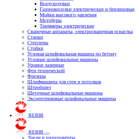
Воздуходувки
Газонокосилки электрические и бензиновые
Мойки высокого давления
Мотобуры
Триммеры электрические
Сварочные аппараты, электросварочная оснастка
Станки
Степлеры
Стойки
Угловая шлифовальная машина по бетону
Угловые шлифовальные машины
Уровни лазерные
Фен технический
Фрезеры
Шлифмашина для стен и потолков
Штроборез
Щеточные шлифовальные машины
Эксцентриковые шлифовальные машины
REBIR
REBIR
Дрели и шуруповёрты