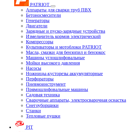
PATRIOT
Аппараты для сварки труб ПВХ
Бетоносмесители
Генераторы
Двигатели
Зарядные и пуско-зарядные устройства
Измельчитель кормов электрический
Компрессоры
Культиваторы и мотоблоки PATRIOT
Масла, смазки для бензопил и бензокос
Машины углошлифовальные
Мойки высокого давления
Насосы
Ножницы-кусторезы аккумуляторные
Перфораторы
Пневмоинструмент
Прямошлифовальные машины
Садовая техника
Сварочные аппараты, электросварочная оснастка
Снегоуборщики
Станки
Тепловые пушки
PIT