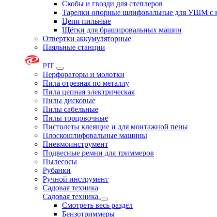
Скобы и гвозди для степлеров
Тарелки опорные шлифовальные для УШМ с 
Цепи пильные
Щётки для брашировальных машин
Отвертки аккумуляторные
Паяльные станции
PIT
Перфораторы и молотки
Пила отрезная по металлу
Пила цепная электрическая
Пилы дисковые
Пилы сабельные
Пилы торцовочные
Пистолеты клеящие и для монтажной пены
Плоскошлифовальные машины
Пневмоинструмент
Подвесные ремни для триммеров
Пылесосы
Рубанки
Ручной инструмент
Садовая техника
Садовая техника
Смотреть весь раздел
Бензотриммеры