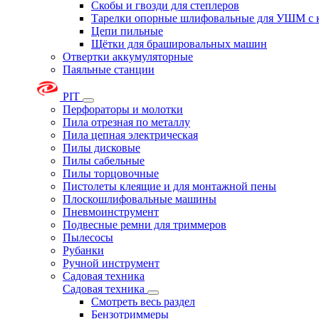
Скобы и гвозди для степлеров
Тарелки опорные шлифовальные для УШМ с 
Цепи пильные
Щётки для брашировальных машин
Отвертки аккумуляторные
Паяльные станции
PIT
Перфораторы и молотки
Пила отрезная по металлу
Пила цепная электрическая
Пилы дисковые
Пилы сабельные
Пилы торцовочные
Пистолеты клеящие и для монтажной пены
Плоскошлифовальные машины
Пневмоинструмент
Подвесные ремни для триммеров
Пылесосы
Рубанки
Ручной инструмент
Садовая техника
Садовая техника
Смотреть весь раздел
Бензотриммеры