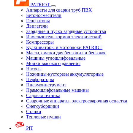
PATRIOT
Аппараты для сварки труб ПВХ
Бетоносмесители
Генераторы
Двигатели
Зарядные и пуско-зарядные устройства
Измельчитель кормов электрический
Компрессоры
Культиваторы и мотоблоки PATRIOT
Масла, смазки для бензопил и бензокос
Машины углошлифовальные
Мойки высокого давления
Насосы
Ножницы-кусторезы аккумуляторные
Перфораторы
Пневмоинструмент
Прямошлифовальные машины
Садовая техника
Сварочные аппараты, электросварочная оснастка
Снегоуборщики
Станки
Тепловые пушки
PIT