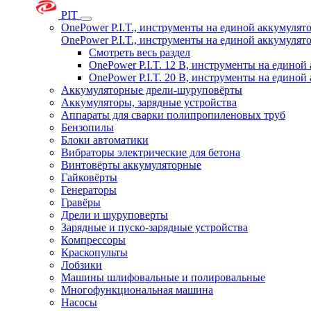
PIT
OnePower P.I.T., инструменты на единой аккумуля
OnePower P.I.T., инструменты на единой аккумуля
Смотреть весь раздел
OnePower P.I.T. 12 В, инструменты на едино
OnePower P.I.T. 20 В, инструменты на едино
Аккумуляторные дрели-шуруповёрты
Аккумуляторы, зарядные устройства
Аппараты для сварки полипропиленовых труб
Бензопилы
Блоки автоматики
Вибраторы электрические для бетона
Винтовёрты аккумуляторные
Гайковёрты
Генераторы
Гравёры
Дрели и шуруповерты
Зарядные и пуско-зарядные устройства
Компрессоры
Краскопульты
Лобзики
Машины шлифовальные и полировальные
Многофункциональная машина
Насосы