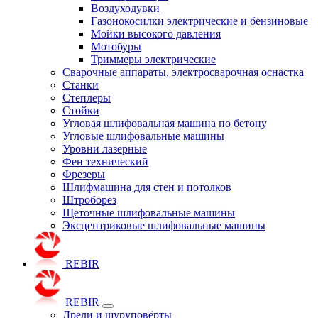
Воздуходувки
Газонокосилки электрические и бензиновые
Мойки высокого давления
Мотобуры
Триммеры электрические
Сварочные аппараты, электросварочная оснастка
Станки
Степлеры
Стойки
Угловая шлифовальная машина по бетону
Угловые шлифовальные машины
Уровни лазерные
Фен технический
Фрезеры
Шлифмашина для стен и потолков
Штроборез
Щеточные шлифовальные машины
Эксцентриковые шлифовальные машины
REBIR
REBIR
Дрели и шуруповёрты