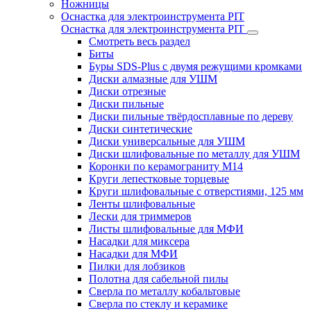
Ножницы
Оснастка для электроинструмента PIT
Оснастка для электроинструмента PIT
Смотреть весь раздел
Биты
Буры SDS-Plus c двумя режущими кромками
Диски алмазные для УШМ
Диски отрезные
Диски пильные
Диски пильные твёрдосплавные по дереву
Диски синтетические
Диски универсальные для УШМ
Диски шлифовальные по металлу для УШМ
Коронки по керамограниту M14
Круги лепестковые торцевые
Круги шлифовальные с отверстиями, 125 мм
Ленты шлифовальные
Лески для триммеров
Листы шлифовальные для МФИ
Насадки для миксера
Насадки для МФИ
Пилки для лобзиков
Полотна для сабельной пилы
Сверла по металлу кобальтовые
Сверла по стеклу и керамике