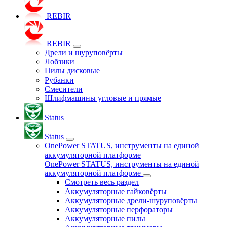
REBIR
REBIR
Дрели и шуруповёрты
Лобзики
Пилы дисковые
Рубанки
Смесители
Шлифмашины угловые и прямые
Status
Status
OnePower STATUS, инструменты на единой
аккумуляторной платформе
OnePower STATUS, инструменты на единой
аккумуляторной платформе
Смотреть весь раздел
Аккумуляторные гайковёрты
Аккумуляторные дрели-шуруповёрты
Аккумуляторные перфораторы
Аккумуляторные пилы