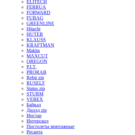
ELITECH
FERRUA
FORWARD
FUBAG
GREENLINE
Hitachi
HUTER
KLAUSS
KRAFTMAN
Makita
MAXCUT
OREGON
P.I.T.
PRORAB
Rebir zip
RUSELF
Status zip
STURM
VEBEX
Байкал
Диолд zip
Инстар
Интерскол
Пистолеты монтажные
Ресанта