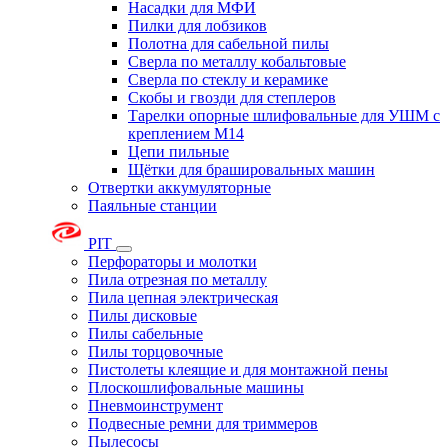
Насадки для МФИ
Пилки для лобзиков
Полотна для сабельной пилы
Сверла по металлу кобальтовые
Сверла по стеклу и керамике
Скобы и гвозди для степлеров
Тарелки опорные шлифовальные для УШМ с
креплением М14
Цепи пильные
Щётки для брашировальных машин
Отвертки аккумуляторные
Паяльные станции
PIT
Перфораторы и молотки
Пила отрезная по металлу
Пила цепная электрическая
Пилы дисковые
Пилы сабельные
Пилы торцовочные
Пистолеты клеящие и для монтажной пены
Плоскошлифовальные машины
Пневмоинструмент
Подвесные ремни для триммеров
Пылесосы