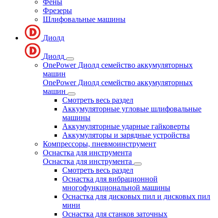
Фены
Фрезеры
Шлифовальные машины
Диолд
Диолд
OnePower Диолд семейство аккумуляторных
машин
OnePower Диолд семейство аккумуляторных
машин
Смотреть весь раздел
Аккумуляторные угловые шлифовальные
машины
Аккумуляторные ударные гайковерты
Аккумуляторы и зарядные устройства
Компрессоры, пневмоинструмент
Оснастка для инструмента
Оснастка для инструмента
Смотреть весь раздел
Оснастка для вибрационной
многофункциональной машины
Оснастка для дисковых пил и дисковых пил
мини
Оснастка для станков заточных