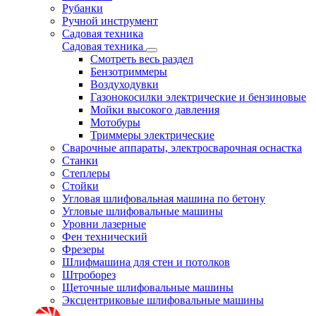
Рубанки
Ручной инструмент
Садовая техника
Садовая техника
Смотреть весь раздел
Бензотриммеры
Воздуходувки
Газонокосилки электрические и бензиновые
Мойки высокого давления
Мотобуры
Триммеры электрические
Сварочные аппараты, электросварочная оснастка
Станки
Степлеры
Стойки
Угловая шлифовальная машина по бетону
Угловые шлифовальные машины
Уровни лазерные
Фен технический
Фрезеры
Шлифмашина для стен и потолков
Штроборез
Щеточные шлифовальные машины
Эксцентриковые шлифовальные машины