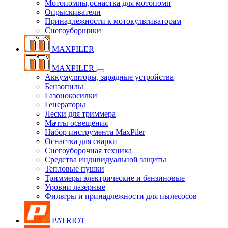
Мотопомпы,оснастка для мотопомп
Опрыскиватели
Принадлежности к мотокультиваторам
Снегоуборщики
MAXPILER
MAXPILER
Аккумуляторы, зарядные устройства
Бензопилы
Газонокосилки
Генераторы
Лески для триммера
Мачты освещения
Набор инструмента MaxPiler
Оснастка для сварки
Снегоуборочная техника
Средства индивидуальной защиты
Тепловые пушки
Триммеры электрические и бензиновые
Уровни лазерные
Фильтры и принадлежности для пылесосов
PATRIOT