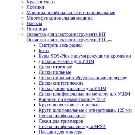
Краскопульты
Лобзики
Машины шлифовальные и полировальные
Многофункциональная машина
Насосы
Ножницы
Оснастка для электроинструмента PIT
Оснастка для электроинструмента PIT
Смотреть весь раздел
Биты
Буры SDS-Plus c двумя режущими кромками
Диски алмазные для УШМ
Диски отрезные
Диски пильные
Диски пильные твёрдосплавные по дереву
Диски синтетические
Диски универсальные для УШМ
Диски шлифовальные по металлу для УШМ
Коронки по керамограниту M14
Круги лепестковые торцевые
Круги шлифовальные с отверстиями, 125 мм
Ленты шлифовальные
Лески для триммеров
Листы шлифовальные для МФИ
Насадки для миксера