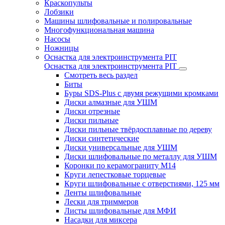
Краскопульты
Лобзики
Машины шлифовальные и полировальные
Многофункциональная машина
Насосы
Ножницы
Оснастка для электроинструмента PIT
Оснастка для электроинструмента PIT
Смотреть весь раздел
Биты
Буры SDS-Plus c двумя режущими кромками
Диски алмазные для УШМ
Диски отрезные
Диски пильные
Диски пильные твёрдосплавные по дереву
Диски синтетические
Диски универсальные для УШМ
Диски шлифовальные по металлу для УШМ
Коронки по керамограниту M14
Круги лепестковые торцевые
Круги шлифовальные с отверстиями, 125 мм
Ленты шлифовальные
Лески для триммеров
Листы шлифовальные для МФИ
Насадки для миксера