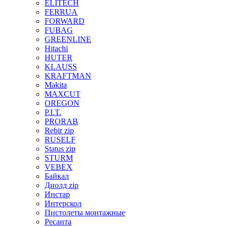
ELITECH
FERRUA
FORWARD
FUBAG
GREENLINE
Hitachi
HUTER
KLAUSS
KRAFTMAN
Makita
MAXCUT
OREGON
P.I.T.
PRORAB
Rebir zip
RUSELF
Status zip
STURM
VEBEX
Байкал
Диолд zip
Инстар
Интерскол
Пистолеты монтажные
Ресанта