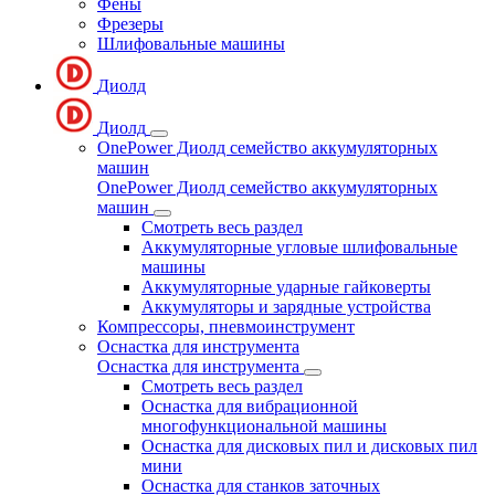
Фены
Фрезеры
Шлифовальные машины
Диолд
Диолд
OnePower Диолд семейство аккумуляторных
машин
OnePower Диолд семейство аккумуляторных
машин
Смотреть весь раздел
Аккумуляторные угловые шлифовальные
машины
Аккумуляторные ударные гайковерты
Аккумуляторы и зарядные устройства
Компрессоры, пневмоинструмент
Оснастка для инструмента
Оснастка для инструмента
Смотреть весь раздел
Оснастка для вибрационной
многофункциональной машины
Оснастка для дисковых пил и дисковых пил
мини
Оснастка для станков заточных