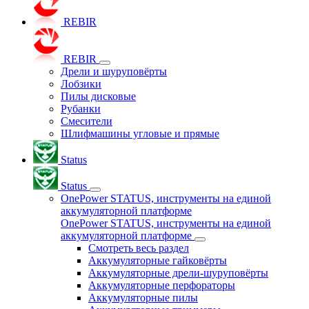
REBIR
REBIR
Дрели и шуруповёрты
Лобзики
Пилы дисковые
Рубанки
Смесители
Шлифмашины угловые и прямые
Status
Status
OnePower STATUS, инструменты на единой
аккумуляторной платформе
OnePower STATUS, инструменты на единой
аккумуляторной платформе
Смотреть весь раздел
Аккумуляторные гайковёрты
Аккумуляторные дрели-шуруповёрты
Аккумуляторные перфораторы
Аккумуляторные пилы