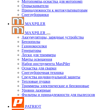
Мотопомпы,оснастка для мотопомп
Опрыскиватели
Принадлежности к мотокультиваторам
Снегоуборщики
MAXPILER
MAXPILER
Аккумуляторы, зарядные устройства
Бензопилы
Газонокосилки
Генераторы
Лески для триммера
Мачты освещения
Набор инструмента MaxPiler
Оснастка для сварки
Снегоуборочная техника
Средства индивидуальной защиты
Тепловые пушки
Триммеры электрические и бензиновые
Уровни лазерные
Фильтры и принадлежности для пылесосов
PATRIOT