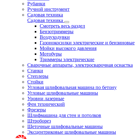
Рубанки
Ручной инструмент
Садовая техника
Садовая техника
Смотреть весь раздел
Бензотриммеры
Воздуходувки
Газонокосилки электрические и бензиновые
Мойки высокого давления
Мотобуры
Триммеры электрические
Сварочные аппараты, электросварочная оснастка
Станки
Степлеры
Стойки
Угловая шлифовальная машина по бетону
Угловые шлифовальные машины
Уровни лазерные
Фен технический
Фрезеры
Шлифмашина для стен и потолков
Штроборез
Щеточные шлифовальные машины
Эксцентриковые шлифовальные машины