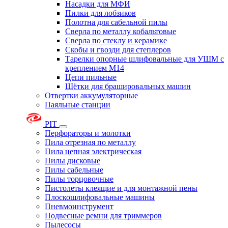
Насадки для МФИ
Пилки для лобзиков
Полотна для сабельной пилы
Сверла по металлу кобальтовые
Сверла по стеклу и керамике
Скобы и гвозди для степлеров
Тарелки опорные шлифовальные для УШМ с
креплением М14
Цепи пильные
Щётки для брашировальных машин
Отвертки аккумуляторные
Паяльные станции
PIT
Перфораторы и молотки
Пила отрезная по металлу
Пила цепная электрическая
Пилы дисковые
Пилы сабельные
Пилы торцовочные
Пистолеты клеящие и для монтажной пены
Плоскошлифовальные машины
Пневмоинструмент
Подвесные ремни для триммеров
Пылесосы