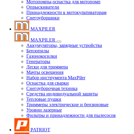
Мотопомпы,оснастка для мотопомп
Опрыскиватели
Принадлежности к мотокультиваторам
Снегоуборщики
MAXPILER
MAXPILER
Аккумуляторы, зарядные устройства
Бензопилы
Газонокосилки
Генераторы
Лески для триммера
Мачты освещения
Набор инструмента MaxPiler
Оснастка для сварки
Снегоуборочная техника
Средства индивидуальной защиты
Тепловые пушки
Триммеры электрические и бензиновые
Уровни лазерные
Фильтры и принадлежности для пылесосов
PATRIOT