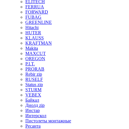
ELITECH
FERRUA
FORWARD
FUBAG
GREENLINE
Hitachi
HUTER
KLAUSS
KRAFTMAN
Makita
MAXCUT
OREGON
P.I.T.
PRORAB
Rebir zip
RUSELF
Status zip
STURM
VEBEX
Байкал
Диолд zip
Инстар
Интерскол
Пистолеты монтажные
Ресанта