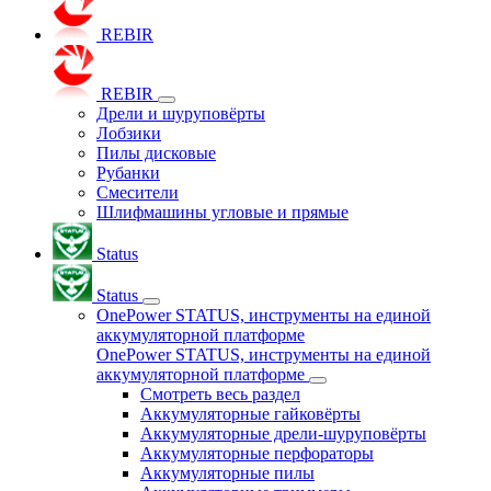
REBIR
REBIR
Дрели и шуруповёрты
Лобзики
Пилы дисковые
Рубанки
Смесители
Шлифмашины угловые и прямые
Status
Status
OnePower STATUS, инструменты на единой
аккумуляторной платформе
OnePower STATUS, инструменты на единой
аккумуляторной платформе
Смотреть весь раздел
Аккумуляторные гайковёрты
Аккумуляторные дрели-шуруповёрты
Аккумуляторные перфораторы
Аккумуляторные пилы