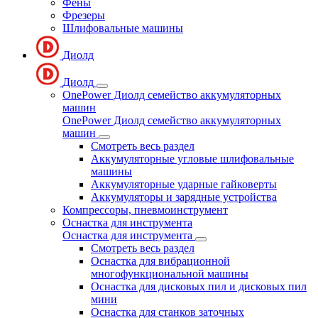
Фены
Фрезеры
Шлифовальные машины
Диолд
Диолд
OnePower Диолд семейство аккумуляторных
машин
OnePower Диолд семейство аккумуляторных
машин
Смотреть весь раздел
Аккумуляторные угловые шлифовальные
машины
Аккумуляторные ударные гайковерты
Аккумуляторы и зарядные устройства
Компрессоры, пневмоинструмент
Оснастка для инструмента
Оснастка для инструмента
Смотреть весь раздел
Оснастка для вибрационной
многофункциональной машины
Оснастка для дисковых пил и дисковых пил
мини
Оснастка для станков заточных