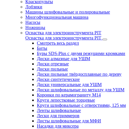
Краскопульты
Лобзики
Машины шлифовальные и полировальные
Многофункциональная машина
Насосы
Ножницы
Оснастка для электроинструмента PIT
Оснастка для электроинструмента PIT
Смотреть весь раздел
Биты
Буры SDS-Plus c двумя режущими кромками
Диски алмазные для УШМ
Диски отрезные
Диски пильные
Диски пильные твёрдосплавные по дереву
Диски синтетические
Диски универсальные для УШМ
Диски шлифовальные по металлу для УШМ
Коронки по керамограниту M14
Круги лепестковые торцевые
Круги шлифовальные с отверстиями, 125 мм
Ленты шлифовальные
Лески для триммеров
Листы шлифовальные для МФИ
Насадки для миксера