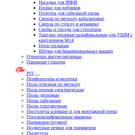
Насадки для МФИ
Пилки для лобзиков
Полотна для сабельной пилы
Сверла по металлу кобальтовые
Сверла по стеклу и керамике
Скобы и гвозди для степлеров
Тарелки опорные шлифовальные для УШМ с
креплением М14
Цепи пильные
Щётки для брашировальных машин
Отвертки аккумуляторные
Паяльные станции
PIT
Перфораторы и молотки
Пила отрезная по металлу
Пила цепная электрическая
Пилы дисковые
Пилы сабельные
Пилы торцовочные
Пистолеты клеящие и для монтажной пены
Плоскошлифовальные машины
Пневмоинструмент
Подвесные ремни для триммеров
Пылесосы