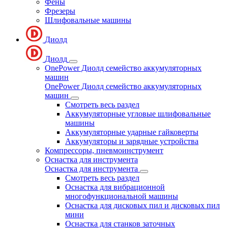
Фены
Фрезеры
Шлифовальные машины
Диолд
Диолд
OnePower Диолд семейство аккумуляторных
машин
OnePower Диолд семейство аккумуляторных
машин
Смотреть весь раздел
Аккумуляторные угловые шлифовальные
машины
Аккумуляторные ударные гайковерты
Аккумуляторы и зарядные устройства
Компрессоры, пневмоинструмент
Оснастка для инструмента
Оснастка для инструмента
Смотреть весь раздел
Оснастка для вибрационной
многофункциональной машины
Оснастка для дисковых пил и дисковых пил
мини
Оснастка для станков заточных