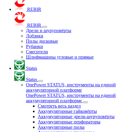
REBIR
REBIR
Дрели и шуруповёрты
Лобзики
Пилы дисковые
Рубанки
Смесители
Шлифмашины угловые и прямые
Status
Status
OnePower STATUS, инструменты на единой
аккумуляторной платформе
OnePower STATUS, инструменты на единой
аккумуляторной платформе
Смотреть весь раздел
Аккумуляторные гайковёрты
Аккумуляторные дрели-шуруповёрты
Аккумуляторные перфораторы
Аккумуляторные пилы