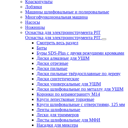
Краскопульты
Лобзики
Машины шлифовальные и полировальные
Многофункциональная машина
Насосы
Ножницы
Оснастка для электроинструмента PIT
Оснастка для электроинструмента PIT
Смотреть весь раздел
Биты
Буры SDS-Plus c двумя режущими кромками
Диски алмазные для УШМ
Диски отрезные
Диски пильные
Диски пильные твёрдосплавные по дереву
Диски синтетические
Диски универсальные для УШМ
Диски шлифовальные по металлу для УШМ
Коронки по керамограниту M14
Круги лепестковые торцевые
Круги шлифовальные с отверстиями, 125 мм
Ленты шлифовальные
Лески для триммеров
Листы шлифовальные для МФИ
Насадки для миксера