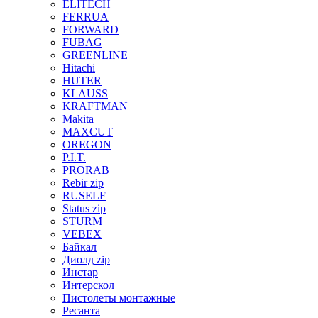
ELITECH
FERRUA
FORWARD
FUBAG
GREENLINE
Hitachi
HUTER
KLAUSS
KRAFTMAN
Makita
MAXCUT
OREGON
P.I.T.
PRORAB
Rebir zip
RUSELF
Status zip
STURM
VEBEX
Байкал
Диолд zip
Инстар
Интерскол
Пистолеты монтажные
Ресанта