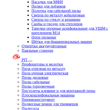
Насадки для МФИ
Пилки для лобзиков
Полотна для сабельной пилы
Сверла по металлу кобальтовые
Сверла по стеклу и керамике
Скобы и гвозди для степлеров
Тарелки опорные шлифовальные для УШМ с
креплением М14
Цепи пильные
Щётки для брашировальных машин
Отвертки аккумуляторные
Паяльные станции
PIT
Перфораторы и молотки
Пила отрезная по металлу
Пила цепная электрическая
Пилы дисковые
Пилы сабельные
Пилы торцовочные
Пистолеты клеящие и для монтажной пены
Плоскошлифовальные машины
Пневмоинструмент
Подвесные ремни для триммеров
Пылесосы