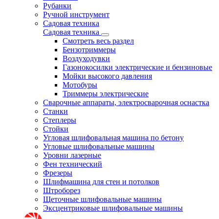
Рубанки
Ручной инструмент
Садовая техника
Садовая техника
Смотреть весь раздел
Бензотриммеры
Воздуходувки
Газонокосилки электрические и бензиновые
Мойки высокого давления
Мотобуры
Триммеры электрические
Сварочные аппараты, электросварочная оснастка
Станки
Степлеры
Стойки
Угловая шлифовальная машина по бетону
Угловые шлифовальные машины
Уровни лазерные
Фен технический
Фрезеры
Шлифмашина для стен и потолков
Штроборез
Щеточные шлифовальные машины
Эксцентриковые шлифовальные машины