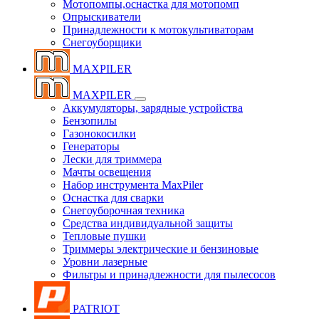
Мотопомпы,оснастка для мотопомп
Опрыскиватели
Принадлежности к мотокультиваторам
Снегоуборщики
MAXPILER
MAXPILER
Аккумуляторы, зарядные устройства
Бензопилы
Газонокосилки
Генераторы
Лески для триммера
Мачты освещения
Набор инструмента MaxPiler
Оснастка для сварки
Снегоуборочная техника
Средства индивидуальной защиты
Тепловые пушки
Триммеры электрические и бензиновые
Уровни лазерные
Фильтры и принадлежности для пылесосов
PATRIOT