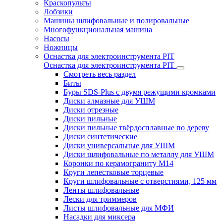
Краскопульты
Лобзики
Машины шлифовальные и полировальные
Многофункциональная машина
Насосы
Ножницы
Оснастка для электроинструмента PIT
Оснастка для электроинструмента PIT
Смотреть весь раздел
Биты
Буры SDS-Plus c двумя режущими кромками
Диски алмазные для УШМ
Диски отрезные
Диски пильные
Диски пильные твёрдосплавные по дереву
Диски синтетические
Диски универсальные для УШМ
Диски шлифовальные по металлу для УШМ
Коронки по керамограниту M14
Круги лепестковые торцевые
Круги шлифовальные с отверстиями, 125 мм
Ленты шлифовальные
Лески для триммеров
Листы шлифовальные для МФИ
Насадки для миксера