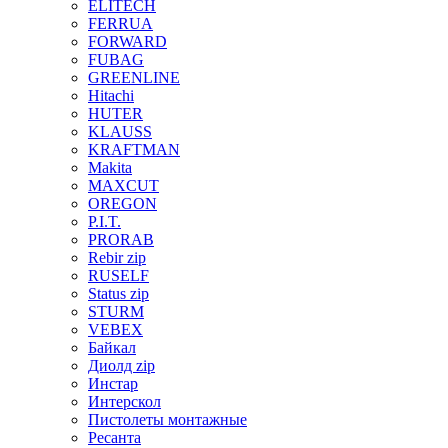
ELITECH
FERRUA
FORWARD
FUBAG
GREENLINE
Hitachi
HUTER
KLAUSS
KRAFTMAN
Makita
MAXCUT
OREGON
P.I.T.
PRORAB
Rebir zip
RUSELF
Status zip
STURM
VEBEX
Байкал
Диолд zip
Инстар
Интерскол
Пистолеты монтажные
Ресанта