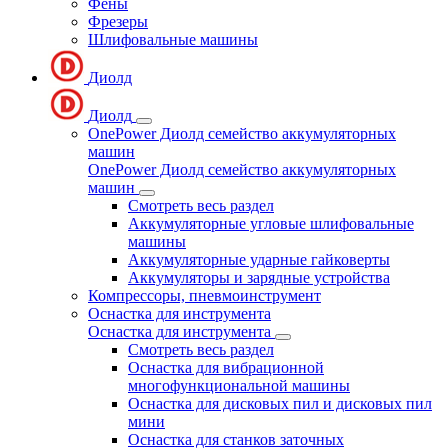
Фены
Фрезеры
Шлифовальные машины
Диолд
Диолд
OnePower Диолд семейство аккумуляторных
машин
OnePower Диолд семейство аккумуляторных
машин
Смотреть весь раздел
Аккумуляторные угловые шлифовальные
машины
Аккумуляторные ударные гайковерты
Аккумуляторы и зарядные устройства
Компрессоры, пневмоинструмент
Оснастка для инструмента
Оснастка для инструмента
Смотреть весь раздел
Оснастка для вибрационной
многофункциональной машины
Оснастка для дисковых пил и дисковых пил
мини
Оснастка для станков заточных