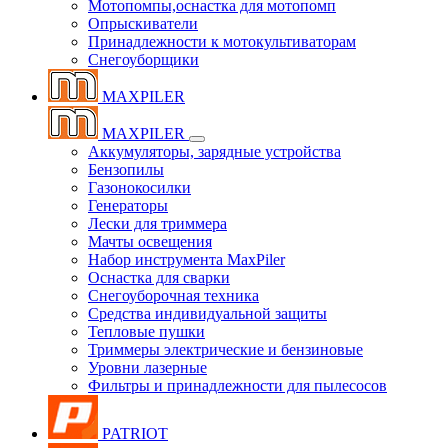
Мотопомпы,оснастка для мотопомп
Опрыскиватели
Принадлежности к мотокультиваторам
Снегоуборщики
MAXPILER
MAXPILER
Аккумуляторы, зарядные устройства
Бензопилы
Газонокосилки
Генераторы
Лески для триммера
Мачты освещения
Набор инструмента MaxPiler
Оснастка для сварки
Снегоуборочная техника
Средства индивидуальной защиты
Тепловые пушки
Триммеры электрические и бензиновые
Уровни лазерные
Фильтры и принадлежности для пылесосов
PATRIOT