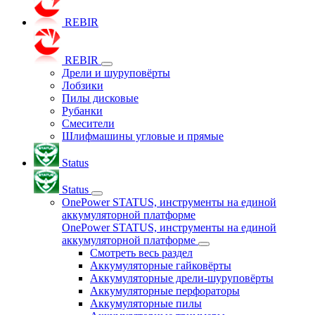
REBIR
REBIR
Дрели и шуруповёрты
Лобзики
Пилы дисковые
Рубанки
Смесители
Шлифмашины угловые и прямые
Status
Status
OnePower STATUS, инструменты на единой
аккумуляторной платформе
OnePower STATUS, инструменты на единой
аккумуляторной платформе
Смотреть весь раздел
Аккумуляторные гайковёрты
Аккумуляторные дрели-шуруповёрты
Аккумуляторные перфораторы
Аккумуляторные пилы