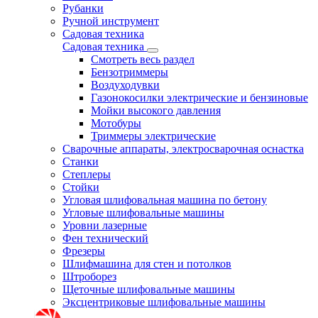
Рубанки
Ручной инструмент
Садовая техника
Садовая техника
Смотреть весь раздел
Бензотриммеры
Воздуходувки
Газонокосилки электрические и бензиновые
Мойки высокого давления
Мотобуры
Триммеры электрические
Сварочные аппараты, электросварочная оснастка
Станки
Степлеры
Стойки
Угловая шлифовальная машина по бетону
Угловые шлифовальные машины
Уровни лазерные
Фен технический
Фрезеры
Шлифмашина для стен и потолков
Штроборез
Щеточные шлифовальные машины
Эксцентриковые шлифовальные машины