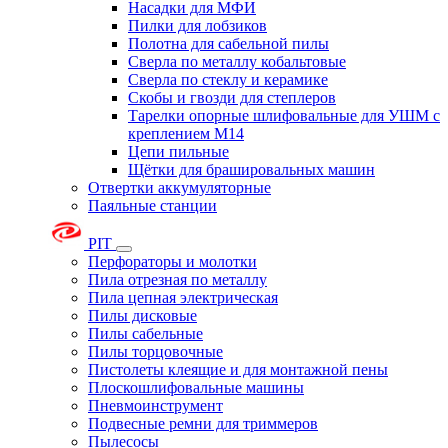
Насадки для МФИ
Пилки для лобзиков
Полотна для сабельной пилы
Сверла по металлу кобальтовые
Сверла по стеклу и керамике
Скобы и гвозди для степлеров
Тарелки опорные шлифовальные для УШМ с
креплением М14
Цепи пильные
Щётки для брашировальных машин
Отвертки аккумуляторные
Паяльные станции
PIT
Перфораторы и молотки
Пила отрезная по металлу
Пила цепная электрическая
Пилы дисковые
Пилы сабельные
Пилы торцовочные
Пистолеты клеящие и для монтажной пены
Плоскошлифовальные машины
Пневмоинструмент
Подвесные ремни для триммеров
Пылесосы