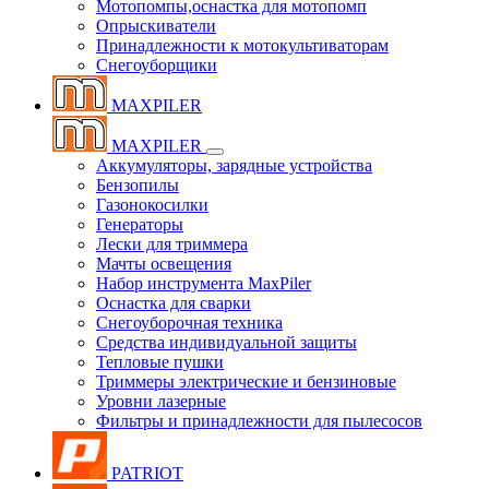
Мотопомпы,оснастка для мотопомп
Опрыскиватели
Принадлежности к мотокультиваторам
Снегоуборщики
MAXPILER
MAXPILER
Аккумуляторы, зарядные устройства
Бензопилы
Газонокосилки
Генераторы
Лески для триммера
Мачты освещения
Набор инструмента MaxPiler
Оснастка для сварки
Снегоуборочная техника
Средства индивидуальной защиты
Тепловые пушки
Триммеры электрические и бензиновые
Уровни лазерные
Фильтры и принадлежности для пылесосов
PATRIOT