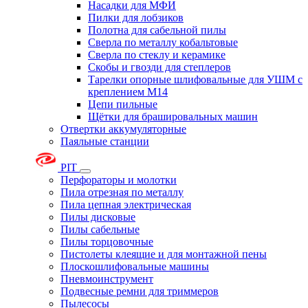
Насадки для МФИ
Пилки для лобзиков
Полотна для сабельной пилы
Сверла по металлу кобальтовые
Сверла по стеклу и керамике
Скобы и гвозди для степлеров
Тарелки опорные шлифовальные для УШМ с
креплением М14
Цепи пильные
Щётки для брашировальных машин
Отвертки аккумуляторные
Паяльные станции
PIT
Перфораторы и молотки
Пила отрезная по металлу
Пила цепная электрическая
Пилы дисковые
Пилы сабельные
Пилы торцовочные
Пистолеты клеящие и для монтажной пены
Плоскошлифовальные машины
Пневмоинструмент
Подвесные ремни для триммеров
Пылесосы