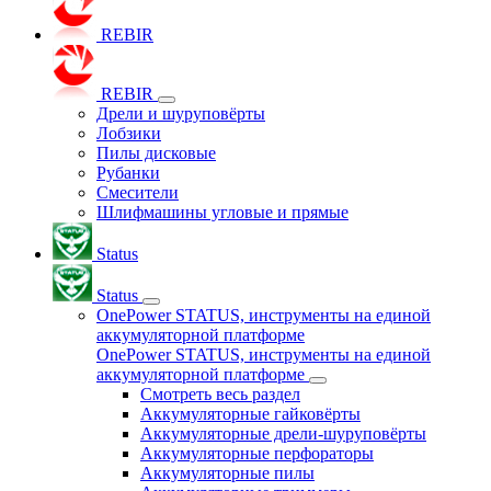
REBIR
REBIR
Дрели и шуруповёрты
Лобзики
Пилы дисковые
Рубанки
Смесители
Шлифмашины угловые и прямые
Status
Status
OnePower STATUS, инструменты на единой
аккумуляторной платформе
OnePower STATUS, инструменты на единой
аккумуляторной платформе
Смотреть весь раздел
Аккумуляторные гайковёрты
Аккумуляторные дрели-шуруповёрты
Аккумуляторные перфораторы
Аккумуляторные пилы