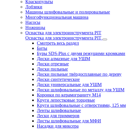
Краскопульты
Лобзики
Машины шлифовальные и полировальные
Многофункциональная машина
Насосы
Ножницы
Оснастка для электроинструмента PIT
Оснастка для электроинструмента PIT
Смотреть весь раздел
Биты
Буры SDS-Plus c двумя режущими кромками
Диски алмазные для УШМ
Диски отрезные
Диски пильные
Диски пильные твёрдосплавные по дереву
Диски синтетические
Диски универсальные для УШМ
Диски шлифовальные по металлу для УШМ
Коронки по керамограниту M14
Круги лепестковые торцевые
Круги шлифовальные с отверстиями, 125 мм
Ленты шлифовальные
Лески для триммеров
Листы шлифовальные для МФИ
Насадки для миксера