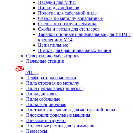
Насадки для МФИ
Пилки для лобзиков
Полотна для сабельной пилы
Сверла по металлу кобальтовые
Сверла по стеклу и керамике
Скобы и гвозди для степлеров
Тарелки опорные шлифовальные для УШМ с
креплением М14
Цепи пильные
Щётки для брашировальных машин
Отвертки аккумуляторные
Паяльные станции
PIT
Перфораторы и молотки
Пила отрезная по металлу
Пила цепная электрическая
Пилы дисковые
Пилы сабельные
Пилы торцовочные
Пистолеты клеящие и для монтажной пены
Плоскошлифовальные машины
Пневмоинструмент
Подвесные ремни для триммеров
Пылесосы