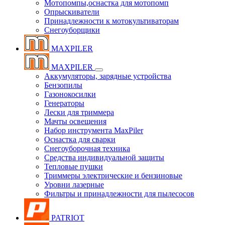
Мотопомпы,оснастка для мотопомп
Опрыскиватели
Принадлежности к мотокультиваторам
Снегоуборщики
MAXPILER
MAXPILER
Аккумуляторы, зарядные устройства
Бензопилы
Газонокосилки
Генераторы
Лески для триммера
Мачты освещения
Набор инструмента MaxPiler
Оснастка для сварки
Снегоуборочная техника
Средства индивидуальной защиты
Тепловые пушки
Триммеры электрические и бензиновые
Уровни лазерные
Фильтры и принадлежности для пылесосов
PATRIOT