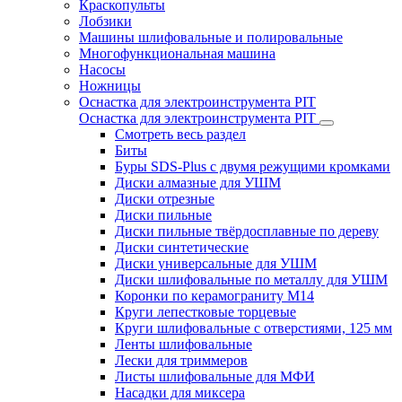
Краскопульты
Лобзики
Машины шлифовальные и полировальные
Многофункциональная машина
Насосы
Ножницы
Оснастка для электроинструмента PIT
Оснастка для электроинструмента PIT
Смотреть весь раздел
Биты
Буры SDS-Plus c двумя режущими кромками
Диски алмазные для УШМ
Диски отрезные
Диски пильные
Диски пильные твёрдосплавные по дереву
Диски синтетические
Диски универсальные для УШМ
Диски шлифовальные по металлу для УШМ
Коронки по керамограниту M14
Круги лепестковые торцевые
Круги шлифовальные с отверстиями, 125 мм
Ленты шлифовальные
Лески для триммеров
Листы шлифовальные для МФИ
Насадки для миксера