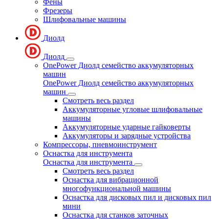
Фены
Фрезеры
Шлифовальные машины
Диолд
Диолд
OnePower Диолд семейство аккумуляторных
машин
OnePower Диолд семейство аккумуляторных
машин
Смотреть весь раздел
Аккумуляторные угловые шлифовальные
машины
Аккумуляторные ударные гайковерты
Аккумуляторы и зарядные устройства
Компрессоры, пневмоинструмент
Оснастка для инструмента
Оснастка для инструмента
Смотреть весь раздел
Оснастка для вибрационной
многофункциональной машины
Оснастка для дисковых пил и дисковых пил
мини
Оснастка для станков заточных