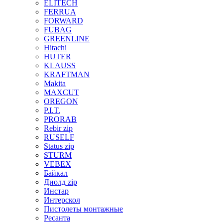
ELITECH
FERRUA
FORWARD
FUBAG
GREENLINE
Hitachi
HUTER
KLAUSS
KRAFTMAN
Makita
MAXCUT
OREGON
P.I.T.
PRORAB
Rebir zip
RUSELF
Status zip
STURM
VEBEX
Байкал
Диолд zip
Инстар
Интерскол
Пистолеты монтажные
Ресанта