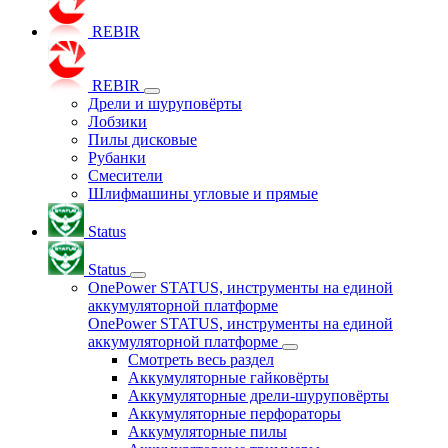
REBIR
REBIR
Дрели и шуруповёрты
Лобзики
Пилы дисковые
Рубанки
Смесители
Шлифмашины угловые и прямые
Status
Status
OnePower STATUS, инструменты на единой
аккумуляторной платформе
OnePower STATUS, инструменты на единой
аккумуляторной платформе
Смотреть весь раздел
Аккумуляторные гайковёрты
Аккумуляторные дрели-шуруповёрты
Аккумуляторные перфораторы
Аккумуляторные пилы