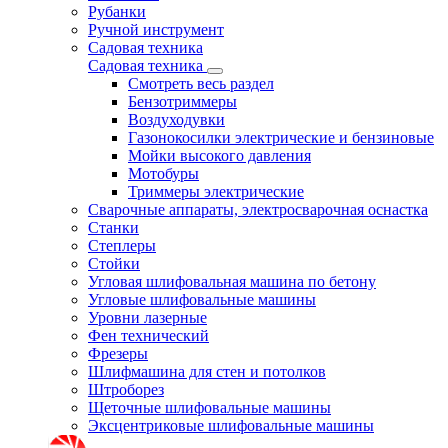
Рубанки
Ручной инструмент
Садовая техника
Садовая техника
Смотреть весь раздел
Бензотриммеры
Воздуходувки
Газонокосилки электрические и бензиновые
Мойки высокого давления
Мотобуры
Триммеры электрические
Сварочные аппараты, электросварочная оснастка
Станки
Степлеры
Стойки
Угловая шлифовальная машина по бетону
Угловые шлифовальные машины
Уровни лазерные
Фен технический
Фрезеры
Шлифмашина для стен и потолков
Штроборез
Щеточные шлифовальные машины
Эксцентриковые шлифовальные машины