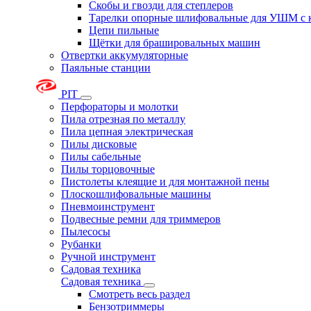
Скобы и гвозди для степлеров
Тарелки опорные шлифовальные для УШМ с 
Цепи пильные
Щётки для брашировальных машин
Отвертки аккумуляторные
Паяльные станции
PIT
Перфораторы и молотки
Пила отрезная по металлу
Пила цепная электрическая
Пилы дисковые
Пилы сабельные
Пилы торцовочные
Пистолеты клеящие и для монтажной пены
Плоскошлифовальные машины
Пневмоинструмент
Подвесные ремни для триммеров
Пылесосы
Рубанки
Ручной инструмент
Садовая техника
Садовая техника
Смотреть весь раздел
Бензотриммеры