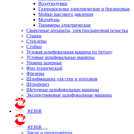
Воздуходувки
Газонокосилки электрические и бензиновые
Мойки высокого давления
Мотобуры
Триммеры электрические
Сварочные аппараты, электросварочная оснастка
Станки
Степлеры
Стойки
Угловая шлифовальная машина по бетону
Угловые шлифовальные машины
Уровни лазерные
Фен технический
Фрезеры
Шлифмашина для стен и потолков
Штроборез
Щеточные шлифовальные машины
Эксцентриковые шлифовальные машины
REBIR
REBIR
Дрели и шуруповёрты