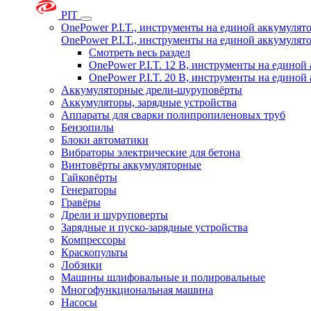
PIT
OnePower P.I.T., инструменты на единой аккумуля
OnePower P.I.T., инструменты на единой аккумуля
Смотреть весь раздел
OnePower P.I.T. 12 В, инструменты на едино
OnePower P.I.T. 20 В, инструменты на едино
Аккумуляторные дрели-шуруповёрты
Аккумуляторы, зарядные устройства
Аппараты для сварки полипропиленовых труб
Бензопилы
Блоки автоматики
Вибраторы электрические для бетона
Винтовёрты аккумуляторные
Гайковёрты
Генераторы
Гравёры
Дрели и шуруповерты
Зарядные и пуско-зарядные устройства
Компрессоры
Краскопульты
Лобзики
Машины шлифовальные и полировальные
Многофункциональная машина
Насосы