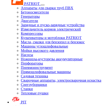
PATRIOT
Аппараты для сварки труб ПВХ
Бетоносмесители
Генераторы
Двигатели
Зарядные и пуско-зарядные устройства
Измельчитель кормов электрический
Компрессоры
Культиваторы и мотоблоки PATRIOT
Масла, смазки для бензопил и бензокос
Машины углошлифовальные
Мойки высокого давления
Насосы
Ножницы-кусторезы аккумуляторные
Перфораторы
Пневмоинструмент
Прямошлифовальные машины
Садовая техника
Сварочные аппараты, электросварочная оснастка
Снегоуборщики
Станки
Тепловые пушки
PIT