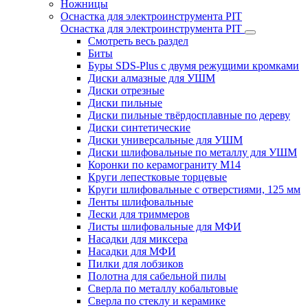
Ножницы
Оснастка для электроинструмента PIT
Оснастка для электроинструмента PIT
Смотреть весь раздел
Биты
Буры SDS-Plus c двумя режущими кромками
Диски алмазные для УШМ
Диски отрезные
Диски пильные
Диски пильные твёрдосплавные по дереву
Диски синтетические
Диски универсальные для УШМ
Диски шлифовальные по металлу для УШМ
Коронки по керамограниту M14
Круги лепестковые торцевые
Круги шлифовальные с отверстиями, 125 мм
Ленты шлифовальные
Лески для триммеров
Листы шлифовальные для МФИ
Насадки для миксера
Насадки для МФИ
Пилки для лобзиков
Полотна для сабельной пилы
Сверла по металлу кобальтовые
Сверла по стеклу и керамике