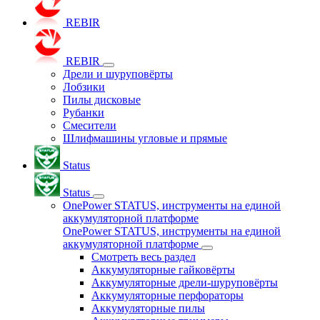
REBIR
REBIR
Дрели и шуруповёрты
Лобзики
Пилы дисковые
Рубанки
Смесители
Шлифмашины угловые и прямые
Status
Status
OnePower STATUS, инструменты на единой
аккумуляторной платформе
OnePower STATUS, инструменты на единой
аккумуляторной платформе
Смотреть весь раздел
Аккумуляторные гайковёрты
Аккумуляторные дрели-шуруповёрты
Аккумуляторные перфораторы
Аккумуляторные пилы