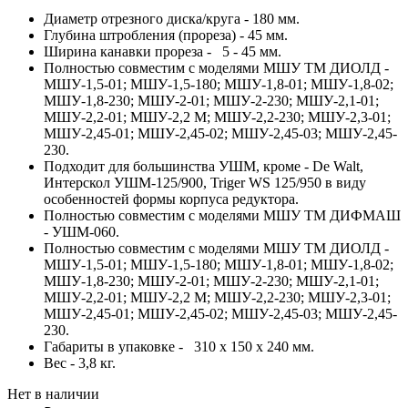
Диаметр отрезного диска/круга - 180 мм.
Глубина штробления (прореза) - 45 мм.
Ширина канавки прореза - 5 - 45 мм.
Полностью совместим с моделями МШУ ТМ ДИОЛД -
МШУ-1,5-01; МШУ-1,5-180; МШУ-1,8-01; МШУ-1,8-02;
МШУ-1,8-230; МШУ-2-01; МШУ-2-230; МШУ-2,1-01;
МШУ-2,2-01; МШУ-2,2 М; МШУ-2,2-230; МШУ-2,3-01;
МШУ-2,45-01; МШУ-2,45-02; МШУ-2,45-03; МШУ-2,45-
230.
Подходит для большинства УШМ, кроме - De Walt,
Интерскол УШМ-125/900, Triger WS 125/950 в виду
особенностей формы корпуса редуктора.
Полностью совместим с моделями МШУ ТМ ДИФМАШ
- УШМ-060.
Полностью совместим с моделями МШУ ТМ ДИОЛД -
МШУ-1,5-01; МШУ-1,5-180; МШУ-1,8-01; МШУ-1,8-02;
МШУ-1,8-230; МШУ-2-01; МШУ-2-230; МШУ-2,1-01;
МШУ-2,2-01; МШУ-2,2 М; МШУ-2,2-230; МШУ-2,3-01;
МШУ-2,45-01; МШУ-2,45-02; МШУ-2,45-03; МШУ-2,45-
230.
Габариты в упаковке - 310 x 150 x 240 мм.
Вес - 3,8 кг.
Нет в наличии