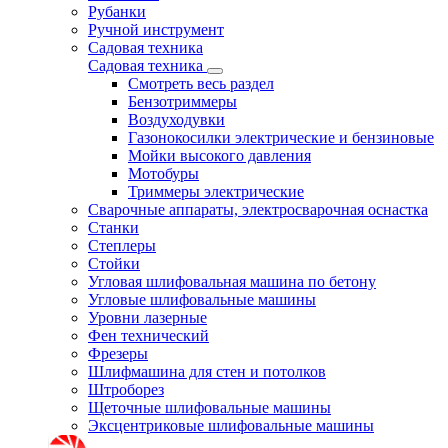
Рубанки
Ручной инструмент
Садовая техника
Садовая техника
Смотреть весь раздел
Бензотриммеры
Воздуходувки
Газонокосилки электрические и бензиновые
Мойки высокого давления
Мотобуры
Триммеры электрические
Сварочные аппараты, электросварочная оснастка
Станки
Степлеры
Стойки
Угловая шлифовальная машина по бетону
Угловые шлифовальные машины
Уровни лазерные
Фен технический
Фрезеры
Шлифмашина для стен и потолков
Штроборез
Щеточные шлифовальные машины
Эксцентриковые шлифовальные машины