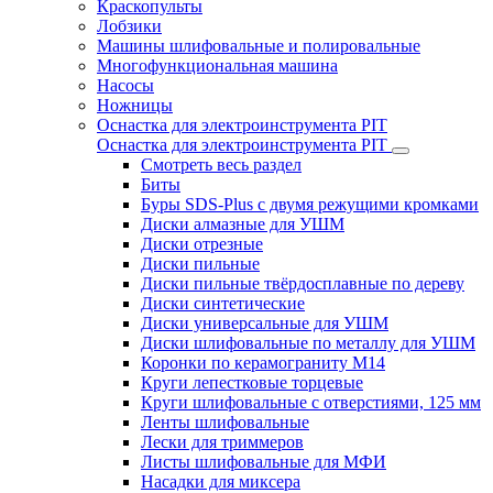
Краскопульты
Лобзики
Машины шлифовальные и полировальные
Многофункциональная машина
Насосы
Ножницы
Оснастка для электроинструмента PIT
Оснастка для электроинструмента PIT
Смотреть весь раздел
Биты
Буры SDS-Plus c двумя режущими кромками
Диски алмазные для УШМ
Диски отрезные
Диски пильные
Диски пильные твёрдосплавные по дереву
Диски синтетические
Диски универсальные для УШМ
Диски шлифовальные по металлу для УШМ
Коронки по керамограниту M14
Круги лепестковые торцевые
Круги шлифовальные с отверстиями, 125 мм
Ленты шлифовальные
Лески для триммеров
Листы шлифовальные для МФИ
Насадки для миксера