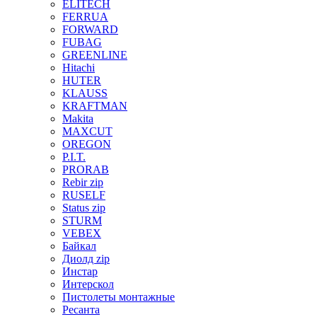
ELITECH
FERRUA
FORWARD
FUBAG
GREENLINE
Hitachi
HUTER
KLAUSS
KRAFTMAN
Makita
MAXCUT
OREGON
P.I.T.
PRORAB
Rebir zip
RUSELF
Status zip
STURM
VEBEX
Байкал
Диолд zip
Инстар
Интерскол
Пистолеты монтажные
Ресанта