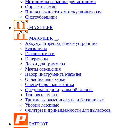
Мотопомпы,оснастка для мотопомп
Опрыскиватели
Принадлежности к мотокультиваторам
Снегоуборщики
MAXPILER
MAXPILER
Аккумуляторы, зарядные устройства
Бензопилы
Газонокосилки
Генераторы
Лески для триммера
Мачты освещения
Набор инструмента MaxPiler
Оснастка для сварки
Снегоуборочная техника
Средства индивидуальной защиты
Тепловые пушки
Триммеры электрические и бензиновые
Уровни лазерные
Фильтры и принадлежности для пылесосов
PATRIOT