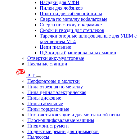
Насадки для МФИ
Пилки для лобзиков
Полотна для сабельной пилы
Сверла по металлу кобальтовые
Сверла по стеклу и керамике
Скобы и гвозди для степлеров
Тарелки опорные шлифовальные для УШМ с
креплением М14
Цепи пильные
Щётки для брашировальных машин
Отвертки аккумуляторные
Паяльные станции
PIT
Перфораторы и молотки
Пила отрезная по металлу
Пила цепная электрическая
Пилы дисковые
Пилы сабельные
Пилы торцовочные
Пистолеты клеящие и для монтажной пены
Плоскошлифовальные машины
Пневмоинструмент
Подвесные ремни для триммеров
Пылесосы