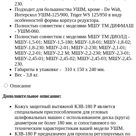
230.
Подходит для большинства УШМ, кроме - De Walt,
Интерскол УШМ-125/900, Triger WS 125/950 в виду
особенностей формы корпуса редуктора.
Полностью совместим с моделями МШУ ТМ ДИФМАШ
- УШМ-060.
Полностью совместим с моделями МШУ ТМ ДИОЛД -
МШУ-1,5-01; МШУ-1,5-180; МШУ-1,8-01; МШУ-1,8-02;
МШУ-1,8-230; МШУ-2-01; МШУ-2-230; МШУ-2,1-01;
МШУ-2,2-01; МШУ-2,2 М; МШУ-2,2-230; МШУ-2,3-01;
МШУ-2,45-01; МШУ-2,45-02; МШУ-2,45-03; МШУ-2,45-
230.
Габариты в упаковке - 310 x 150 x 240 мм.
Вес - 3,8 кг.
Описание
Дополнительное описание:
Кожух защитный вытяжной КЗВ-180 Р является
специальным приспособлением для угловых
шлифовальных машин с использованием диска (круга)
диаметром не более 180 мм. и сопоставимого по
техническим характеристикам вашей модели УШМ.
КЗВ-180 Р предназначен для пропила регулируемых по