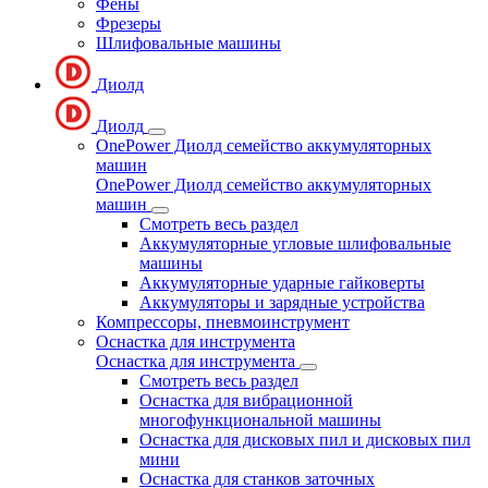
Фены
Фрезеры
Шлифовальные машины
Диолд
Диолд
OnePower Диолд семейство аккумуляторных
машин
OnePower Диолд семейство аккумуляторных
машин
Смотреть весь раздел
Аккумуляторные угловые шлифовальные
машины
Аккумуляторные ударные гайковерты
Аккумуляторы и зарядные устройства
Компрессоры, пневмоинструмент
Оснастка для инструмента
Оснастка для инструмента
Смотреть весь раздел
Оснастка для вибрационной
многофункциональной машины
Оснастка для дисковых пил и дисковых пил
мини
Оснастка для станков заточных