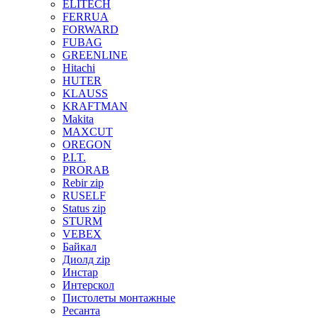
ELITECH
FERRUA
FORWARD
FUBAG
GREENLINE
Hitachi
HUTER
KLAUSS
KRAFTMAN
Makita
MAXCUT
OREGON
P.I.T.
PRORAB
Rebir zip
RUSELF
Status zip
STURM
VEBEX
Байкал
Диолд zip
Инстар
Интерскол
Пистолеты монтажные
Ресанта