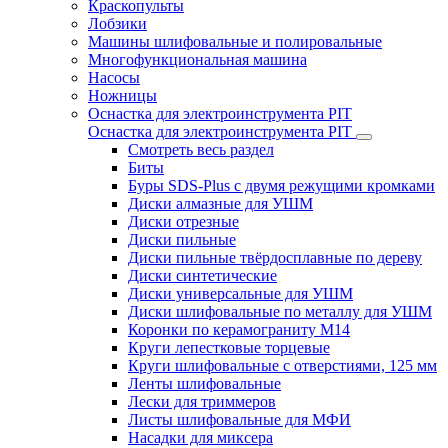
Краскопульты
Лобзики
Машины шлифовальные и полировальные
Многофункциональная машина
Насосы
Ножницы
Оснастка для электроинструмента PIT
Оснастка для электроинструмента PIT
Смотреть весь раздел
Биты
Буры SDS-Plus c двумя режущими кромками
Диски алмазные для УШМ
Диски отрезные
Диски пильные
Диски пильные твёрдосплавные по дереву
Диски синтетические
Диски универсальные для УШМ
Диски шлифовальные по металлу для УШМ
Коронки по керамограниту M14
Круги лепестковые торцевые
Круги шлифовальные с отверстиями, 125 мм
Ленты шлифовальные
Лески для триммеров
Листы шлифовальные для МФИ
Насадки для миксера