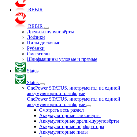
REBIR
REBIR
Дрели и шуруповёрты
Лобзики
Пилы дисковые
Рубанки
Смесители
Шлифмашины угловые и прямые
Status
Status
OnePower STATUS, инструменты на единой
аккумуляторной платформе
OnePower STATUS, инструменты на единой
аккумуляторной платформе
Смотреть весь раздел
Аккумуляторные гайковёрты
Аккумуляторные дрели-шуруповёрты
Аккумуляторные перфораторы
Аккумуляторные пилы