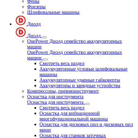
Фены
Фрезеры
Шлифовальные машины
Диолд
Диолд
OnePower Диолд семейство аккумуляторных
машин
OnePower Диолд семейство аккумуляторных
машин
Смотреть весь раздел
Аккумуляторные угловые шлифовальные
машины
Аккумуляторные ударные гайковерты
Аккумуляторы и зарядные устройства
Компрессоры, пневмоинструмент
Оснастка для инструмента
Оснастка для инструмента
Смотреть весь раздел
Оснастка для вибрационной
многофункциональной машины
Оснастка для дисковых пил и дисковых пил
мини
Оснастка для станков заточных