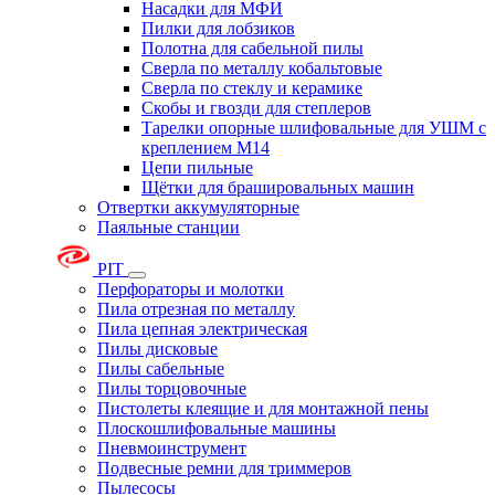
Насадки для МФИ
Пилки для лобзиков
Полотна для сабельной пилы
Сверла по металлу кобальтовые
Сверла по стеклу и керамике
Скобы и гвозди для степлеров
Тарелки опорные шлифовальные для УШМ с
креплением М14
Цепи пильные
Щётки для брашировальных машин
Отвертки аккумуляторные
Паяльные станции
PIT
Перфораторы и молотки
Пила отрезная по металлу
Пила цепная электрическая
Пилы дисковые
Пилы сабельные
Пилы торцовочные
Пистолеты клеящие и для монтажной пены
Плоскошлифовальные машины
Пневмоинструмент
Подвесные ремни для триммеров
Пылесосы