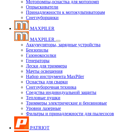
Мотопомпы,оснастка для мотопомп
Опрыскиватели
Принадлежности к мотокультиваторам
Снегоуборщики
MAXPILER
MAXPILER
Аккумуляторы, зарядные устройства
Бензопилы
Газонокосилки
Генераторы
Лески для триммера
Мачты освещения
Набор инструмента MaxPiler
Оснастка для сварки
Снегоуборочная техника
Средства индивидуальной защиты
Тепловые пушки
Триммеры электрические и бензиновые
Уровни лазерные
Фильтры и принадлежности для пылесосов
PATRIOT