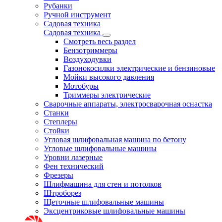
Рубанки
Ручной инструмент
Садовая техника
Садовая техника
Смотреть весь раздел
Бензотриммеры
Воздуходувки
Газонокосилки электрические и бензиновые
Мойки высокого давления
Мотобуры
Триммеры электрические
Сварочные аппараты, электросварочная оснастка
Станки
Степлеры
Стойки
Угловая шлифовальная машина по бетону
Угловые шлифовальные машины
Уровни лазерные
Фен технический
Фрезеры
Шлифмашина для стен и потолков
Штроборез
Щеточные шлифовальные машины
Эксцентриковые шлифовальные машины