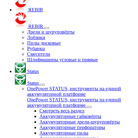
REBIR
REBIR
Дрели и шуруповёрты
Лобзики
Пилы дисковые
Рубанки
Смесители
Шлифмашины угловые и прямые
Status
Status
OnePower STATUS, инструменты на единой
аккумуляторной платформе
OnePower STATUS, инструменты на единой
аккумуляторной платформе
Смотреть весь раздел
Аккумуляторные гайковёрты
Аккумуляторные дрели-шуруповёрты
Аккумуляторные перфораторы
Аккумуляторные пилы