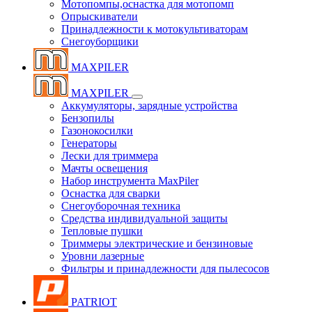
Мотопомпы,оснастка для мотопомп
Опрыскиватели
Принадлежности к мотокультиваторам
Снегоуборщики
MAXPILER
MAXPILER
Аккумуляторы, зарядные устройства
Бензопилы
Газонокосилки
Генераторы
Лески для триммера
Мачты освещения
Набор инструмента MaxPiler
Оснастка для сварки
Снегоуборочная техника
Средства индивидуальной защиты
Тепловые пушки
Триммеры электрические и бензиновые
Уровни лазерные
Фильтры и принадлежности для пылесосов
PATRIOT