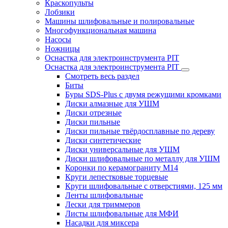
Краскопульты
Лобзики
Машины шлифовальные и полировальные
Многофункциональная машина
Насосы
Ножницы
Оснастка для электроинструмента PIT
Оснастка для электроинструмента PIT
Смотреть весь раздел
Биты
Буры SDS-Plus c двумя режущими кромками
Диски алмазные для УШМ
Диски отрезные
Диски пильные
Диски пильные твёрдосплавные по дереву
Диски синтетические
Диски универсальные для УШМ
Диски шлифовальные по металлу для УШМ
Коронки по керамограниту M14
Круги лепестковые торцевые
Круги шлифовальные с отверстиями, 125 мм
Ленты шлифовальные
Лески для триммеров
Листы шлифовальные для МФИ
Насадки для миксера