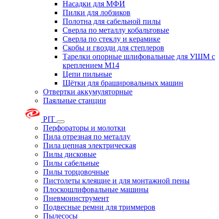
Насадки для МФИ
Пилки для лобзиков
Полотна для сабельной пилы
Сверла по металлу кобальтовые
Сверла по стеклу и керамике
Скобы и гвозди для степлеров
Тарелки опорные шлифовальные для УШМ с
креплением М14
Цепи пильные
Щётки для брашировальных машин
Отвертки аккумуляторные
Паяльные станции
PIT
Перфораторы и молотки
Пила отрезная по металлу
Пила цепная электрическая
Пилы дисковые
Пилы сабельные
Пилы торцовочные
Пистолеты клеящие и для монтажной пены
Плоскошлифовальные машины
Пневмоинструмент
Подвесные ремни для триммеров
Пылесосы