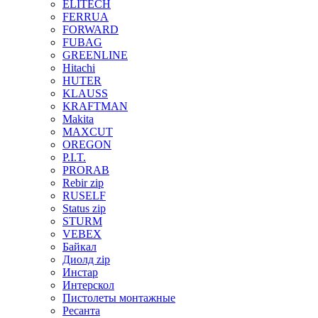
ELITECH
FERRUA
FORWARD
FUBAG
GREENLINE
Hitachi
HUTER
KLAUSS
KRAFTMAN
Makita
MAXCUT
OREGON
P.I.T.
PRORAB
Rebir zip
RUSELF
Status zip
STURM
VEBEX
Байкал
Диолд zip
Инстар
Интерскол
Пистолеты монтажные
Ресанта