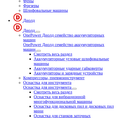
Фены
Фрезеры
Шлифовальные машины
Диолд
Диолд
OnePower Диолд семейство аккумуляторных
машин
OnePower Диолд семейство аккумуляторных
машин
Смотреть весь раздел
Аккумуляторные угловые шлифовальные
машины
Аккумуляторные ударные гайковерты
Аккумуляторы и зарядные устройства
Компрессоры, пневмоинструмент
Оснастка для инструмента
Оснастка для инструмента
Смотреть весь раздел
Оснастка для вибрационной
многофункциональной машины
Оснастка для дисковых пил и дисковых пил
мини
Оснастка для станков заточных