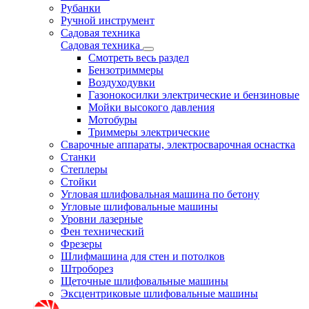
Рубанки
Ручной инструмент
Садовая техника
Садовая техника
Смотреть весь раздел
Бензотриммеры
Воздуходувки
Газонокосилки электрические и бензиновые
Мойки высокого давления
Мотобуры
Триммеры электрические
Сварочные аппараты, электросварочная оснастка
Станки
Степлеры
Стойки
Угловая шлифовальная машина по бетону
Угловые шлифовальные машины
Уровни лазерные
Фен технический
Фрезеры
Шлифмашина для стен и потолков
Штроборез
Щеточные шлифовальные машины
Эксцентриковые шлифовальные машины