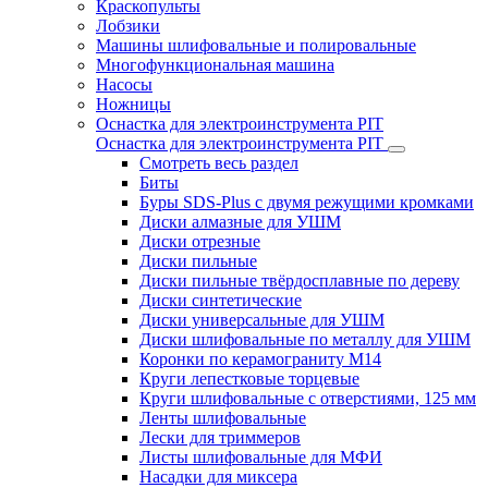
Краскопульты
Лобзики
Машины шлифовальные и полировальные
Многофункциональная машина
Насосы
Ножницы
Оснастка для электроинструмента PIT
Оснастка для электроинструмента PIT
Смотреть весь раздел
Биты
Буры SDS-Plus c двумя режущими кромками
Диски алмазные для УШМ
Диски отрезные
Диски пильные
Диски пильные твёрдосплавные по дереву
Диски синтетические
Диски универсальные для УШМ
Диски шлифовальные по металлу для УШМ
Коронки по керамограниту M14
Круги лепестковые торцевые
Круги шлифовальные с отверстиями, 125 мм
Ленты шлифовальные
Лески для триммеров
Листы шлифовальные для МФИ
Насадки для миксера