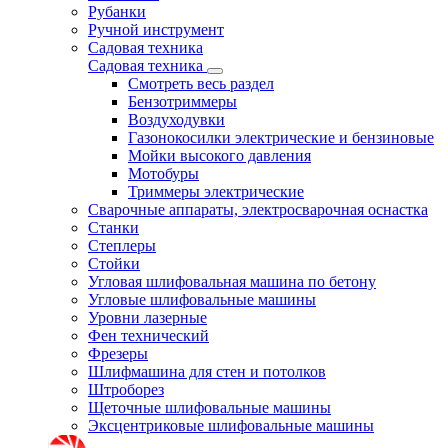
Рубанки
Ручной инструмент
Садовая техника
Садовая техника
Смотреть весь раздел
Бензотриммеры
Воздуходувки
Газонокосилки электрические и бензиновые
Мойки высокого давления
Мотобуры
Триммеры электрические
Сварочные аппараты, электросварочная оснастка
Станки
Степлеры
Стойки
Угловая шлифовальная машина по бетону
Угловые шлифовальные машины
Уровни лазерные
Фен технический
Фрезеры
Шлифмашина для стен и потолков
Штроборез
Щеточные шлифовальные машины
Эксцентриковые шлифовальные машины