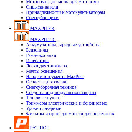
Мотопомпы,оснастка для мотопомп
Опрыскиватели
Принадлежности к мотокультиваторам
Снегоуборщики
MAXPILER
MAXPILER
Аккумуляторы, зарядные устройства
Бензопилы
Газонокосилки
Генераторы
Лески для триммера
Мачты освещения
Набор инструмента MaxPiler
Оснастка для сварки
Снегоуборочная техника
Средства индивидуальной защиты
Тепловые пушки
Триммеры электрические и бензиновые
Уровни лазерные
Фильтры и принадлежности для пылесосов
PATRIOT