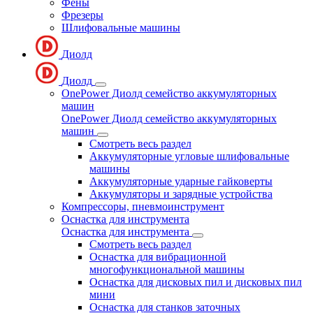
Фены
Фрезеры
Шлифовальные машины
Диолд
Диолд
OnePower Диолд семейство аккумуляторных
машин
OnePower Диолд семейство аккумуляторных
машин
Смотреть весь раздел
Аккумуляторные угловые шлифовальные
машины
Аккумуляторные ударные гайковерты
Аккумуляторы и зарядные устройства
Компрессоры, пневмоинструмент
Оснастка для инструмента
Оснастка для инструмента
Смотреть весь раздел
Оснастка для вибрационной
многофункциональной машины
Оснастка для дисковых пил и дисковых пил
мини
Оснастка для станков заточных