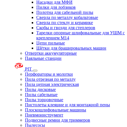
Насадки для МФИ
Пилки для лобзиков
Полотна для сабельной пилы
Сверла по металлу кобальтовые
Сверла по стеклу и керамике
Скобы и гвозди для степлеров
Тарелки опорные шлифовальные для УШМ с
креплением М14
Цепи пильные
Щётки для брашировальных машин
Отвертки аккумуляторные
Паяльные станции
PIT
Перфораторы и молотки
Пила отрезная по металлу
Пила цепная электрическая
Пилы дисковые
Пилы сабельные
Пилы торцовочные
Пистолеты клеящие и для монтажной пены
Плоскошлифовальные машины
Пневмоинструмент
Подвесные ремни для триммеров
Пылесосы