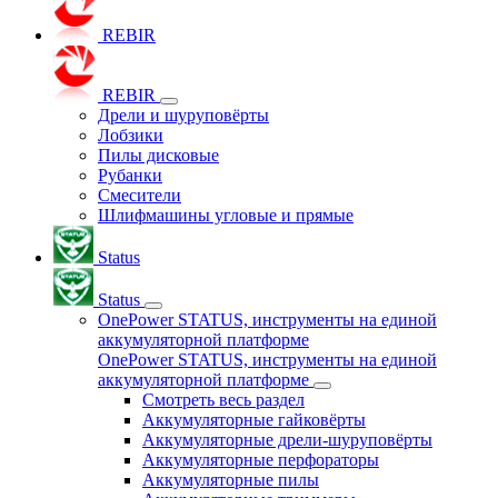
REBIR
REBIR
Дрели и шуруповёрты
Лобзики
Пилы дисковые
Рубанки
Смесители
Шлифмашины угловые и прямые
Status
Status
OnePower STATUS, инструменты на единой
аккумуляторной платформе
OnePower STATUS, инструменты на единой
аккумуляторной платформе
Смотреть весь раздел
Аккумуляторные гайковёрты
Аккумуляторные дрели-шуруповёрты
Аккумуляторные перфораторы
Аккумуляторные пилы