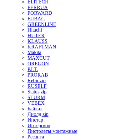
ELITECH
FERRUA
FORWARD
FUBAG
GREENLINE
Hitachi
HUTER
KLAUSS
KRAFTMAN
Makita
MAXCUT
OREGON
P.I.T.
PRORAB
Rebir zip
RUSELF
Status zip
STURM
VEBEX
Байкал
Диолд zip
Инстар
Интерскол
Пистолеты монтажные
Ресанта