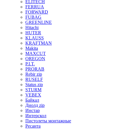
ELITECH
FERRUA
FORWARD
FUBAG
GREENLINE
Hitachi
HUTER
KLAUSS
KRAFTMAN
Makita
MAXCUT
OREGON
P.I.T.
PRORAB
Rebir zip
RUSELF
Status zip
STURM
VEBEX
Байкал
Диолд zip
Инстар
Интерскол
Пистолеты монтажные
Ресанта