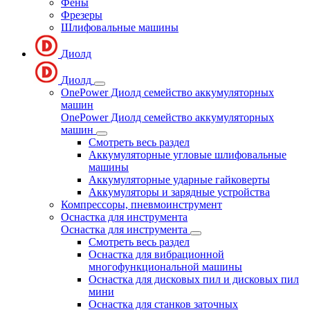
Фены
Фрезеры
Шлифовальные машины
Диолд
Диолд
OnePower Диолд семейство аккумуляторных
машин
OnePower Диолд семейство аккумуляторных
машин
Смотреть весь раздел
Аккумуляторные угловые шлифовальные
машины
Аккумуляторные ударные гайковерты
Аккумуляторы и зарядные устройства
Компрессоры, пневмоинструмент
Оснастка для инструмента
Оснастка для инструмента
Смотреть весь раздел
Оснастка для вибрационной
многофункциональной машины
Оснастка для дисковых пил и дисковых пил
мини
Оснастка для станков заточных