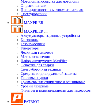
Мотопомпы,оснастка для мотопомп
Опрыскиватели
Принадлежности к мотокультиваторам
Снегоуборщики
MAXPILER
MAXPILER
Аккумуляторы, зарядные устройства
Бензопилы
Газонокосилки
Генераторы
Лески для триммера
Мачты освещения
Набор инструмента MaxPiler
Оснастка для сварки
Снегоуборочная техника
Средства индивидуальной защиты
Тепловые пушки
Триммеры электрические и бензиновые
Уровни лазерные
Фильтры и принадлежности для пылесосов
PATRIOT