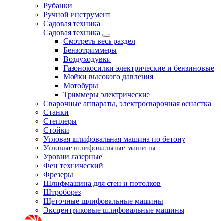
Рубанки
Ручной инструмент
Садовая техника
Садовая техника
Смотреть весь раздел
Бензотриммеры
Воздуходувки
Газонокосилки электрические и бензиновые
Мойки высокого давления
Мотобуры
Триммеры электрические
Сварочные аппараты, электросварочная оснастка
Станки
Степлеры
Стойки
Угловая шлифовальная машина по бетону
Угловые шлифовальные машины
Уровни лазерные
Фен технический
Фрезеры
Шлифмашина для стен и потолков
Штроборез
Щеточные шлифовальные машины
Эксцентриковые шлифовальные машины