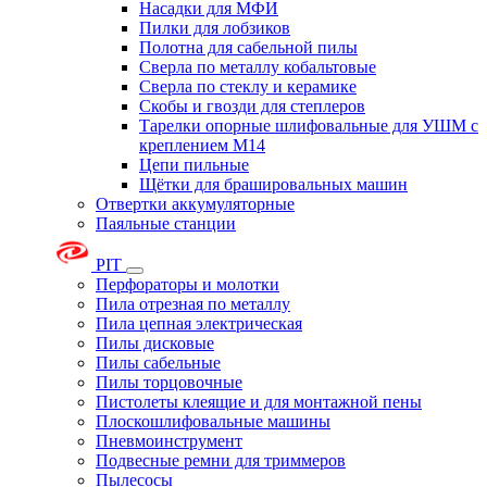
Насадки для МФИ
Пилки для лобзиков
Полотна для сабельной пилы
Сверла по металлу кобальтовые
Сверла по стеклу и керамике
Скобы и гвозди для степлеров
Тарелки опорные шлифовальные для УШМ с
креплением М14
Цепи пильные
Щётки для брашировальных машин
Отвертки аккумуляторные
Паяльные станции
PIT
Перфораторы и молотки
Пила отрезная по металлу
Пила цепная электрическая
Пилы дисковые
Пилы сабельные
Пилы торцовочные
Пистолеты клеящие и для монтажной пены
Плоскошлифовальные машины
Пневмоинструмент
Подвесные ремни для триммеров
Пылесосы