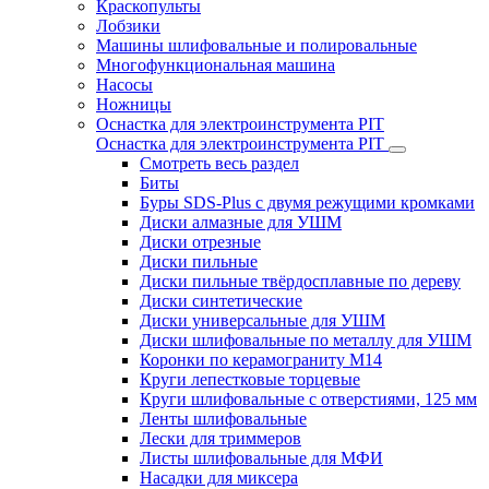
Краскопульты
Лобзики
Машины шлифовальные и полировальные
Многофункциональная машина
Насосы
Ножницы
Оснастка для электроинструмента PIT
Оснастка для электроинструмента PIT
Смотреть весь раздел
Биты
Буры SDS-Plus c двумя режущими кромками
Диски алмазные для УШМ
Диски отрезные
Диски пильные
Диски пильные твёрдосплавные по дереву
Диски синтетические
Диски универсальные для УШМ
Диски шлифовальные по металлу для УШМ
Коронки по керамограниту M14
Круги лепестковые торцевые
Круги шлифовальные с отверстиями, 125 мм
Ленты шлифовальные
Лески для триммеров
Листы шлифовальные для МФИ
Насадки для миксера