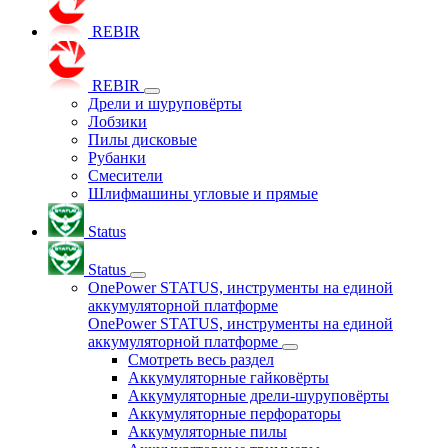
REBIR
REBIR
Дрели и шуруповёрты
Лобзики
Пилы дисковые
Рубанки
Смесители
Шлифмашины угловые и прямые
Status
Status
OnePower STATUS, инструменты на единой
аккумуляторной платформе
OnePower STATUS, инструменты на единой
аккумуляторной платформе
Смотреть весь раздел
Аккумуляторные гайковёрты
Аккумуляторные дрели-шуруповёрты
Аккумуляторные перфораторы
Аккумуляторные пилы