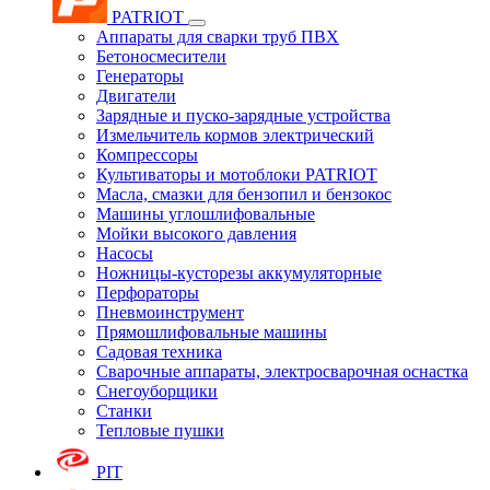
PATRIOT
Аппараты для сварки труб ПВХ
Бетоносмесители
Генераторы
Двигатели
Зарядные и пуско-зарядные устройства
Измельчитель кормов электрический
Компрессоры
Культиваторы и мотоблоки PATRIOT
Масла, смазки для бензопил и бензокос
Машины углошлифовальные
Мойки высокого давления
Насосы
Ножницы-кусторезы аккумуляторные
Перфораторы
Пневмоинструмент
Прямошлифовальные машины
Садовая техника
Сварочные аппараты, электросварочная оснастка
Снегоуборщики
Станки
Тепловые пушки
PIT