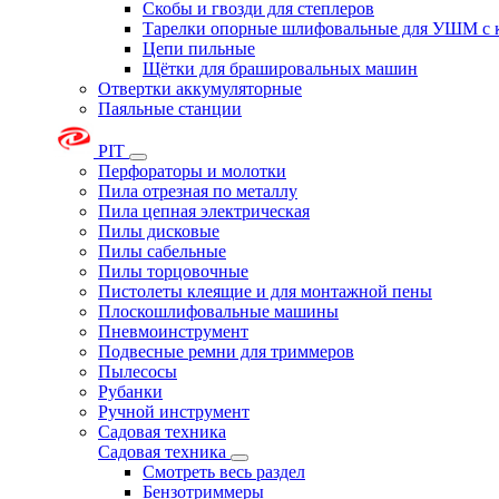
Скобы и гвозди для степлеров
Тарелки опорные шлифовальные для УШМ с 
Цепи пильные
Щётки для брашировальных машин
Отвертки аккумуляторные
Паяльные станции
PIT
Перфораторы и молотки
Пила отрезная по металлу
Пила цепная электрическая
Пилы дисковые
Пилы сабельные
Пилы торцовочные
Пистолеты клеящие и для монтажной пены
Плоскошлифовальные машины
Пневмоинструмент
Подвесные ремни для триммеров
Пылесосы
Рубанки
Ручной инструмент
Садовая техника
Садовая техника
Смотреть весь раздел
Бензотриммеры