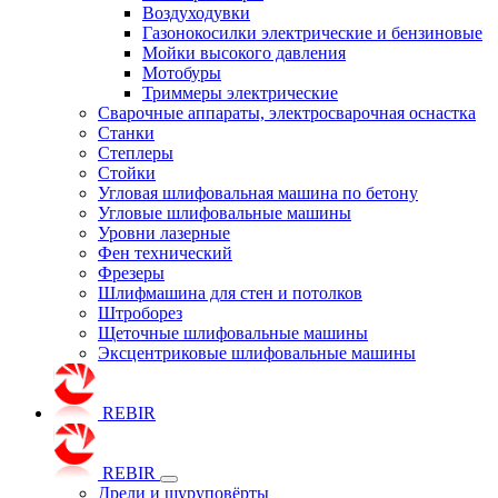
Воздуходувки
Газонокосилки электрические и бензиновые
Мойки высокого давления
Мотобуры
Триммеры электрические
Сварочные аппараты, электросварочная оснастка
Станки
Степлеры
Стойки
Угловая шлифовальная машина по бетону
Угловые шлифовальные машины
Уровни лазерные
Фен технический
Фрезеры
Шлифмашина для стен и потолков
Штроборез
Щеточные шлифовальные машины
Эксцентриковые шлифовальные машины
REBIR
REBIR
Дрели и шуруповёрты