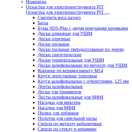
Ножницы
Оснастка для электроинструмента PIT
Оснастка для электроинструмента PIT
Смотреть весь раздел
Биты
Буры SDS-Plus c двумя режущими кромками
Диски алмазные для УШМ
Диски отрезные
Диски пильные
Диски пильные твёрдосплавные по дереву
Диски синтетические
Диски универсальные для УШМ
Диски шлифовальные по металлу для УШМ
Коронки по керамограниту M14
Круги лепестковые торцевые
Круги шлифовальные с отверстиями, 125 мм
Ленты шлифовальные
Лески для триммеров
Листы шлифовальные для МФИ
Насадки для миксера
Насадки для МФИ
Пилки для лобзиков
Полотна для сабельной пилы
Сверла по металлу кобальтовые
Сверла по стеклу и керамике