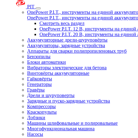
PIT
OnePower P.I.T., инструменты на единой аккумуля
OnePower P.I.T., инструменты на единой аккумуля
Смотреть весь раздел
OnePower P.I.T. 12 В, инструменты на едино
OnePower P.I.T. 20 В, инструменты на едино
Аккумуляторные дрели-шуруповёрты
Аккумуляторы, зарядные устройства
Аппараты для сварки полипропиленовых труб
Бензопилы
Блоки автоматики
Вибраторы электрические для бетона
Винтовёрты аккумуляторные
Гайковёрты
Генераторы
Гравёры
Дрели и шуруповерты
Зарядные и пуско-зарядные устройства
Компрессоры
Краскопульты
Лобзики
Машины шлифовальные и полировальные
Многофункциональная машина
Насосы