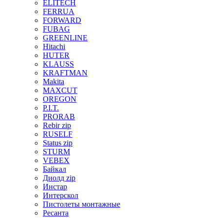
ELITECH
FERRUA
FORWARD
FUBAG
GREENLINE
Hitachi
HUTER
KLAUSS
KRAFTMAN
Makita
MAXCUT
OREGON
P.I.T.
PRORAB
Rebir zip
RUSELF
Status zip
STURM
VEBEX
Байкал
Диолд zip
Инстар
Интерскол
Пистолеты монтажные
Ресанта