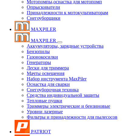
Мотопомпы,оснастка для мотопомп
Опрыскиватели
Принадлежности к мотокультиваторам
Снегоуборщики
MAXPILER
MAXPILER
Аккумуляторы, зарядные устройства
Бензопилы
Газонокосилки
Генераторы
Лески для триммера
Мачты освещения
Набор инструмента MaxPiler
Оснастка для сварки
Снегоуборочная техника
Средства индивидуальной защиты
Тепловые пушки
Триммеры электрические и бензиновые
Уровни лазерные
Фильтры и принадлежности для пылесосов
PATRIOT