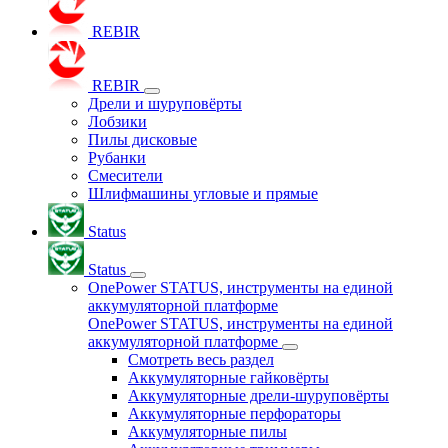
REBIR
REBIR
Дрели и шуруповёрты
Лобзики
Пилы дисковые
Рубанки
Смесители
Шлифмашины угловые и прямые
Status
Status
OnePower STATUS, инструменты на единой
аккумуляторной платформе
OnePower STATUS, инструменты на единой
аккумуляторной платформе
Смотреть весь раздел
Аккумуляторные гайковёрты
Аккумуляторные дрели-шуруповёрты
Аккумуляторные перфораторы
Аккумуляторные пилы