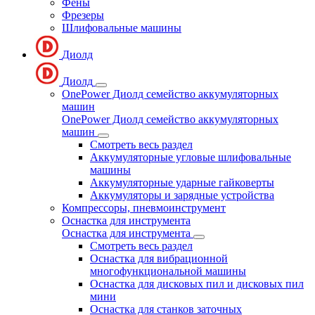
Фены
Фрезеры
Шлифовальные машины
Диолд
Диолд
OnePower Диолд семейство аккумуляторных
машин
OnePower Диолд семейство аккумуляторных
машин
Смотреть весь раздел
Аккумуляторные угловые шлифовальные
машины
Аккумуляторные ударные гайковерты
Аккумуляторы и зарядные устройства
Компрессоры, пневмоинструмент
Оснастка для инструмента
Оснастка для инструмента
Смотреть весь раздел
Оснастка для вибрационной
многофункциональной машины
Оснастка для дисковых пил и дисковых пил
мини
Оснастка для станков заточных