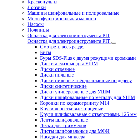
Краскопульты
Лобзики
Машины шлифовальные и полировальные
Многофункциональная машина
Насосы
Ножницы
Оснастка для электроинструмента PIT
Оснастка для электроинструмента PIT
Смотреть весь раздел
Биты
Буры SDS-Plus c двумя режущими кромками
Диски алмазные для УШМ
Диски отрезные
Диски пильные
Диски пильные твёрдосплавные по дереву
Диски синтетические
Диски универсальные для УШМ
Диски шлифовальные по металлу для УШМ
Коронки по керамограниту M14
Круги лепестковые торцевые
Круги шлифовальные с отверстиями, 125 мм
Ленты шлифовальные
Лески для триммеров
Листы шлифовальные для МФИ
Насадки для миксера