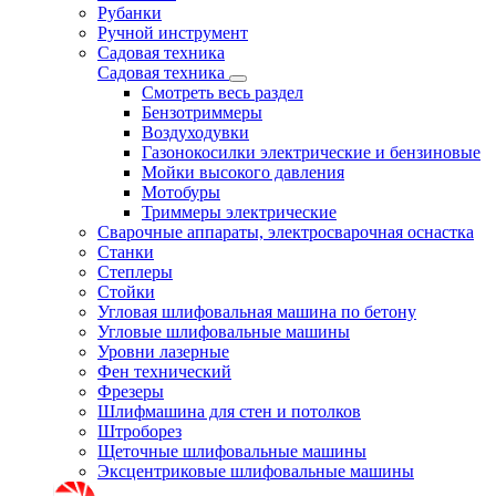
Рубанки
Ручной инструмент
Садовая техника
Садовая техника
Смотреть весь раздел
Бензотриммеры
Воздуходувки
Газонокосилки электрические и бензиновые
Мойки высокого давления
Мотобуры
Триммеры электрические
Сварочные аппараты, электросварочная оснастка
Станки
Степлеры
Стойки
Угловая шлифовальная машина по бетону
Угловые шлифовальные машины
Уровни лазерные
Фен технический
Фрезеры
Шлифмашина для стен и потолков
Штроборез
Щеточные шлифовальные машины
Эксцентриковые шлифовальные машины