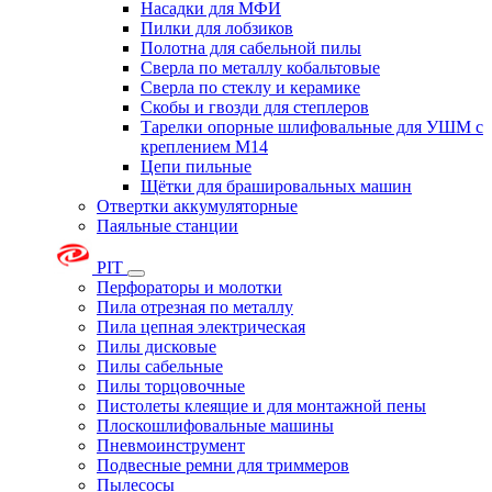
Насадки для МФИ
Пилки для лобзиков
Полотна для сабельной пилы
Сверла по металлу кобальтовые
Сверла по стеклу и керамике
Скобы и гвозди для степлеров
Тарелки опорные шлифовальные для УШМ с
креплением М14
Цепи пильные
Щётки для брашировальных машин
Отвертки аккумуляторные
Паяльные станции
PIT
Перфораторы и молотки
Пила отрезная по металлу
Пила цепная электрическая
Пилы дисковые
Пилы сабельные
Пилы торцовочные
Пистолеты клеящие и для монтажной пены
Плоскошлифовальные машины
Пневмоинструмент
Подвесные ремни для триммеров
Пылесосы