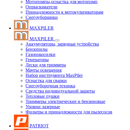
Мотопомпы,оснастка для мотопомп
Опрыскиватели
Принадлежности к мотокультиваторам
Снегоуборщики
MAXPILER
MAXPILER
Аккумуляторы, зарядные устройства
Бензопилы
Газонокосилки
Генераторы
Лески для триммера
Мачты освещения
Набор инструмента MaxPiler
Оснастка для сварки
Снегоуборочная техника
Средства индивидуальной защиты
Тепловые пушки
Триммеры электрические и бензиновые
Уровни лазерные
Фильтры и принадлежности для пылесосов
PATRIOT