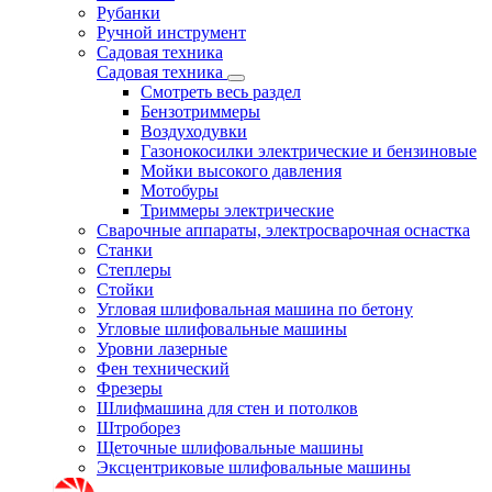
Рубанки
Ручной инструмент
Садовая техника
Садовая техника
Смотреть весь раздел
Бензотриммеры
Воздуходувки
Газонокосилки электрические и бензиновые
Мойки высокого давления
Мотобуры
Триммеры электрические
Сварочные аппараты, электросварочная оснастка
Станки
Степлеры
Стойки
Угловая шлифовальная машина по бетону
Угловые шлифовальные машины
Уровни лазерные
Фен технический
Фрезеры
Шлифмашина для стен и потолков
Штроборез
Щеточные шлифовальные машины
Эксцентриковые шлифовальные машины