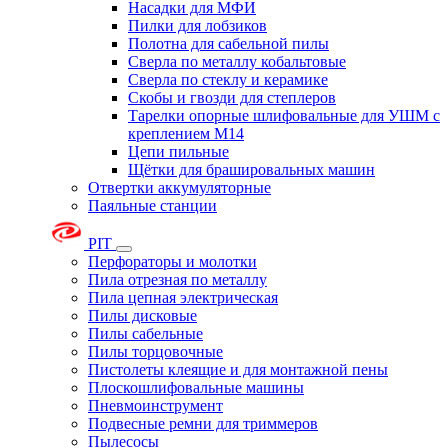
Насадки для МФИ
Пилки для лобзиков
Полотна для сабельной пилы
Сверла по металлу кобальтовые
Сверла по стеклу и керамике
Скобы и гвозди для степлеров
Тарелки опорные шлифовальные для УШМ с
креплением М14
Цепи пильные
Щётки для брашировальных машин
Отвертки аккумуляторные
Паяльные станции
PIT
Перфораторы и молотки
Пила отрезная по металлу
Пила цепная электрическая
Пилы дисковые
Пилы сабельные
Пилы торцовочные
Пистолеты клеящие и для монтажной пены
Плоскошлифовальные машины
Пневмоинструмент
Подвесные ремни для триммеров
Пылесосы