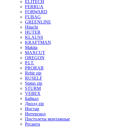
ELITECH
FERRUA
FORWARD
FUBAG
GREENLINE
Hitachi
HUTER
KLAUSS
KRAFTMAN
Makita
MAXCUT
OREGON
P.I.T.
PRORAB
Rebir zip
RUSELF
Status zip
STURM
VEBEX
Байкал
Диолд zip
Инстар
Интерскол
Пистолеты монтажные
Ресанта