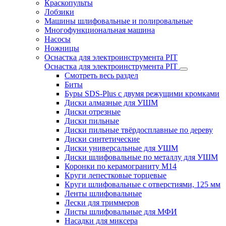
Краскопульты
Лобзики
Машины шлифовальные и полировальные
Многофункциональная машина
Насосы
Ножницы
Оснастка для электроинструмента PIT
Оснастка для электроинструмента PIT
Смотреть весь раздел
Биты
Буры SDS-Plus c двумя режущими кромками
Диски алмазные для УШМ
Диски отрезные
Диски пильные
Диски пильные твёрдосплавные по дереву
Диски синтетические
Диски универсальные для УШМ
Диски шлифовальные по металлу для УШМ
Коронки по керамограниту M14
Круги лепестковые торцевые
Круги шлифовальные с отверстиями, 125 мм
Ленты шлифовальные
Лески для триммеров
Листы шлифовальные для МФИ
Насадки для миксера