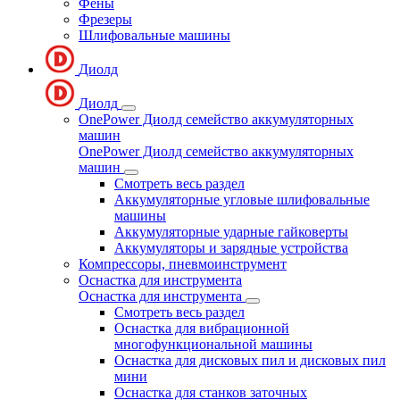
Фены
Фрезеры
Шлифовальные машины
Диолд
Диолд
OnePower Диолд семейство аккумуляторных
машин
OnePower Диолд семейство аккумуляторных
машин
Смотреть весь раздел
Аккумуляторные угловые шлифовальные
машины
Аккумуляторные ударные гайковерты
Аккумуляторы и зарядные устройства
Компрессоры, пневмоинструмент
Оснастка для инструмента
Оснастка для инструмента
Смотреть весь раздел
Оснастка для вибрационной
многофункциональной машины
Оснастка для дисковых пил и дисковых пил
мини
Оснастка для станков заточных