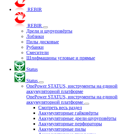
REBIR
REBIR
Дрели и шуруповёрты
Лобзики
Пилы дисковые
Рубанки
Смесители
Шлифмашины угловые и прямые
Status
Status
OnePower STATUS, инструменты на единой
аккумуляторной платформе
OnePower STATUS, инструменты на единой
аккумуляторной платформе
Смотреть весь раздел
Аккумуляторные гайковёрты
Аккумуляторные дрели-шуруповёрты
Аккумуляторные перфораторы
Аккумуляторные пилы