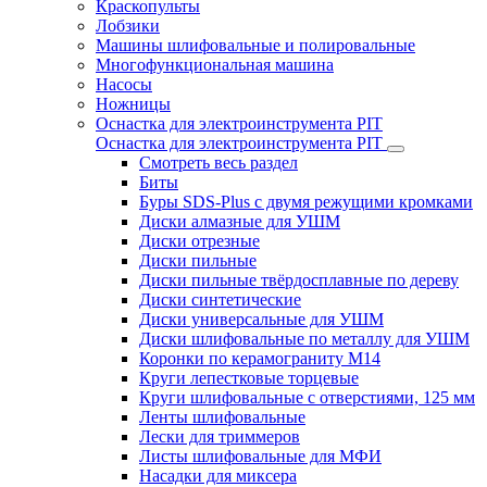
Краскопульты
Лобзики
Машины шлифовальные и полировальные
Многофункциональная машина
Насосы
Ножницы
Оснастка для электроинструмента PIT
Оснастка для электроинструмента PIT
Смотреть весь раздел
Биты
Буры SDS-Plus c двумя режущими кромками
Диски алмазные для УШМ
Диски отрезные
Диски пильные
Диски пильные твёрдосплавные по дереву
Диски синтетические
Диски универсальные для УШМ
Диски шлифовальные по металлу для УШМ
Коронки по керамограниту M14
Круги лепестковые торцевые
Круги шлифовальные с отверстиями, 125 мм
Ленты шлифовальные
Лески для триммеров
Листы шлифовальные для МФИ
Насадки для миксера