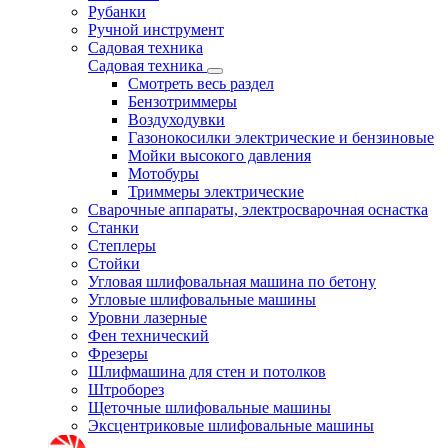
Рубанки
Ручной инструмент
Садовая техника
Садовая техника
Смотреть весь раздел
Бензотриммеры
Воздуходувки
Газонокосилки электрические и бензиновые
Мойки высокого давления
Мотобуры
Триммеры электрические
Сварочные аппараты, электросварочная оснастка
Станки
Степлеры
Стойки
Угловая шлифовальная машина по бетону
Угловые шлифовальные машины
Уровни лазерные
Фен технический
Фрезеры
Шлифмашина для стен и потолков
Штроборез
Щеточные шлифовальные машины
Эксцентриковые шлифовальные машины