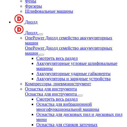
Фены
Фрезеры
Шлифовальные машины
Диолд
Диолд
OnePower Диолд семейство аккумуляторных
машин
OnePower Диолд семейство аккумуляторных
машин
Смотреть весь раздел
Аккумуляторные угловые шлифовальные
машины
Аккумуляторные ударные гайковерты
Аккумуляторы и зарядные устройства
Компрессоры, пневмоинструмент
Оснастка для инструмента
Оснастка для инструмента
Смотреть весь раздел
Оснастка для вибрационной
многофункциональной машины
Оснастка для дисковых пил и дисковых пил
мини
Оснастка для станков заточных