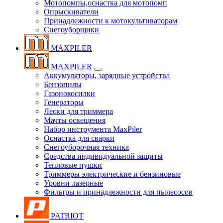
Мотопомпы,оснастка для мотопомп
Опрыскиватели
Принадлежности к мотокультиваторам
Снегоуборщики
MAXPILER
MAXPILER
Аккумуляторы, зарядные устройства
Бензопилы
Газонокосилки
Генераторы
Лески для триммера
Мачты освещения
Набор инструмента MaxPiler
Оснастка для сварки
Снегоуборочная техника
Средства индивидуальной защиты
Тепловые пушки
Триммеры электрические и бензиновые
Уровни лазерные
Фильтры и принадлежности для пылесосов
PATRIOT