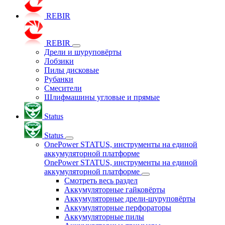
REBIR
REBIR
Дрели и шуруповёрты
Лобзики
Пилы дисковые
Рубанки
Смесители
Шлифмашины угловые и прямые
Status
Status
OnePower STATUS, инструменты на единой
аккумуляторной платформе
OnePower STATUS, инструменты на единой
аккумуляторной платформе
Смотреть весь раздел
Аккумуляторные гайковёрты
Аккумуляторные дрели-шуруповёрты
Аккумуляторные перфораторы
Аккумуляторные пилы