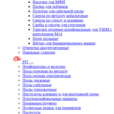
Насадки для МФИ
Пилки для лобзиков
Полотна для сабельной пилы
Сверла по металлу кобальтовые
Сверла по стеклу и керамике
Скобы и гвозди для степлеров
Тарелки опорные шлифовальные для УШМ с
креплением М14
Цепи пильные
Щётки для брашировальных машин
Отвертки аккумуляторные
Паяльные станции
PIT
Перфораторы и молотки
Пила отрезная по металлу
Пила цепная электрическая
Пилы дисковые
Пилы сабельные
Пилы торцовочные
Пистолеты клеящие и для монтажной пены
Плоскошлифовальные машины
Пневмоинструмент
Подвесные ремни для триммеров
Пылесосы