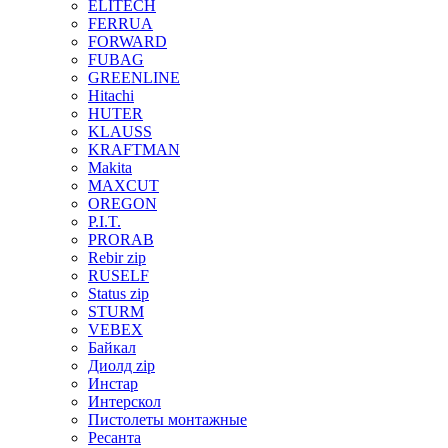
ELITECH
FERRUA
FORWARD
FUBAG
GREENLINE
Hitachi
HUTER
KLAUSS
KRAFTMAN
Makita
MAXCUT
OREGON
P.I.T.
PRORAB
Rebir zip
RUSELF
Status zip
STURM
VEBEX
Байкал
Диолд zip
Инстар
Интерскол
Пистолеты монтажные
Ресанта