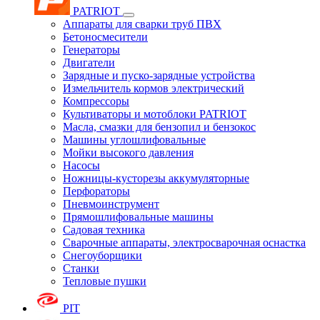
PATRIOT
Аппараты для сварки труб ПВХ
Бетоносмесители
Генераторы
Двигатели
Зарядные и пуско-зарядные устройства
Измельчитель кормов электрический
Компрессоры
Культиваторы и мотоблоки PATRIOT
Масла, смазки для бензопил и бензокос
Машины углошлифовальные
Мойки высокого давления
Насосы
Ножницы-кусторезы аккумуляторные
Перфораторы
Пневмоинструмент
Прямошлифовальные машины
Садовая техника
Сварочные аппараты, электросварочная оснастка
Снегоуборщики
Станки
Тепловые пушки
PIT