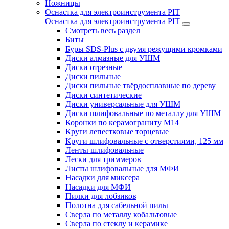
Ножницы
Оснастка для электроинструмента PIT
Оснастка для электроинструмента PIT
Смотреть весь раздел
Биты
Буры SDS-Plus c двумя режущими кромками
Диски алмазные для УШМ
Диски отрезные
Диски пильные
Диски пильные твёрдосплавные по дереву
Диски синтетические
Диски универсальные для УШМ
Диски шлифовальные по металлу для УШМ
Коронки по керамограниту M14
Круги лепестковые торцевые
Круги шлифовальные с отверстиями, 125 мм
Ленты шлифовальные
Лески для триммеров
Листы шлифовальные для МФИ
Насадки для миксера
Насадки для МФИ
Пилки для лобзиков
Полотна для сабельной пилы
Сверла по металлу кобальтовые
Сверла по стеклу и керамике