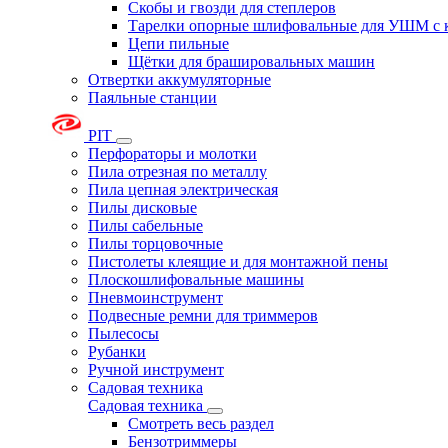
Скобы и гвозди для степлеров
Тарелки опорные шлифовальные для УШМ с 
Цепи пильные
Щётки для брашировальных машин
Отвертки аккумуляторные
Паяльные станции
PIT
Перфораторы и молотки
Пила отрезная по металлу
Пила цепная электрическая
Пилы дисковые
Пилы сабельные
Пилы торцовочные
Пистолеты клеящие и для монтажной пены
Плоскошлифовальные машины
Пневмоинструмент
Подвесные ремни для триммеров
Пылесосы
Рубанки
Ручной инструмент
Садовая техника
Садовая техника
Смотреть весь раздел
Бензотриммеры