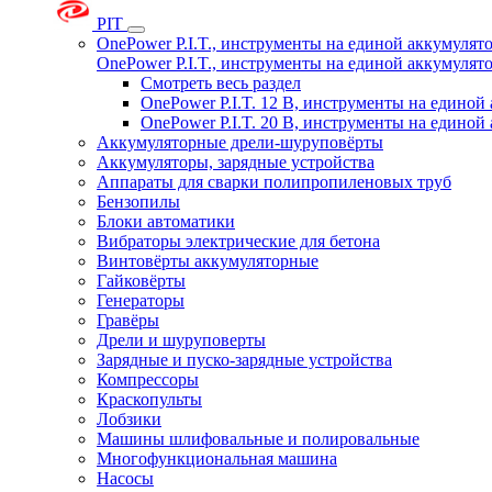
PIT
OnePower P.I.T., инструменты на единой аккумуля
OnePower P.I.T., инструменты на единой аккумуля
Смотреть весь раздел
OnePower P.I.T. 12 В, инструменты на едино
OnePower P.I.T. 20 В, инструменты на едино
Аккумуляторные дрели-шуруповёрты
Аккумуляторы, зарядные устройства
Аппараты для сварки полипропиленовых труб
Бензопилы
Блоки автоматики
Вибраторы электрические для бетона
Винтовёрты аккумуляторные
Гайковёрты
Генераторы
Гравёры
Дрели и шуруповерты
Зарядные и пуско-зарядные устройства
Компрессоры
Краскопульты
Лобзики
Машины шлифовальные и полировальные
Многофункциональная машина
Насосы