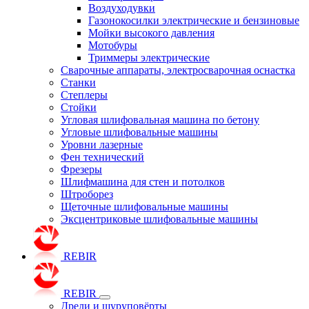
Воздуходувки
Газонокосилки электрические и бензиновые
Мойки высокого давления
Мотобуры
Триммеры электрические
Сварочные аппараты, электросварочная оснастка
Станки
Степлеры
Стойки
Угловая шлифовальная машина по бетону
Угловые шлифовальные машины
Уровни лазерные
Фен технический
Фрезеры
Шлифмашина для стен и потолков
Штроборез
Щеточные шлифовальные машины
Эксцентриковые шлифовальные машины
REBIR
REBIR
Дрели и шуруповёрты