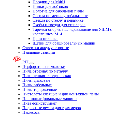
Насадки для МФИ
Пилки для лобзиков
Полотна для сабельной пилы
Сверла по металлу кобальтовые
Сверла по стеклу и керамике
Скобы и гвозди для степлеров
Тарелки опорные шлифовальные для УШМ с
креплением М14
Цепи пильные
Щётки для брашировальных машин
Отвертки аккумуляторные
Паяльные станции
PIT
Перфораторы и молотки
Пила отрезная по металлу
Пила цепная электрическая
Пилы дисковые
Пилы сабельные
Пилы торцовочные
Пистолеты клеящие и для монтажной пены
Плоскошлифовальные машины
Пневмоинструмент
Подвесные ремни для триммеров
Пылесосы