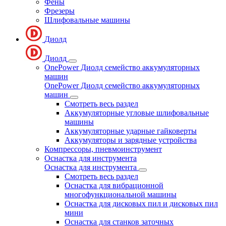
Фены
Фрезеры
Шлифовальные машины
Диолд
Диолд
OnePower Диолд семейство аккумуляторных
машин
OnePower Диолд семейство аккумуляторных
машин
Смотреть весь раздел
Аккумуляторные угловые шлифовальные
машины
Аккумуляторные ударные гайковерты
Аккумуляторы и зарядные устройства
Компрессоры, пневмоинструмент
Оснастка для инструмента
Оснастка для инструмента
Смотреть весь раздел
Оснастка для вибрационной
многофункциональной машины
Оснастка для дисковых пил и дисковых пил
мини
Оснастка для станков заточных