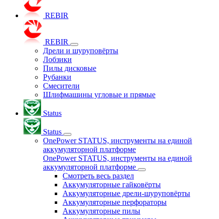
REBIR
REBIR
Дрели и шуруповёрты
Лобзики
Пилы дисковые
Рубанки
Смесители
Шлифмашины угловые и прямые
Status
Status
OnePower STATUS, инструменты на единой
аккумуляторной платформе
OnePower STATUS, инструменты на единой
аккумуляторной платформе
Смотреть весь раздел
Аккумуляторные гайковёрты
Аккумуляторные дрели-шуруповёрты
Аккумуляторные перфораторы
Аккумуляторные пилы