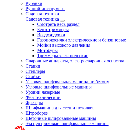
Рубанки
Ручной инструмент
Садовая техника
Садовая техника
Смотреть весь раздел
Бензотриммеры
Воздуходувки
Газонокосилки электрические и бензиновые
Мойки высокого давления
Мотобуры
Триммеры электрические
Сварочные аппараты, электросварочная оснастка
Станки
Степлеры
Стойки
Угловая шлифовальная машина по бетону
Угловые шлифовальные машины
Уровни лазерные
Фен технический
Фрезеры
Шлифмашина для стен и потолков
Штроборез
Щеточные шлифовальные машины
Эксцентриковые шлифовальные машины