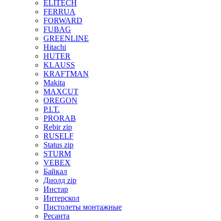
ELITECH
FERRUA
FORWARD
FUBAG
GREENLINE
Hitachi
HUTER
KLAUSS
KRAFTMAN
Makita
MAXCUT
OREGON
P.I.T.
PRORAB
Rebir zip
RUSELF
Status zip
STURM
VEBEX
Байкал
Диолд zip
Инстар
Интерскол
Пистолеты монтажные
Ресанта