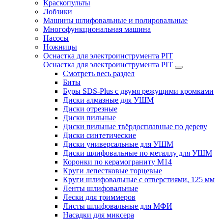
Краскопульты
Лобзики
Машины шлифовальные и полировальные
Многофункциональная машина
Насосы
Ножницы
Оснастка для электроинструмента PIT
Оснастка для электроинструмента PIT
Смотреть весь раздел
Биты
Буры SDS-Plus c двумя режущими кромками
Диски алмазные для УШМ
Диски отрезные
Диски пильные
Диски пильные твёрдосплавные по дереву
Диски синтетические
Диски универсальные для УШМ
Диски шлифовальные по металлу для УШМ
Коронки по керамограниту M14
Круги лепестковые торцевые
Круги шлифовальные с отверстиями, 125 мм
Ленты шлифовальные
Лески для триммеров
Листы шлифовальные для МФИ
Насадки для миксера