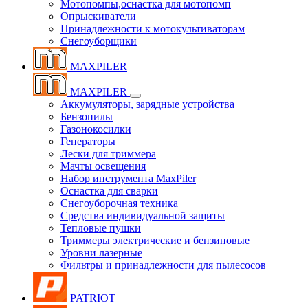
Мотопомпы,оснастка для мотопомп
Опрыскиватели
Принадлежности к мотокультиваторам
Снегоуборщики
MAXPILER
MAXPILER
Аккумуляторы, зарядные устройства
Бензопилы
Газонокосилки
Генераторы
Лески для триммера
Мачты освещения
Набор инструмента MaxPiler
Оснастка для сварки
Снегоуборочная техника
Средства индивидуальной защиты
Тепловые пушки
Триммеры электрические и бензиновые
Уровни лазерные
Фильтры и принадлежности для пылесосов
PATRIOT