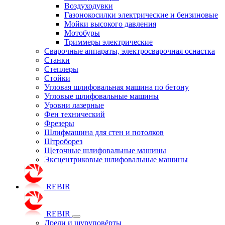
Воздуходувки
Газонокосилки электрические и бензиновые
Мойки высокого давления
Мотобуры
Триммеры электрические
Сварочные аппараты, электросварочная оснастка
Станки
Степлеры
Стойки
Угловая шлифовальная машина по бетону
Угловые шлифовальные машины
Уровни лазерные
Фен технический
Фрезеры
Шлифмашина для стен и потолков
Штроборез
Щеточные шлифовальные машины
Эксцентриковые шлифовальные машины
REBIR
REBIR
Дрели и шуруповёрты