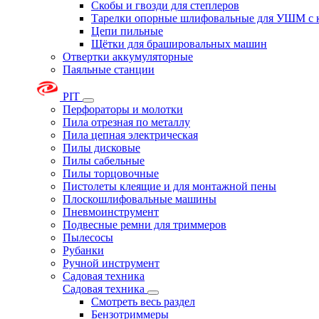
Скобы и гвозди для степлеров
Тарелки опорные шлифовальные для УШМ с 
Цепи пильные
Щётки для брашировальных машин
Отвертки аккумуляторные
Паяльные станции
PIT
Перфораторы и молотки
Пила отрезная по металлу
Пила цепная электрическая
Пилы дисковые
Пилы сабельные
Пилы торцовочные
Пистолеты клеящие и для монтажной пены
Плоскошлифовальные машины
Пневмоинструмент
Подвесные ремни для триммеров
Пылесосы
Рубанки
Ручной инструмент
Садовая техника
Садовая техника
Смотреть весь раздел
Бензотриммеры