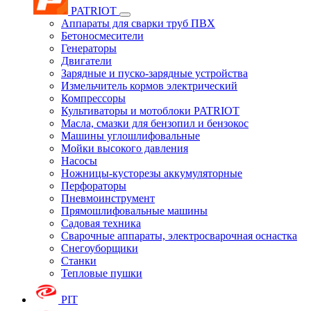
PATRIOT
Аппараты для сварки труб ПВХ
Бетоносмесители
Генераторы
Двигатели
Зарядные и пуско-зарядные устройства
Измельчитель кормов электрический
Компрессоры
Культиваторы и мотоблоки PATRIOT
Масла, смазки для бензопил и бензокос
Машины углошлифовальные
Мойки высокого давления
Насосы
Ножницы-кусторезы аккумуляторные
Перфораторы
Пневмоинструмент
Прямошлифовальные машины
Садовая техника
Сварочные аппараты, электросварочная оснастка
Снегоуборщики
Станки
Тепловые пушки
PIT