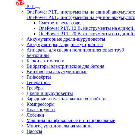
PIT
OnePower P.I.T., инструменты на единой аккумуля
OnePower P.I.T., инструменты на единой аккумуля
Смотреть весь раздел
OnePower P.I.T. 12 В, инструменты на едино
OnePower P.I.T. 20 В, инструменты на едино
Аккумуляторные дрели-шуруповёрты
Аккумуляторы, зарядные устройства
Аппараты для сварки полипропиленовых труб
Бензопилы
Блоки автоматики
Вибраторы электрические для бетона
Винтовёрты аккумуляторные
Гайковёрты
Генераторы
Гравёры
Дрели и шуруповерты
Зарядные и пуско-зарядные устройства
Компрессоры
Краскопульты
Лобзики
Машины шлифовальные и полировальные
Многофункциональная машина
Насосы