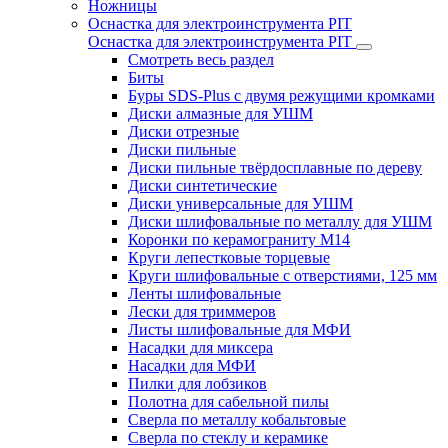
Ножницы
Оснастка для электроинструмента PIT
Оснастка для электроинструмента PIT
Смотреть весь раздел
Биты
Буры SDS-Plus c двумя режущими кромками
Диски алмазные для УШМ
Диски отрезные
Диски пильные
Диски пильные твёрдосплавные по дереву
Диски синтетические
Диски универсальные для УШМ
Диски шлифовальные по металлу для УШМ
Коронки по керамограниту M14
Круги лепестковые торцевые
Круги шлифовальные с отверстиями, 125 мм
Ленты шлифовальные
Лески для триммеров
Листы шлифовальные для МФИ
Насадки для миксера
Насадки для МФИ
Пилки для лобзиков
Полотна для сабельной пилы
Сверла по металлу кобальтовые
Сверла по стеклу и керамике