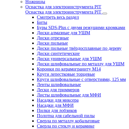
Ножницы
Оснастка для электроинструмента PIT
Оснастка для электроинструмента PIT
Смотреть весь раздел
Биты
Буры SDS-Plus c двумя режущими кромками
Диски алмазные для УШМ
Диски отрезные
Диски пильные
Диски пильные твёрдосплавные по дереву
Диски синтетические
Диски универсальные для УШМ
Диски шлифовальные по металлу для УШМ
Коронки по керамограниту M14
Круги лепестковые торцевые
Круги шлифовальные с отверстиями, 125 мм
Ленты шлифовальные
Лески для триммеров
Листы шлифовальные для МФИ
Насадки для миксера
Насадки для МФИ
Пилки для лобзиков
Полотна для сабельной пилы
Сверла по металлу кобальтовые
Сверла по стеклу и керамике