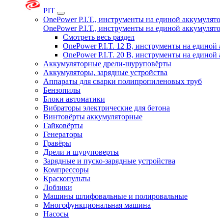
PIT
OnePower P.I.T., инструменты на единой аккумуля
OnePower P.I.T., инструменты на единой аккумуля
Смотреть весь раздел
OnePower P.I.T. 12 В, инструменты на едино
OnePower P.I.T. 20 В, инструменты на едино
Аккумуляторные дрели-шуруповёрты
Аккумуляторы, зарядные устройства
Аппараты для сварки полипропиленовых труб
Бензопилы
Блоки автоматики
Вибраторы электрические для бетона
Винтовёрты аккумуляторные
Гайковёрты
Генераторы
Гравёры
Дрели и шуруповерты
Зарядные и пуско-зарядные устройства
Компрессоры
Краскопульты
Лобзики
Машины шлифовальные и полировальные
Многофункциональная машина
Насосы