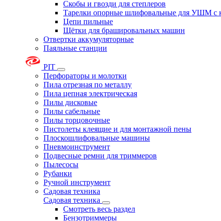
Скобы и гвозди для степлеров
Тарелки опорные шлифовальные для УШМ с 
Цепи пильные
Щётки для брашировальных машин
Отвертки аккумуляторные
Паяльные станции
PIT
Перфораторы и молотки
Пила отрезная по металлу
Пила цепная электрическая
Пилы дисковые
Пилы сабельные
Пилы торцовочные
Пистолеты клеящие и для монтажной пены
Плоскошлифовальные машины
Пневмоинструмент
Подвесные ремни для триммеров
Пылесосы
Рубанки
Ручной инструмент
Садовая техника
Садовая техника
Смотреть весь раздел
Бензотриммеры