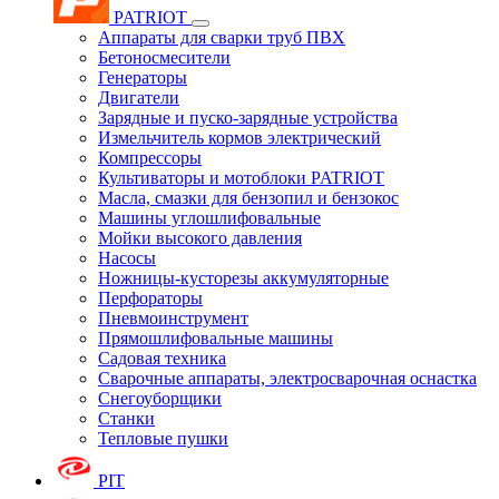
PATRIOT
Аппараты для сварки труб ПВХ
Бетоносмесители
Генераторы
Двигатели
Зарядные и пуско-зарядные устройства
Измельчитель кормов электрический
Компрессоры
Культиваторы и мотоблоки PATRIOT
Масла, смазки для бензопил и бензокос
Машины углошлифовальные
Мойки высокого давления
Насосы
Ножницы-кусторезы аккумуляторные
Перфораторы
Пневмоинструмент
Прямошлифовальные машины
Садовая техника
Сварочные аппараты, электросварочная оснастка
Снегоуборщики
Станки
Тепловые пушки
PIT