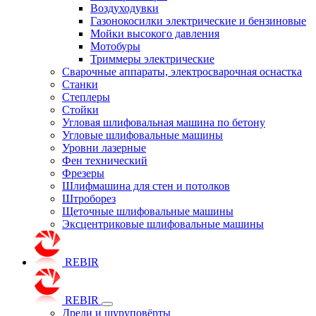
Воздуходувки
Газонокосилки электрические и бензиновые
Мойки высокого давления
Мотобуры
Триммеры электрические
Сварочные аппараты, электросварочная оснастка
Станки
Степлеры
Стойки
Угловая шлифовальная машина по бетону
Угловые шлифовальные машины
Уровни лазерные
Фен технический
Фрезеры
Шлифмашина для стен и потолков
Штроборез
Щеточные шлифовальные машины
Эксцентриковые шлифовальные машины
REBIR
REBIR
Дрели и шуруповёрты