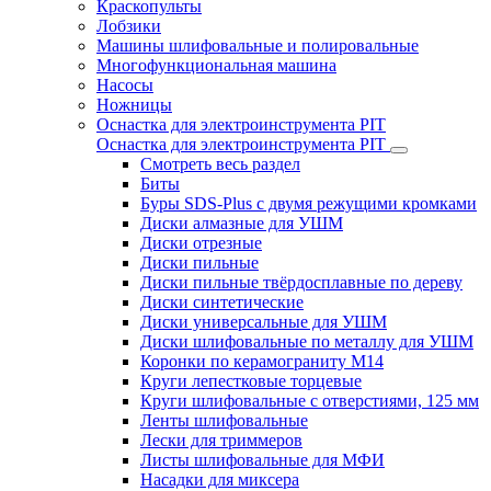
Краскопульты
Лобзики
Машины шлифовальные и полировальные
Многофункциональная машина
Насосы
Ножницы
Оснастка для электроинструмента PIT
Оснастка для электроинструмента PIT
Смотреть весь раздел
Биты
Буры SDS-Plus c двумя режущими кромками
Диски алмазные для УШМ
Диски отрезные
Диски пильные
Диски пильные твёрдосплавные по дереву
Диски синтетические
Диски универсальные для УШМ
Диски шлифовальные по металлу для УШМ
Коронки по керамограниту M14
Круги лепестковые торцевые
Круги шлифовальные с отверстиями, 125 мм
Ленты шлифовальные
Лески для триммеров
Листы шлифовальные для МФИ
Насадки для миксера