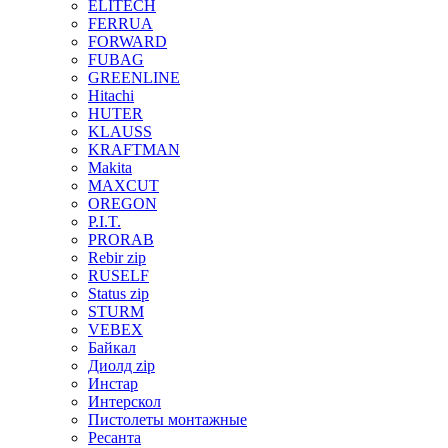
ELITECH
FERRUA
FORWARD
FUBAG
GREENLINE
Hitachi
HUTER
KLAUSS
KRAFTMAN
Makita
MAXCUT
OREGON
P.I.T.
PRORAB
Rebir zip
RUSELF
Status zip
STURM
VEBEX
Байкал
Диолд zip
Инстар
Интерскол
Пистолеты монтажные
Ресанта