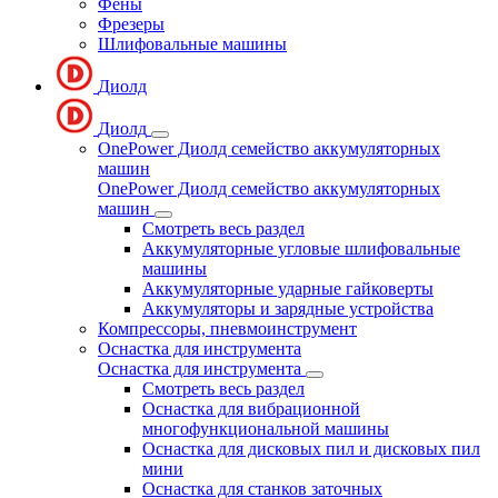
Фены
Фрезеры
Шлифовальные машины
Диолд
Диолд
OnePower Диолд семейство аккумуляторных
машин
OnePower Диолд семейство аккумуляторных
машин
Смотреть весь раздел
Аккумуляторные угловые шлифовальные
машины
Аккумуляторные ударные гайковерты
Аккумуляторы и зарядные устройства
Компрессоры, пневмоинструмент
Оснастка для инструмента
Оснастка для инструмента
Смотреть весь раздел
Оснастка для вибрационной
многофункциональной машины
Оснастка для дисковых пил и дисковых пил
мини
Оснастка для станков заточных