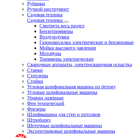
Рубанки
Ручной инструмент
Садовая техника
Садовая техника
Смотреть весь раздел
Бензотриммеры
Воздуходувки
Газонокосилки электрические и бензиновые
Мойки высокого давления
Мотобуры
Триммеры электрические
Сварочные аппараты, электросварочная оснастка
Станки
Степлеры
Стойки
Угловая шлифовальная машина по бетону
Угловые шлифовальные машины
Уровни лазерные
Фен технический
Фрезеры
Шлифмашина для стен и потолков
Штроборез
Щеточные шлифовальные машины
Эксцентриковые шлифовальные машины