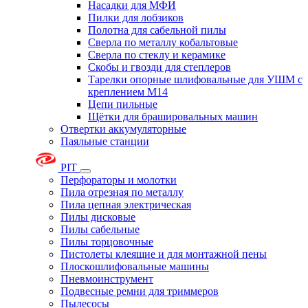
Насадки для МФИ
Пилки для лобзиков
Полотна для сабельной пилы
Сверла по металлу кобальтовые
Сверла по стеклу и керамике
Скобы и гвозди для степлеров
Тарелки опорные шлифовальные для УШМ с
креплением М14
Цепи пильные
Щётки для брашировальных машин
Отвертки аккумуляторные
Паяльные станции
PIT
Перфораторы и молотки
Пила отрезная по металлу
Пила цепная электрическая
Пилы дисковые
Пилы сабельные
Пилы торцовочные
Пистолеты клеящие и для монтажной пены
Плоскошлифовальные машины
Пневмоинструмент
Подвесные ремни для триммеров
Пылесосы