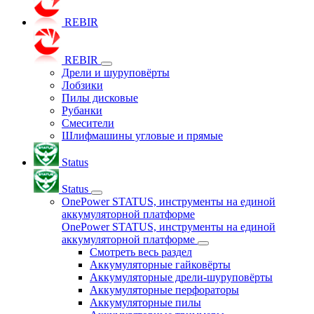
REBIR
REBIR
Дрели и шуруповёрты
Лобзики
Пилы дисковые
Рубанки
Смесители
Шлифмашины угловые и прямые
Status
Status
OnePower STATUS, инструменты на единой
аккумуляторной платформе
OnePower STATUS, инструменты на единой
аккумуляторной платформе
Смотреть весь раздел
Аккумуляторные гайковёрты
Аккумуляторные дрели-шуруповёрты
Аккумуляторные перфораторы
Аккумуляторные пилы