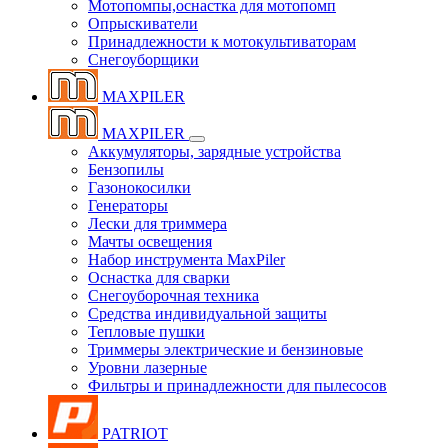
Мотопомпы,оснастка для мотопомп
Опрыскиватели
Принадлежности к мотокультиваторам
Снегоуборщики
MAXPILER
MAXPILER
Аккумуляторы, зарядные устройства
Бензопилы
Газонокосилки
Генераторы
Лески для триммера
Мачты освещения
Набор инструмента MaxPiler
Оснастка для сварки
Снегоуборочная техника
Средства индивидуальной защиты
Тепловые пушки
Триммеры электрические и бензиновые
Уровни лазерные
Фильтры и принадлежности для пылесосов
PATRIOT