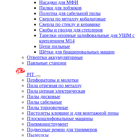
Насадки для МФИ
Пилки для лобзиков
Полотна для сабельной пилы
Сверла по металлу кобальтовые
Сверла по стеклу и керамике
Скобы и гвозди для степлеров
Тарелки опорные шлифовальные для УШМ с
креплением М14
Цепи пильные
Щётки для брашировальных машин
Отвертки аккумуляторные
Паяльные станции
PIT
Перфораторы и молотки
Пила отрезная по металлу
Пила цепная электрическая
Пилы дисковые
Пилы сабельные
Пилы торцовочные
Пистолеты клеящие и для монтажной пены
Плоскошлифовальные машины
Пневмоинструмент
Подвесные ремни для триммеров
Пылесосы