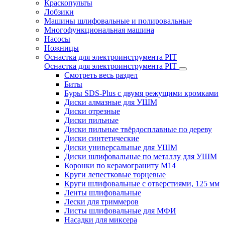
Краскопульты
Лобзики
Машины шлифовальные и полировальные
Многофункциональная машина
Насосы
Ножницы
Оснастка для электроинструмента PIT
Оснастка для электроинструмента PIT
Смотреть весь раздел
Биты
Буры SDS-Plus c двумя режущими кромками
Диски алмазные для УШМ
Диски отрезные
Диски пильные
Диски пильные твёрдосплавные по дереву
Диски синтетические
Диски универсальные для УШМ
Диски шлифовальные по металлу для УШМ
Коронки по керамограниту M14
Круги лепестковые торцевые
Круги шлифовальные с отверстиями, 125 мм
Ленты шлифовальные
Лески для триммеров
Листы шлифовальные для МФИ
Насадки для миксера