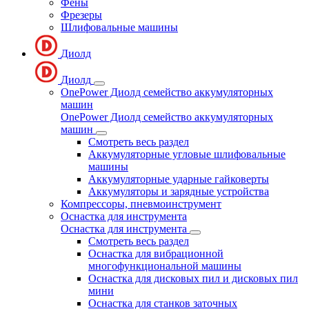
Фены
Фрезеры
Шлифовальные машины
Диолд
Диолд
OnePower Диолд семейство аккумуляторных
машин
OnePower Диолд семейство аккумуляторных
машин
Смотреть весь раздел
Аккумуляторные угловые шлифовальные
машины
Аккумуляторные ударные гайковерты
Аккумуляторы и зарядные устройства
Компрессоры, пневмоинструмент
Оснастка для инструмента
Оснастка для инструмента
Смотреть весь раздел
Оснастка для вибрационной
многофункциональной машины
Оснастка для дисковых пил и дисковых пил
мини
Оснастка для станков заточных