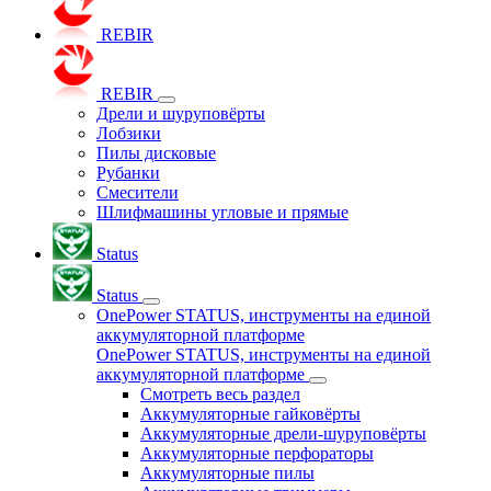
REBIR
REBIR
Дрели и шуруповёрты
Лобзики
Пилы дисковые
Рубанки
Смесители
Шлифмашины угловые и прямые
Status
Status
OnePower STATUS, инструменты на единой
аккумуляторной платформе
OnePower STATUS, инструменты на единой
аккумуляторной платформе
Смотреть весь раздел
Аккумуляторные гайковёрты
Аккумуляторные дрели-шуруповёрты
Аккумуляторные перфораторы
Аккумуляторные пилы