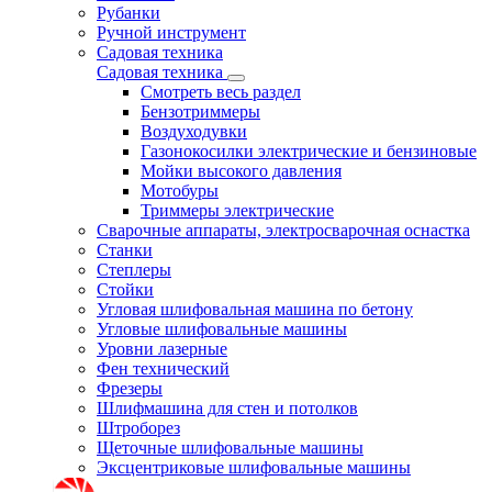
Рубанки
Ручной инструмент
Садовая техника
Садовая техника
Смотреть весь раздел
Бензотриммеры
Воздуходувки
Газонокосилки электрические и бензиновые
Мойки высокого давления
Мотобуры
Триммеры электрические
Сварочные аппараты, электросварочная оснастка
Станки
Степлеры
Стойки
Угловая шлифовальная машина по бетону
Угловые шлифовальные машины
Уровни лазерные
Фен технический
Фрезеры
Шлифмашина для стен и потолков
Штроборез
Щеточные шлифовальные машины
Эксцентриковые шлифовальные машины