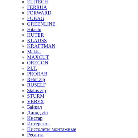
ELITECH
FERRUA
FORWARD
FUBAG
GREENLINE
Hitachi
HUTER
KLAUSS
KRAFTMAN
Makita
MAXCUT
OREGON
P.I.T.
PRORAB
Rebir zip
RUSELF
Status zip
STURM
VEBEX
Байкал
Диолд zip
Инстар
Интерскол
Пистолеты монтажные
Ресанта