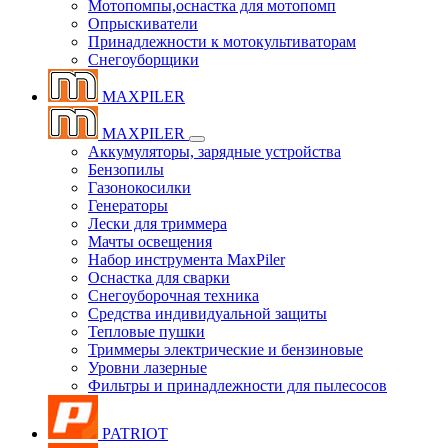
Мотопомпы,оснастка для мотопомп
Опрыскиватели
Принадлежности к мотокультиваторам
Снегоуборщики
MAXPILER
MAXPILER
Аккумуляторы, зарядные устройства
Бензопилы
Газонокосилки
Генераторы
Лески для триммера
Мачты освещения
Набор инструмента MaxPiler
Оснастка для сварки
Снегоуборочная техника
Средства индивидуальной защиты
Тепловые пушки
Триммеры электрические и бензиновые
Уровни лазерные
Фильтры и принадлежности для пылесосов
PATRIOT