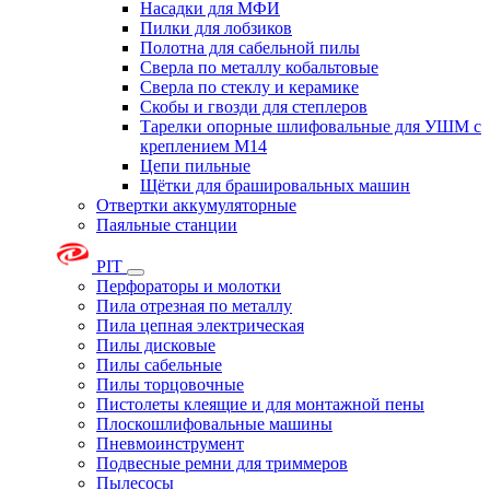
Насадки для МФИ
Пилки для лобзиков
Полотна для сабельной пилы
Сверла по металлу кобальтовые
Сверла по стеклу и керамике
Скобы и гвозди для степлеров
Тарелки опорные шлифовальные для УШМ с
креплением М14
Цепи пильные
Щётки для брашировальных машин
Отвертки аккумуляторные
Паяльные станции
PIT
Перфораторы и молотки
Пила отрезная по металлу
Пила цепная электрическая
Пилы дисковые
Пилы сабельные
Пилы торцовочные
Пистолеты клеящие и для монтажной пены
Плоскошлифовальные машины
Пневмоинструмент
Подвесные ремни для триммеров
Пылесосы