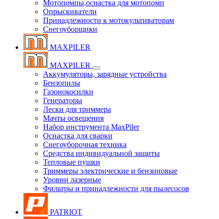
Мотопомпы,оснастка для мотопомп
Опрыскиватели
Принадлежности к мотокультиваторам
Снегоуборщики
MAXPILER
MAXPILER
Аккумуляторы, зарядные устройства
Бензопилы
Газонокосилки
Генераторы
Лески для триммера
Мачты освещения
Набор инструмента MaxPiler
Оснастка для сварки
Снегоуборочная техника
Средства индивидуальной защиты
Тепловые пушки
Триммеры электрические и бензиновые
Уровни лазерные
Фильтры и принадлежности для пылесосов
PATRIOT