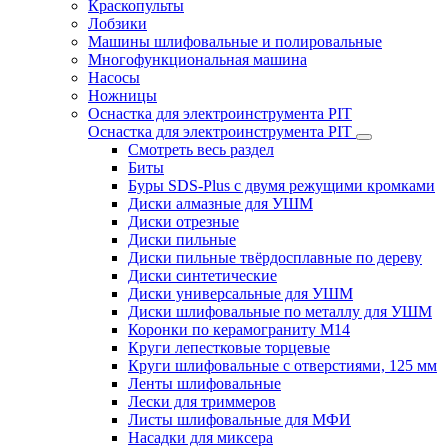
Краскопульты
Лобзики
Машины шлифовальные и полировальные
Многофункциональная машина
Насосы
Ножницы
Оснастка для электроинструмента PIT
Оснастка для электроинструмента PIT
Смотреть весь раздел
Биты
Буры SDS-Plus c двумя режущими кромками
Диски алмазные для УШМ
Диски отрезные
Диски пильные
Диски пильные твёрдосплавные по дереву
Диски синтетические
Диски универсальные для УШМ
Диски шлифовальные по металлу для УШМ
Коронки по керамограниту M14
Круги лепестковые торцевые
Круги шлифовальные с отверстиями, 125 мм
Ленты шлифовальные
Лески для триммеров
Листы шлифовальные для МФИ
Насадки для миксера