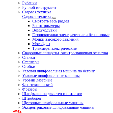
Рубанки
Ручной инструмент
Садовая техника
Садовая техника
Смотреть весь раздел
Бензотриммеры
Воздуходувки
Газонокосилки электрические и бензиновые
Мойки высокого давления
Мотобуры
Триммеры электрические
Сварочные аппараты, электросварочная оснастка
Станки
Степлеры
Стойки
Угловая шлифовальная машина по бетону
Угловые шлифовальные машины
Уровни лазерные
Фен технический
Фрезеры
Шлифмашина для стен и потолков
Штроборез
Щеточные шлифовальные машины
Эксцентриковые шлифовальные машины