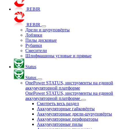
REBIR
REBIR
Дрели и шуруповёрты
Лобзики
Пилы дисковые
Рубанки
Смесители
Шлифмашины угловые и прямые
Status
Status
OnePower STATUS, инструменты на единой
аккумуляторной платформе
OnePower STATUS, инструменты на единой
аккумуляторной платформе
Смотреть весь раздел
Аккумуляторные гайковёрты
Аккумуляторные дрели-шуруповёрты
Аккумуляторные перфораторы
Аккумуляторные пилы