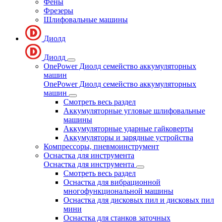
Фены
Фрезеры
Шлифовальные машины
Диолд
Диолд
OnePower Диолд семейство аккумуляторных
машин
OnePower Диолд семейство аккумуляторных
машин
Смотреть весь раздел
Аккумуляторные угловые шлифовальные
машины
Аккумуляторные ударные гайковерты
Аккумуляторы и зарядные устройства
Компрессоры, пневмоинструмент
Оснастка для инструмента
Оснастка для инструмента
Смотреть весь раздел
Оснастка для вибрационной
многофункциональной машины
Оснастка для дисковых пил и дисковых пил
мини
Оснастка для станков заточных