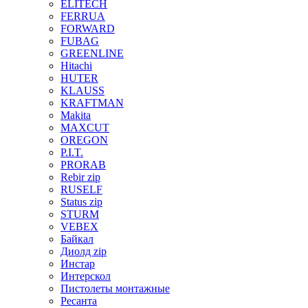
ELITECH
FERRUA
FORWARD
FUBAG
GREENLINE
Hitachi
HUTER
KLAUSS
KRAFTMAN
Makita
MAXCUT
OREGON
P.I.T.
PRORAB
Rebir zip
RUSELF
Status zip
STURM
VEBEX
Байкал
Диолд zip
Инстар
Интерскол
Пистолеты монтажные
Ресанта