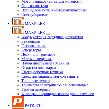
Мотопомпы,оснастка для мотопомп
Опрыскиватели
Принадлежности к мотокультиваторам
Снегоуборщики
MAXPILER
MAXPILER
Аккумуляторы, зарядные устройства
Бензопилы
Газонокосилки
Генераторы
Лески для триммера
Мачты освещения
Набор инструмента MaxPiler
Оснастка для сварки
Снегоуборочная техника
Средства индивидуальной защиты
Тепловые пушки
Триммеры электрические и бензиновые
Уровни лазерные
Фильтры и принадлежности для пылесосов
PATRIOT