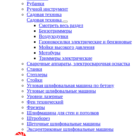
Рубанки
Ручной инструмент
Садовая техника
Садовая техника
Смотреть весь раздел
Бензотриммеры
Воздуходувки
Газонокосилки электрические и бензиновые
Мойки высокого давления
Мотобуры
Триммеры электрические
Сварочные аппараты, электросварочная оснастка
Станки
Степлеры
Стойки
Угловая шлифовальная машина по бетону
Угловые шлифовальные машины
Уровни лазерные
Фен технический
Фрезеры
Шлифмашина для стен и потолков
Штроборез
Щеточные шлифовальные машины
Эксцентриковые шлифовальные машины