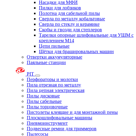
Насадки для МФИ
Пилки для лобзиков
Полотна для сабельной пилы
Сверла по металлу кобальтовые
Сверла по стеклу и керамике
Скобы и гвозди для степлеров
Тарелки опорные шлифовальные для УШМ с
креплением М14
Цепи пильные
Щётки для брашировальных машин
Отвертки аккумуляторные
Паяльные станции
PIT
Перфораторы и молотки
Пила отрезная по металлу
Пила цепная электрическая
Пилы дисковые
Пилы сабельные
Пилы торцовочные
Пистолеты клеящие и для монтажной пены
Плоскошлифовальные машины
Пневмоинструмент
Подвесные ремни для триммеров
Пылесосы