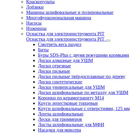
Краскопульты
Лобзики
Машины шлифовальные и полировальные
Многофункциональная машина
Насосы
Ножницы
Оснастка для электроинструмента PIT
Оснастка для электроинструмента PIT
Смотреть весь раздел
Биты
Буры SDS-Plus c двумя режущими кромками
Диски алмазные для УШМ
Диски отрезные
Диски пильные
Диски пильные твёрдосплавные по дереву
Диски синтетические
Диски универсальные для УШМ
Диски шлифовальные по металлу для УШМ
Коронки по керамограниту M14
Круги лепестковые торцевые
Круги шлифовальные с отверстиями, 125 мм
Ленты шлифовальные
Лески для триммеров
Листы шлифовальные для МФИ
Насадки для миксера