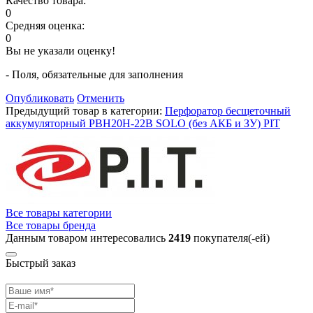
Качество товара:
0
Средняя оценка:
0
Вы не указали оценку!
- Поля, обязательные для заполнения
Опубликовать
Отменить
Предыдущий товар в категории:
Перфоратор бесщеточный
аккумуляторный PBH20H-22B SOLO (без АКБ и ЗУ) PIT
Все товары категории
Все товары бренда
Данным товаром интересовались
2419
покупателя(-ей)
Быстрый заказ