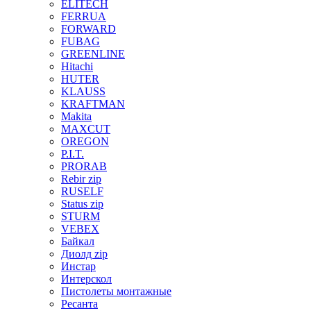
ELITECH
FERRUA
FORWARD
FUBAG
GREENLINE
Hitachi
HUTER
KLAUSS
KRAFTMAN
Makita
MAXCUT
OREGON
P.I.T.
PRORAB
Rebir zip
RUSELF
Status zip
STURM
VEBEX
Байкал
Диолд zip
Инстар
Интерскол
Пистолеты монтажные
Ресанта