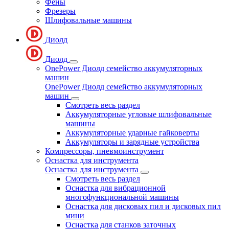
Фены
Фрезеры
Шлифовальные машины
Диолд
Диолд
OnePower Диолд семейство аккумуляторных
машин
OnePower Диолд семейство аккумуляторных
машин
Смотреть весь раздел
Аккумуляторные угловые шлифовальные
машины
Аккумуляторные ударные гайковерты
Аккумуляторы и зарядные устройства
Компрессоры, пневмоинструмент
Оснастка для инструмента
Оснастка для инструмента
Смотреть весь раздел
Оснастка для вибрационной
многофункциональной машины
Оснастка для дисковых пил и дисковых пил
мини
Оснастка для станков заточных