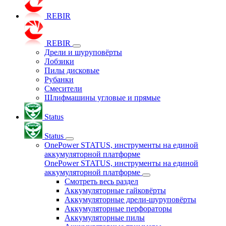
REBIR
REBIR
Дрели и шуруповёрты
Лобзики
Пилы дисковые
Рубанки
Смесители
Шлифмашины угловые и прямые
Status
Status
OnePower STATUS, инструменты на единой
аккумуляторной платформе
OnePower STATUS, инструменты на единой
аккумуляторной платформе
Смотреть весь раздел
Аккумуляторные гайковёрты
Аккумуляторные дрели-шуруповёрты
Аккумуляторные перфораторы
Аккумуляторные пилы