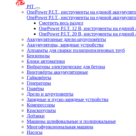
PIT
OnePower P.I.T., инструменты на единой аккумуля
OnePower P.I.T., инструменты на единой аккумуля
Смотреть весь раздел
OnePower P.I.T. 12 В, инструменты на едино
OnePower P.I.T. 20 В, инструменты на едино
Аккумуляторные дрели-шуруповёрты
Аккумуляторы, зарядные устройства
Аппараты для сварки полипропиленовых труб
Бензопилы
Блоки автоматики
Вибраторы электрические для бетона
Винтовёрты аккумуляторные
Гайковёрты
Генераторы
Гравёры
Дрели и шуруповерты
Зарядные и пуско-зарядные устройства
Компрессоры
Краскопульты
Лобзики
Машины шлифовальные и полировальные
Многофункциональная машина
Насосы