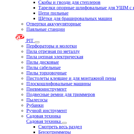
Скобы и гвозди для степлеров
Тарелки опорные шлифовальные для УШМ с 
Цепи пильные
Щётки для брашировальных машин
Отвертки аккумуляторные
Паяльные станции
PIT
Перфораторы и молотки
Пила отрезная по металлу
Пила цепная электрическая
Пилы дисковые
Пилы сабельные
Пилы торцовочные
Пистолеты клеящие и для монтажной пены
Плоскошлифовальные машины
Пневмоинструмент
Подвесные ремни для триммеров
Пылесосы
Рубанки
Ручной инструмент
Садовая техника
Садовая техника
Смотреть весь раздел
Бензотриммеры