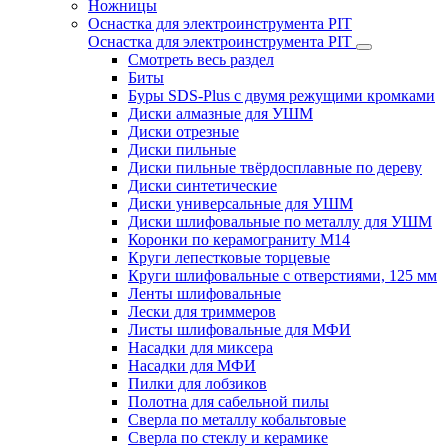
Ножницы
Оснастка для электроинструмента PIT
Оснастка для электроинструмента PIT
Смотреть весь раздел
Биты
Буры SDS-Plus c двумя режущими кромками
Диски алмазные для УШМ
Диски отрезные
Диски пильные
Диски пильные твёрдосплавные по дереву
Диски синтетические
Диски универсальные для УШМ
Диски шлифовальные по металлу для УШМ
Коронки по керамограниту M14
Круги лепестковые торцевые
Круги шлифовальные с отверстиями, 125 мм
Ленты шлифовальные
Лески для триммеров
Листы шлифовальные для МФИ
Насадки для миксера
Насадки для МФИ
Пилки для лобзиков
Полотна для сабельной пилы
Сверла по металлу кобальтовые
Сверла по стеклу и керамике