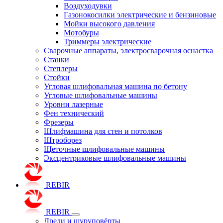
Воздуходувки
Газонокосилки электрические и бензиновые
Мойки высокого давления
Мотобуры
Триммеры электрические
Сварочные аппараты, электросварочная оснастка
Станки
Степлеры
Стойки
Угловая шлифовальная машина по бетону
Угловые шлифовальные машины
Уровни лазерные
Фен технический
Фрезеры
Шлифмашина для стен и потолков
Штроборез
Щеточные шлифовальные машины
Эксцентриковые шлифовальные машины
REBIR
REBIR
Дрели и шуруповёрты