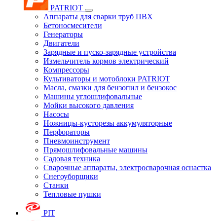
PATRIOT
Аппараты для сварки труб ПВХ
Бетоносмесители
Генераторы
Двигатели
Зарядные и пуско-зарядные устройства
Измельчитель кормов электрический
Компрессоры
Культиваторы и мотоблоки PATRIOT
Масла, смазки для бензопил и бензокос
Машины углошлифовальные
Мойки высокого давления
Насосы
Ножницы-кусторезы аккумуляторные
Перфораторы
Пневмоинструмент
Прямошлифовальные машины
Садовая техника
Сварочные аппараты, электросварочная оснастка
Снегоуборщики
Станки
Тепловые пушки
PIT