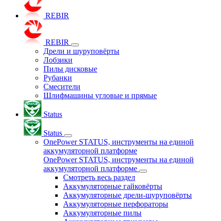
REBIR
REBIR
Дрели и шуруповёрты
Лобзики
Пилы дисковые
Рубанки
Смесители
Шлифмашины угловые и прямые
Status
Status
OnePower STATUS, инструменты на единой
аккумуляторной платформе
OnePower STATUS, инструменты на единой
аккумуляторной платформе
Смотреть весь раздел
Аккумуляторные гайковёрты
Аккумуляторные дрели-шуруповёрты
Аккумуляторные перфораторы
Аккумуляторные пилы