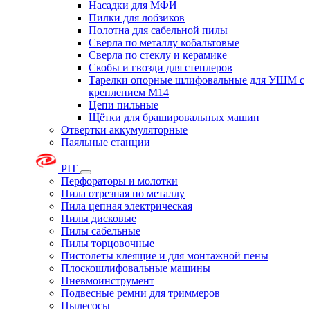
Насадки для МФИ
Пилки для лобзиков
Полотна для сабельной пилы
Сверла по металлу кобальтовые
Сверла по стеклу и керамике
Скобы и гвозди для степлеров
Тарелки опорные шлифовальные для УШМ с
креплением М14
Цепи пильные
Щётки для брашировальных машин
Отвертки аккумуляторные
Паяльные станции
PIT
Перфораторы и молотки
Пила отрезная по металлу
Пила цепная электрическая
Пилы дисковые
Пилы сабельные
Пилы торцовочные
Пистолеты клеящие и для монтажной пены
Плоскошлифовальные машины
Пневмоинструмент
Подвесные ремни для триммеров
Пылесосы