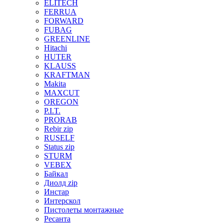
ELITECH
FERRUA
FORWARD
FUBAG
GREENLINE
Hitachi
HUTER
KLAUSS
KRAFTMAN
Makita
MAXCUT
OREGON
P.I.T.
PRORAB
Rebir zip
RUSELF
Status zip
STURM
VEBEX
Байкал
Диолд zip
Инстар
Интерскол
Пистолеты монтажные
Ресанта