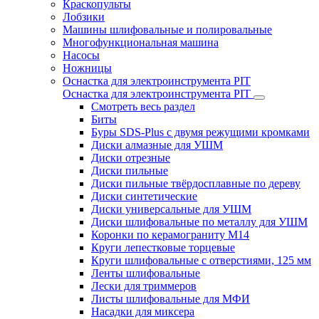
Краскопульты
Лобзики
Машины шлифовальные и полировальные
Многофункциональная машина
Насосы
Ножницы
Оснастка для электроинструмента PIT
Оснастка для электроинструмента PIT
Смотреть весь раздел
Биты
Буры SDS-Plus c двумя режущими кромками
Диски алмазные для УШМ
Диски отрезные
Диски пильные
Диски пильные твёрдосплавные по дереву
Диски синтетические
Диски универсальные для УШМ
Диски шлифовальные по металлу для УШМ
Коронки по керамограниту M14
Круги лепестковые торцевые
Круги шлифовальные с отверстиями, 125 мм
Ленты шлифовальные
Лески для триммеров
Листы шлифовальные для МФИ
Насадки для миксера