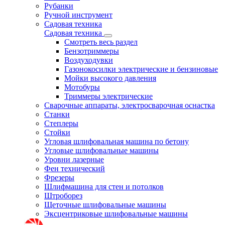
Рубанки
Ручной инструмент
Садовая техника
Садовая техника
Смотреть весь раздел
Бензотриммеры
Воздуходувки
Газонокосилки электрические и бензиновые
Мойки высокого давления
Мотобуры
Триммеры электрические
Сварочные аппараты, электросварочная оснастка
Станки
Степлеры
Стойки
Угловая шлифовальная машина по бетону
Угловые шлифовальные машины
Уровни лазерные
Фен технический
Фрезеры
Шлифмашина для стен и потолков
Штроборез
Щеточные шлифовальные машины
Эксцентриковые шлифовальные машины