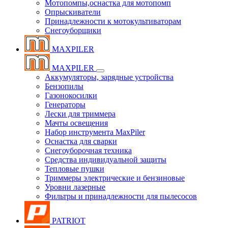
Мотопомпы,оснастка для мотопомп
Опрыскиватели
Принадлежности к мотокультиваторам
Снегоуборщики
MAXPILER
MAXPILER
Аккумуляторы, зарядные устройства
Бензопилы
Газонокосилки
Генераторы
Лески для триммера
Мачты освещения
Набор инструмента MaxPiler
Оснастка для сварки
Снегоуборочная техника
Средства индивидуальной защиты
Тепловые пушки
Триммеры электрические и бензиновые
Уровни лазерные
Фильтры и принадлежности для пылесосов
PATRIOT