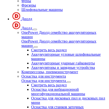
Фены
Фрезеры
Шлифовальные машины
Диолд
Диолд
OnePower Диолд семейство аккумуляторных
машин
OnePower Диолд семейство аккумуляторных
машин
Смотреть весь раздел
Аккумуляторные угловые шлифовальные
машины
Аккумуляторные ударные гайковерты
Аккумуляторы и зарядные устройства
Компрессоры, пневмоинструмент
Оснастка для инструмента
Оснастка для инструмента
Смотреть весь раздел
Оснастка для вибрационной
многофункциональной машины
Оснастка для дисковых пил и дисковых пил
мини
Оснастка для станков заточных