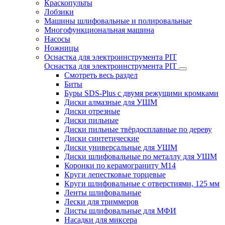
Краскопульты
Лобзики
Машины шлифовальные и полировальные
Многофункциональная машина
Насосы
Ножницы
Оснастка для электроинструмента PIT
Оснастка для электроинструмента PIT
Смотреть весь раздел
Биты
Буры SDS-Plus c двумя режущими кромками
Диски алмазные для УШМ
Диски отрезные
Диски пильные
Диски пильные твёрдосплавные по дереву
Диски синтетические
Диски универсальные для УШМ
Диски шлифовальные по металлу для УШМ
Коронки по керамограниту M14
Круги лепестковые торцевые
Круги шлифовальные с отверстиями, 125 мм
Ленты шлифовальные
Лески для триммеров
Листы шлифовальные для МФИ
Насадки для миксера