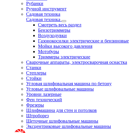
Рубанки
Ручной инструмент
Садовая техника
Садовая техника
Смотреть весь раздел
Бензотриммеры
Воздуходувки
Газонокосилки электрические и бензиновые
Мойки высокого давления
Мотобуры
Триммеры электрические
Сварочные аппараты, электросварочная оснастка
Станки
Степлеры
Стойки
Угловая шлифовальная машина по бетону
Угловые шлифовальные машины
Уровни лазерные
Фен технический
Фрезеры
Шлифмашина для стен и потолков
Штроборез
Щеточные шлифовальные машины
Эксцентриковые шлифовальные машины