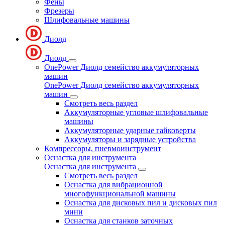
Фены
Фрезеры
Шлифовальные машины
Диолд
Диолд
OnePower Диолд семейство аккумуляторных
машин
OnePower Диолд семейство аккумуляторных
машин
Смотреть весь раздел
Аккумуляторные угловые шлифовальные
машины
Аккумуляторные ударные гайковерты
Аккумуляторы и зарядные устройства
Компрессоры, пневмоинструмент
Оснастка для инструмента
Оснастка для инструмента
Смотреть весь раздел
Оснастка для вибрационной
многофункциональной машины
Оснастка для дисковых пил и дисковых пил
мини
Оснастка для станков заточных