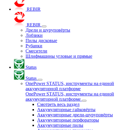
REBIR
REBIR
Дрели и шуруповёрты
Лобзики
Пилы дисковые
Рубанки
Смесители
Шлифмашины угловые и прямые
Status
Status
OnePower STATUS, инструменты на единой
аккумуляторной платформе
OnePower STATUS, инструменты на единой
аккумуляторной платформе
Смотреть весь раздел
Аккумуляторные гайковёрты
Аккумуляторные дрели-шуруповёрты
Аккумуляторные перфораторы
Аккумуляторные пилы