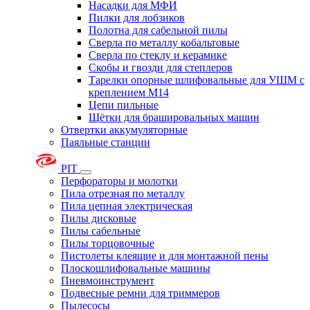
Насадки для МФИ
Пилки для лобзиков
Полотна для сабельной пилы
Сверла по металлу кобальтовые
Сверла по стеклу и керамике
Скобы и гвозди для степлеров
Тарелки опорные шлифовальные для УШМ с
креплением М14
Цепи пильные
Щётки для брашировальных машин
Отвертки аккумуляторные
Паяльные станции
PIT
Перфораторы и молотки
Пила отрезная по металлу
Пила цепная электрическая
Пилы дисковые
Пилы сабельные
Пилы торцовочные
Пистолеты клеящие и для монтажной пены
Плоскошлифовальные машины
Пневмоинструмент
Подвесные ремни для триммеров
Пылесосы