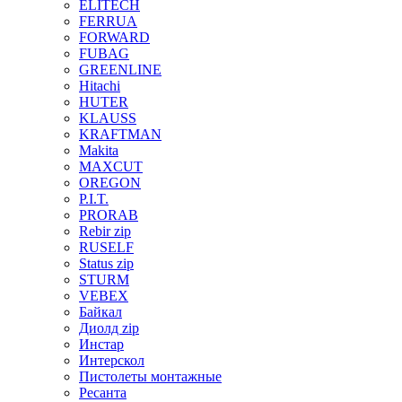
ELITECH
FERRUA
FORWARD
FUBAG
GREENLINE
Hitachi
HUTER
KLAUSS
KRAFTMAN
Makita
MAXCUT
OREGON
P.I.T.
PRORAB
Rebir zip
RUSELF
Status zip
STURM
VEBEX
Байкал
Диолд zip
Инстар
Интерскол
Пистолеты монтажные
Ресанта