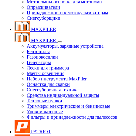
Мотопомпы,оснастка для мотопомп
Опрыскиватели
Принадлежности к мотокультиваторам
Снегоуборщики
MAXPILER
MAXPILER
Аккумуляторы, зарядные устройства
Бензопилы
Газонокосилки
Генераторы
Лески для триммера
Мачты освещения
Набор инструмента MaxPiler
Оснастка для сварки
Снегоуборочная техника
Средства индивидуальной защиты
Тепловые пушки
Триммеры электрические и бензиновые
Уровни лазерные
Фильтры и принадлежности для пылесосов
PATRIOT