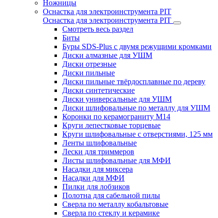
Ножницы
Оснастка для электроинструмента PIT
Оснастка для электроинструмента PIT
Смотреть весь раздел
Биты
Буры SDS-Plus c двумя режущими кромками
Диски алмазные для УШМ
Диски отрезные
Диски пильные
Диски пильные твёрдосплавные по дереву
Диски синтетические
Диски универсальные для УШМ
Диски шлифовальные по металлу для УШМ
Коронки по керамограниту M14
Круги лепестковые торцевые
Круги шлифовальные с отверстиями, 125 мм
Ленты шлифовальные
Лески для триммеров
Листы шлифовальные для МФИ
Насадки для миксера
Насадки для МФИ
Пилки для лобзиков
Полотна для сабельной пилы
Сверла по металлу кобальтовые
Сверла по стеклу и керамике