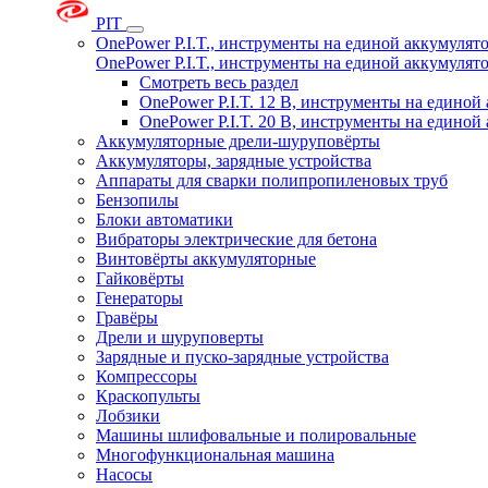
PIT
OnePower P.I.T., инструменты на единой аккумуля
OnePower P.I.T., инструменты на единой аккумуля
Смотреть весь раздел
OnePower P.I.T. 12 В, инструменты на едино
OnePower P.I.T. 20 В, инструменты на едино
Аккумуляторные дрели-шуруповёрты
Аккумуляторы, зарядные устройства
Аппараты для сварки полипропиленовых труб
Бензопилы
Блоки автоматики
Вибраторы электрические для бетона
Винтовёрты аккумуляторные
Гайковёрты
Генераторы
Гравёры
Дрели и шуруповерты
Зарядные и пуско-зарядные устройства
Компрессоры
Краскопульты
Лобзики
Машины шлифовальные и полировальные
Многофункциональная машина
Насосы