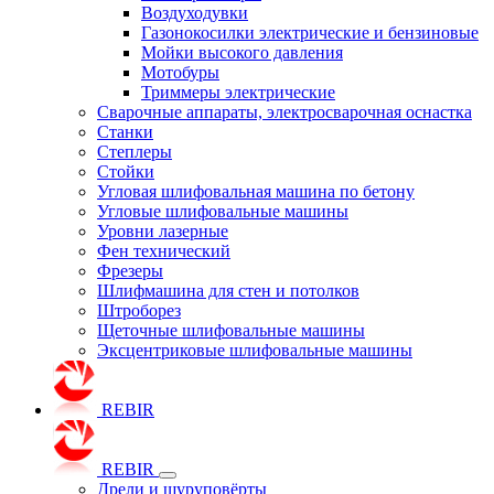
Воздуходувки
Газонокосилки электрические и бензиновые
Мойки высокого давления
Мотобуры
Триммеры электрические
Сварочные аппараты, электросварочная оснастка
Станки
Степлеры
Стойки
Угловая шлифовальная машина по бетону
Угловые шлифовальные машины
Уровни лазерные
Фен технический
Фрезеры
Шлифмашина для стен и потолков
Штроборез
Щеточные шлифовальные машины
Эксцентриковые шлифовальные машины
REBIR
REBIR
Дрели и шуруповёрты