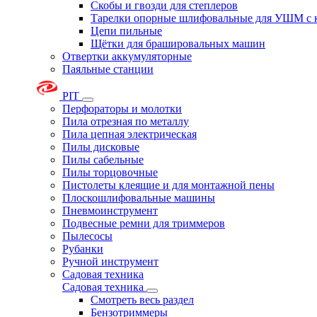
Скобы и гвозди для степлеров
Тарелки опорные шлифовальные для УШМ с 
Цепи пильные
Щётки для брашировальных машин
Отвертки аккумуляторные
Паяльные станции
PIT
Перфораторы и молотки
Пила отрезная по металлу
Пила цепная электрическая
Пилы дисковые
Пилы сабельные
Пилы торцовочные
Пистолеты клеящие и для монтажной пены
Плоскошлифовальные машины
Пневмоинструмент
Подвесные ремни для триммеров
Пылесосы
Рубанки
Ручной инструмент
Садовая техника
Садовая техника
Смотреть весь раздел
Бензотриммеры