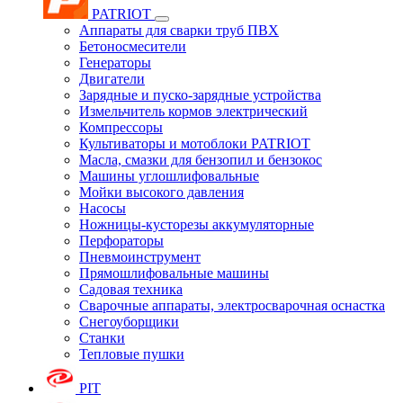
PATRIOT
Аппараты для сварки труб ПВХ
Бетоносмесители
Генераторы
Двигатели
Зарядные и пуско-зарядные устройства
Измельчитель кормов электрический
Компрессоры
Культиваторы и мотоблоки PATRIOT
Масла, смазки для бензопил и бензокос
Машины углошлифовальные
Мойки высокого давления
Насосы
Ножницы-кусторезы аккумуляторные
Перфораторы
Пневмоинструмент
Прямошлифовальные машины
Садовая техника
Сварочные аппараты, электросварочная оснастка
Снегоуборщики
Станки
Тепловые пушки
PIT