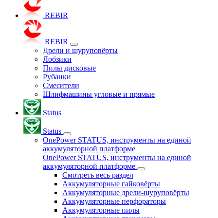
REBIR
REBIR
Дрели и шуруповёрты
Лобзики
Пилы дисковые
Рубанки
Смесители
Шлифмашины угловые и прямые
Status
Status
OnePower STATUS, инструменты на единой
аккумуляторной платформе
OnePower STATUS, инструменты на единой
аккумуляторной платформе
Смотреть весь раздел
Аккумуляторные гайковёрты
Аккумуляторные дрели-шуруповёрты
Аккумуляторные перфораторы
Аккумуляторные пилы