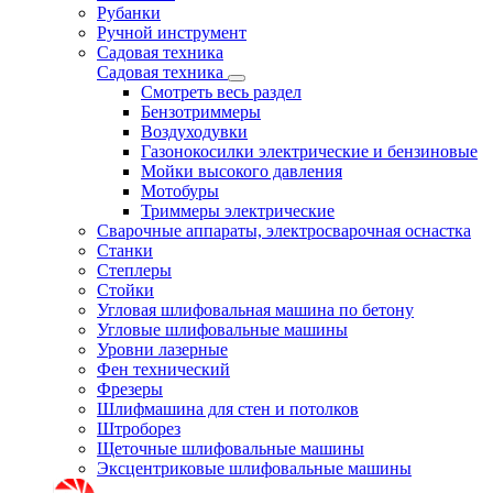
Рубанки
Ручной инструмент
Садовая техника
Садовая техника
Смотреть весь раздел
Бензотриммеры
Воздуходувки
Газонокосилки электрические и бензиновые
Мойки высокого давления
Мотобуры
Триммеры электрические
Сварочные аппараты, электросварочная оснастка
Станки
Степлеры
Стойки
Угловая шлифовальная машина по бетону
Угловые шлифовальные машины
Уровни лазерные
Фен технический
Фрезеры
Шлифмашина для стен и потолков
Штроборез
Щеточные шлифовальные машины
Эксцентриковые шлифовальные машины