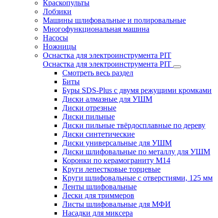
Краскопульты
Лобзики
Машины шлифовальные и полировальные
Многофункциональная машина
Насосы
Ножницы
Оснастка для электроинструмента PIT
Оснастка для электроинструмента PIT
Смотреть весь раздел
Биты
Буры SDS-Plus c двумя режущими кромками
Диски алмазные для УШМ
Диски отрезные
Диски пильные
Диски пильные твёрдосплавные по дереву
Диски синтетические
Диски универсальные для УШМ
Диски шлифовальные по металлу для УШМ
Коронки по керамограниту M14
Круги лепестковые торцевые
Круги шлифовальные с отверстиями, 125 мм
Ленты шлифовальные
Лески для триммеров
Листы шлифовальные для МФИ
Насадки для миксера