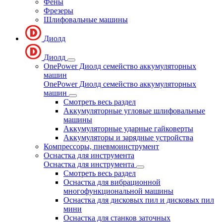
Фены
Фрезеры
Шлифовальные машины
Диолд
Диолд
OnePower Диолд семейство аккумуляторных
машин
OnePower Диолд семейство аккумуляторных
машин
Смотреть весь раздел
Аккумуляторные угловые шлифовальные
машины
Аккумуляторные ударные гайковерты
Аккумуляторы и зарядные устройства
Компрессоры, пневмоинструмент
Оснастка для инструмента
Оснастка для инструмента
Смотреть весь раздел
Оснастка для вибрационной
многофункциональной машины
Оснастка для дисковых пил и дисковых пил
мини
Оснастка для станков заточных