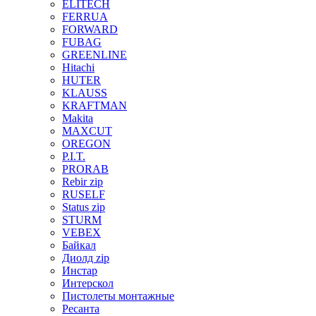
ELITECH
FERRUA
FORWARD
FUBAG
GREENLINE
Hitachi
HUTER
KLAUSS
KRAFTMAN
Makita
MAXCUT
OREGON
P.I.T.
PRORAB
Rebir zip
RUSELF
Status zip
STURM
VEBEX
Байкал
Диолд zip
Инстар
Интерскол
Пистолеты монтажные
Ресанта