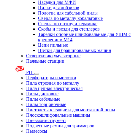
Насадки для МФИ
Пилки для лобзиков
Полотна для сабельной пилы
Сверла по металлу кобальтовые
Сверла по стеклу и керамике
Скобы и гвозди для степлеров
Тарелки опорные шлифовальные для УШМ с
креплением М14
Цепи пильные
Щётки для брашировальных машин
Отвертки аккумуляторные
Паяльные станции
PIT
Перфораторы и молотки
Пила отрезная по металлу
Пила цепная электрическая
Пилы дисковые
Пилы сабельные
Пилы торцовочные
Пистолеты клеящие и для монтажной пены
Плоскошлифовальные машины
Пневмоинструмент
Подвесные ремни для триммеров
Пылесосы