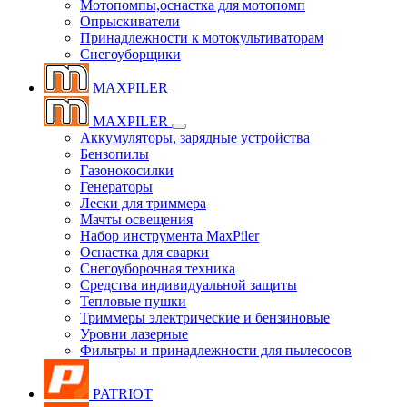
Мотопомпы,оснастка для мотопомп
Опрыскиватели
Принадлежности к мотокультиваторам
Снегоуборщики
MAXPILER
MAXPILER
Аккумуляторы, зарядные устройства
Бензопилы
Газонокосилки
Генераторы
Лески для триммера
Мачты освещения
Набор инструмента MaxPiler
Оснастка для сварки
Снегоуборочная техника
Средства индивидуальной защиты
Тепловые пушки
Триммеры электрические и бензиновые
Уровни лазерные
Фильтры и принадлежности для пылесосов
PATRIOT