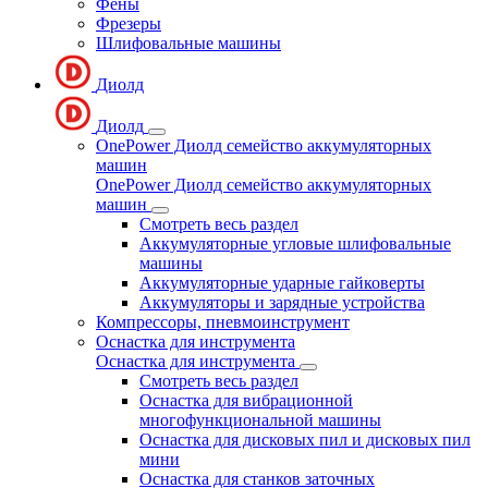
Фены
Фрезеры
Шлифовальные машины
Диолд
Диолд
OnePower Диолд семейство аккумуляторных
машин
OnePower Диолд семейство аккумуляторных
машин
Смотреть весь раздел
Аккумуляторные угловые шлифовальные
машины
Аккумуляторные ударные гайковерты
Аккумуляторы и зарядные устройства
Компрессоры, пневмоинструмент
Оснастка для инструмента
Оснастка для инструмента
Смотреть весь раздел
Оснастка для вибрационной
многофункциональной машины
Оснастка для дисковых пил и дисковых пил
мини
Оснастка для станков заточных