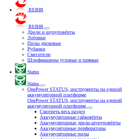
REBIR
REBIR
Дрели и шуруповёрты
Лобзики
Пилы дисковые
Рубанки
Смесители
Шлифмашины угловые и прямые
Status
Status
OnePower STATUS, инструменты на единой
аккумуляторной платформе
OnePower STATUS, инструменты на единой
аккумуляторной платформе
Смотреть весь раздел
Аккумуляторные гайковёрты
Аккумуляторные дрели-шуруповёрты
Аккумуляторные перфораторы
Аккумуляторные пилы