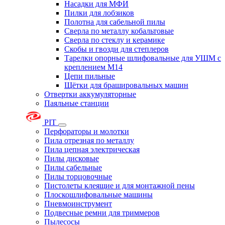
Насадки для МФИ
Пилки для лобзиков
Полотна для сабельной пилы
Сверла по металлу кобальтовые
Сверла по стеклу и керамике
Скобы и гвозди для степлеров
Тарелки опорные шлифовальные для УШМ с
креплением М14
Цепи пильные
Щётки для брашировальных машин
Отвертки аккумуляторные
Паяльные станции
PIT
Перфораторы и молотки
Пила отрезная по металлу
Пила цепная электрическая
Пилы дисковые
Пилы сабельные
Пилы торцовочные
Пистолеты клеящие и для монтажной пены
Плоскошлифовальные машины
Пневмоинструмент
Подвесные ремни для триммеров
Пылесосы