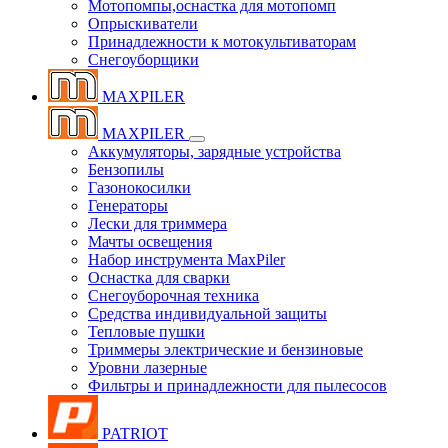
Мотопомпы,оснастка для мотопомп
Опрыскиватели
Принадлежности к мотокультиваторам
Снегоуборщики
MAXPILER
MAXPILER
Аккумуляторы, зарядные устройства
Бензопилы
Газонокосилки
Генераторы
Лески для триммера
Мачты освещения
Набор инструмента MaxPiler
Оснастка для сварки
Снегоуборочная техника
Средства индивидуальной защиты
Тепловые пушки
Триммеры электрические и бензиновые
Уровни лазерные
Фильтры и принадлежности для пылесосов
PATRIOT