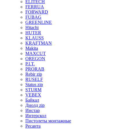
ELITECH
FERRUA
FORWARD
FUBAG
GREENLINE
Hitachi
HUTER
KLAUSS
KRAFTMAN
Makita
MAXCUT
OREGON
P.I.T.
PRORAB
Rebir zip
RUSELF
Status zip
STURM
VEBEX
Байкал
Диолд zip
Инстар
Интерскол
Пистолеты монтажные
Ресанта