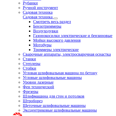
Рубанки
Ручной инструмент
Садовая техника
Садовая техника
Смотреть весь раздел
Бензотриммеры
Воздуходувки
Газонокосилки электрические и бензиновые
Мойки высокого давления
Мотобуры
Триммеры электрические
Сварочные аппараты, электросварочная оснастка
Станки
Степлеры
Стойки
Угловая шлифовальная машина по бетону
Угловые шлифовальные машины
Уровни лазерные
Фен технический
Фрезеры
Шлифмашина для стен и потолков
Штроборез
Щеточные шлифовальные машины
Эксцентриковые шлифовальные машины