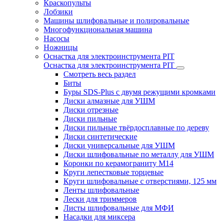
Краскопульты
Лобзики
Машины шлифовальные и полировальные
Многофункциональная машина
Насосы
Ножницы
Оснастка для электроинструмента PIT
Оснастка для электроинструмента PIT
Смотреть весь раздел
Биты
Буры SDS-Plus c двумя режущими кромками
Диски алмазные для УШМ
Диски отрезные
Диски пильные
Диски пильные твёрдосплавные по дереву
Диски синтетические
Диски универсальные для УШМ
Диски шлифовальные по металлу для УШМ
Коронки по керамограниту M14
Круги лепестковые торцевые
Круги шлифовальные с отверстиями, 125 мм
Ленты шлифовальные
Лески для триммеров
Листы шлифовальные для МФИ
Насадки для миксера