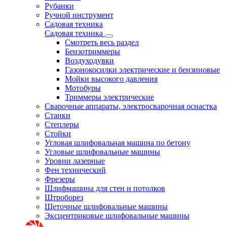
Рубанки
Ручной инструмент
Садовая техника
Садовая техника
Смотреть весь раздел
Бензотриммеры
Воздуходувки
Газонокосилки электрические и бензиновые
Мойки высокого давления
Мотобуры
Триммеры электрические
Сварочные аппараты, электросварочная оснастка
Станки
Степлеры
Стойки
Угловая шлифовальная машина по бетону
Угловые шлифовальные машины
Уровни лазерные
Фен технический
Фрезеры
Шлифмашина для стен и потолков
Штроборез
Щеточные шлифовальные машины
Эксцентриковые шлифовальные машины