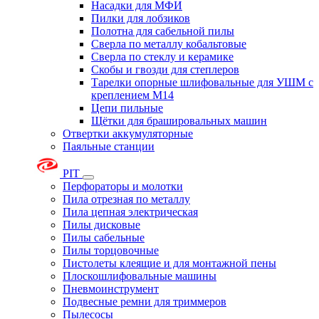
Насадки для МФИ
Пилки для лобзиков
Полотна для сабельной пилы
Сверла по металлу кобальтовые
Сверла по стеклу и керамике
Скобы и гвозди для степлеров
Тарелки опорные шлифовальные для УШМ с
креплением М14
Цепи пильные
Щётки для брашировальных машин
Отвертки аккумуляторные
Паяльные станции
PIT
Перфораторы и молотки
Пила отрезная по металлу
Пила цепная электрическая
Пилы дисковые
Пилы сабельные
Пилы торцовочные
Пистолеты клеящие и для монтажной пены
Плоскошлифовальные машины
Пневмоинструмент
Подвесные ремни для триммеров
Пылесосы