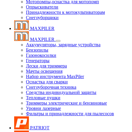
Мотопомпы,оснастка для мотопомп
Опрыскиватели
Принадлежности к мотокультиваторам
Снегоуборщики
MAXPILER
MAXPILER
Аккумуляторы, зарядные устройства
Бензопилы
Газонокосилки
Генераторы
Лески для триммера
Мачты освещения
Набор инструмента MaxPiler
Оснастка для сварки
Снегоуборочная техника
Средства индивидуальной защиты
Тепловые пушки
Триммеры электрические и бензиновые
Уровни лазерные
Фильтры и принадлежности для пылесосов
PATRIOT