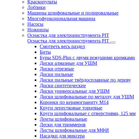
Краскопульты
Лобзики
Машины шлифовальные и полировальные
Многофункциональная машина
Насосы
Ножницы
Оснастка для электроинструмента PIT
Оснастка для электроинструмента PIT
Смотреть весь раздел
Биты
Буры SDS-Plus c двумя режущими кромками
Диски алмазные для УШМ
Диски отрезные
Диски пильные
Диски пильные твёрдосплавные по дереву
Диски синтетические
Диски универсальные для УШМ
Диски шлифовальные по металлу для УШМ
Коронки по керамограниту M14
Круги лепестковые торцевые
Круги шлифовальные с отверстиями, 125 мм
Ленты шлифовальные
Лески для триммеров
Листы шлифовальные для МФИ
Насадки для миксера