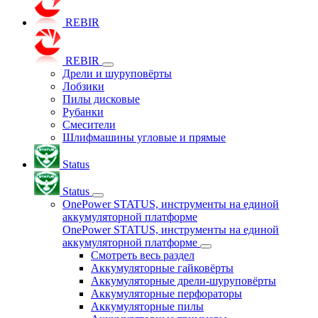
REBIR
REBIR
Дрели и шуруповёрты
Лобзики
Пилы дисковые
Рубанки
Смесители
Шлифмашины угловые и прямые
Status
Status
OnePower STATUS, инструменты на единой
аккумуляторной платформе
OnePower STATUS, инструменты на единой
аккумуляторной платформе
Смотреть весь раздел
Аккумуляторные гайковёрты
Аккумуляторные дрели-шуруповёрты
Аккумуляторные перфораторы
Аккумуляторные пилы