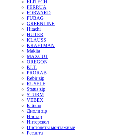
ELITECH
FERRUA
FORWARD
FUBAG
GREENLINE
Hitachi
HUTER
KLAUSS
KRAFTMAN
Makita
MAXCUT
OREGON
P.I.T.
PRORAB
Rebir zip
RUSELF
Status zip
STURM
VEBEX
Байкал
Диолд zip
Инстар
Интерскол
Пистолеты монтажные
Ресанта