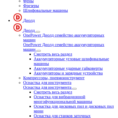
Фены
Фрезеры
Шлифовальные машины
Диолд
Диолд
OnePower Диолд семейство аккумуляторных
машин
OnePower Диолд семейство аккумуляторных
машин
Смотреть весь раздел
Аккумуляторные угловые шлифовальные
машины
Аккумуляторные ударные гайковерты
Аккумуляторы и зарядные устройства
Компрессоры, пневмоинструмент
Оснастка для инструмента
Оснастка для инструмента
Смотреть весь раздел
Оснастка для вибрационной
многофункциональной машины
Оснастка для дисковых пил и дисковых пил
мини
Оснастка для станков заточных