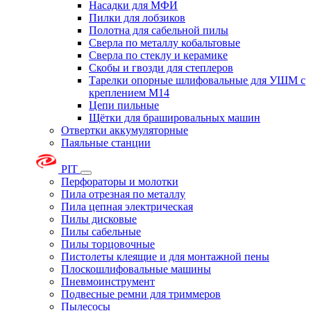
Насадки для МФИ
Пилки для лобзиков
Полотна для сабельной пилы
Сверла по металлу кобальтовые
Сверла по стеклу и керамике
Скобы и гвозди для степлеров
Тарелки опорные шлифовальные для УШМ с
креплением М14
Цепи пильные
Щётки для брашировальных машин
Отвертки аккумуляторные
Паяльные станции
PIT
Перфораторы и молотки
Пила отрезная по металлу
Пила цепная электрическая
Пилы дисковые
Пилы сабельные
Пилы торцовочные
Пистолеты клеящие и для монтажной пены
Плоскошлифовальные машины
Пневмоинструмент
Подвесные ремни для триммеров
Пылесосы