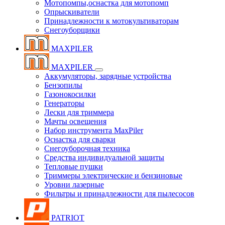
Мотопомпы,оснастка для мотопомп
Опрыскиватели
Принадлежности к мотокультиваторам
Снегоуборщики
MAXPILER
MAXPILER
Аккумуляторы, зарядные устройства
Бензопилы
Газонокосилки
Генераторы
Лески для триммера
Мачты освещения
Набор инструмента MaxPiler
Оснастка для сварки
Снегоуборочная техника
Средства индивидуальной защиты
Тепловые пушки
Триммеры электрические и бензиновые
Уровни лазерные
Фильтры и принадлежности для пылесосов
PATRIOT