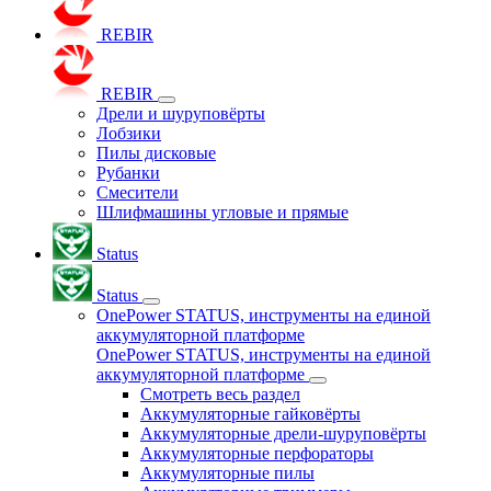
REBIR
REBIR
Дрели и шуруповёрты
Лобзики
Пилы дисковые
Рубанки
Смесители
Шлифмашины угловые и прямые
Status
Status
OnePower STATUS, инструменты на единой
аккумуляторной платформе
OnePower STATUS, инструменты на единой
аккумуляторной платформе
Смотреть весь раздел
Аккумуляторные гайковёрты
Аккумуляторные дрели-шуруповёрты
Аккумуляторные перфораторы
Аккумуляторные пилы