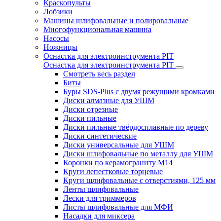
Краскопульты
Лобзики
Машины шлифовальные и полировальные
Многофункциональная машина
Насосы
Ножницы
Оснастка для электроинструмента PIT
Оснастка для электроинструмента PIT
Смотреть весь раздел
Биты
Буры SDS-Plus c двумя режущими кромками
Диски алмазные для УШМ
Диски отрезные
Диски пильные
Диски пильные твёрдосплавные по дереву
Диски синтетические
Диски универсальные для УШМ
Диски шлифовальные по металлу для УШМ
Коронки по керамограниту M14
Круги лепестковые торцевые
Круги шлифовальные с отверстиями, 125 мм
Ленты шлифовальные
Лески для триммеров
Листы шлифовальные для МФИ
Насадки для миксера