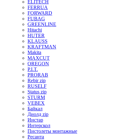
ELITECH
FERRUA
FORWARD
FUBAG
GREENLINE
Hitachi
HUTER
KLAUSS
KRAFTMAN
Makita
MAXCUT
OREGON
P.I.T.
PRORAB
Rebir zip
RUSELF
Status zip
STURM
VEBEX
Байкал
Диолд zip
Инстар
Интерскол
Пистолеты монтажные
Ресанта