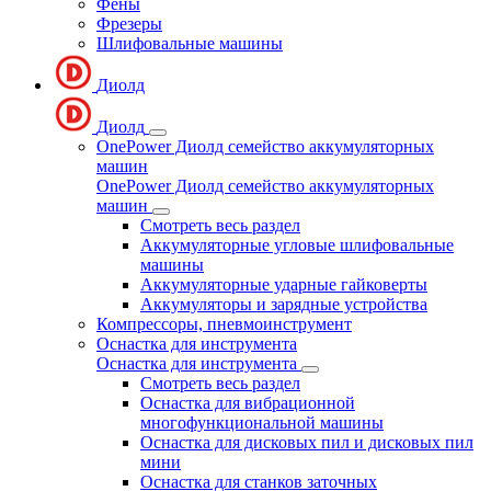
Фены
Фрезеры
Шлифовальные машины
Диолд
Диолд
OnePower Диолд семейство аккумуляторных
машин
OnePower Диолд семейство аккумуляторных
машин
Смотреть весь раздел
Аккумуляторные угловые шлифовальные
машины
Аккумуляторные ударные гайковерты
Аккумуляторы и зарядные устройства
Компрессоры, пневмоинструмент
Оснастка для инструмента
Оснастка для инструмента
Смотреть весь раздел
Оснастка для вибрационной
многофункциональной машины
Оснастка для дисковых пил и дисковых пил
мини
Оснастка для станков заточных