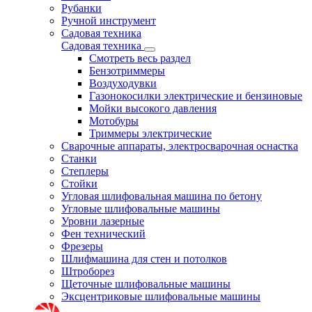
Рубанки
Ручной инструмент
Садовая техника
Садовая техника
Смотреть весь раздел
Бензотриммеры
Воздуходувки
Газонокосилки электрические и бензиновые
Мойки высокого давления
Мотобуры
Триммеры электрические
Сварочные аппараты, электросварочная оснастка
Станки
Степлеры
Стойки
Угловая шлифовальная машина по бетону
Угловые шлифовальные машины
Уровни лазерные
Фен технический
Фрезеры
Шлифмашина для стен и потолков
Штроборез
Щеточные шлифовальные машины
Эксцентриковые шлифовальные машины