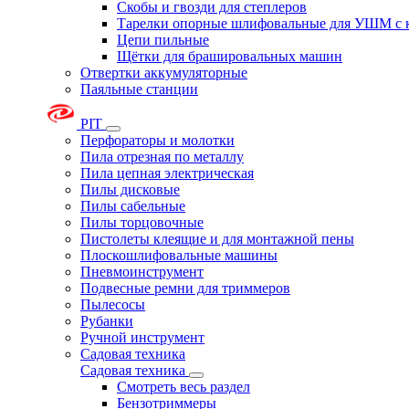
Скобы и гвозди для степлеров
Тарелки опорные шлифовальные для УШМ с 
Цепи пильные
Щётки для брашировальных машин
Отвертки аккумуляторные
Паяльные станции
PIT
Перфораторы и молотки
Пила отрезная по металлу
Пила цепная электрическая
Пилы дисковые
Пилы сабельные
Пилы торцовочные
Пистолеты клеящие и для монтажной пены
Плоскошлифовальные машины
Пневмоинструмент
Подвесные ремни для триммеров
Пылесосы
Рубанки
Ручной инструмент
Садовая техника
Садовая техника
Смотреть весь раздел
Бензотриммеры