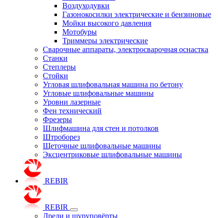
Воздуходувки
Газонокосилки электрические и бензиновые
Мойки высокого давления
Мотобуры
Триммеры электрические
Сварочные аппараты, электросварочная оснастка
Станки
Степлеры
Стойки
Угловая шлифовальная машина по бетону
Угловые шлифовальные машины
Уровни лазерные
Фен технический
Фрезеры
Шлифмашина для стен и потолков
Штроборез
Щеточные шлифовальные машины
Эксцентриковые шлифовальные машины
REBIR
REBIR
Дрели и шуруповёрты