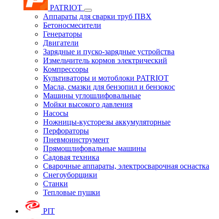
PATRIOT
Аппараты для сварки труб ПВХ
Бетоносмесители
Генераторы
Двигатели
Зарядные и пуско-зарядные устройства
Измельчитель кормов электрический
Компрессоры
Культиваторы и мотоблоки PATRIOT
Масла, смазки для бензопил и бензокос
Машины углошлифовальные
Мойки высокого давления
Насосы
Ножницы-кусторезы аккумуляторные
Перфораторы
Пневмоинструмент
Прямошлифовальные машины
Садовая техника
Сварочные аппараты, электросварочная оснастка
Снегоуборщики
Станки
Тепловые пушки
PIT