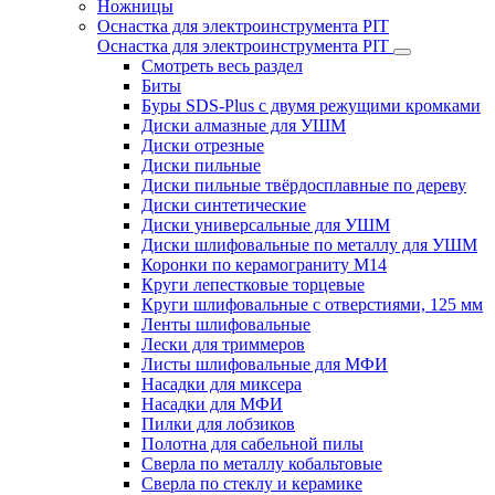
Ножницы
Оснастка для электроинструмента PIT
Оснастка для электроинструмента PIT
Смотреть весь раздел
Биты
Буры SDS-Plus c двумя режущими кромками
Диски алмазные для УШМ
Диски отрезные
Диски пильные
Диски пильные твёрдосплавные по дереву
Диски синтетические
Диски универсальные для УШМ
Диски шлифовальные по металлу для УШМ
Коронки по керамограниту M14
Круги лепестковые торцевые
Круги шлифовальные с отверстиями, 125 мм
Ленты шлифовальные
Лески для триммеров
Листы шлифовальные для МФИ
Насадки для миксера
Насадки для МФИ
Пилки для лобзиков
Полотна для сабельной пилы
Сверла по металлу кобальтовые
Сверла по стеклу и керамике