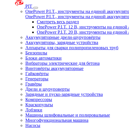
PIT
OnePower P.I.T., инструменты на единой аккумуля
OnePower P.I.T., инструменты на единой аккумуля
Смотреть весь раздел
OnePower P.I.T. 12 В, инструменты на едино
OnePower P.I.T. 20 В, инструменты на едино
Аккумуляторные дрели-шуруповёрты
Аккумуляторы, зарядные устройства
Аппараты для сварки полипропиленовых труб
Бензопилы
Блоки автоматики
Вибраторы электрические для бетона
Винтовёрты аккумуляторные
Гайковёрты
Генераторы
Гравёры
Дрели и шуруповерты
Зарядные и пуско-зарядные устройства
Компрессоры
Краскопульты
Лобзики
Машины шлифовальные и полировальные
Многофункциональная машина
Насосы