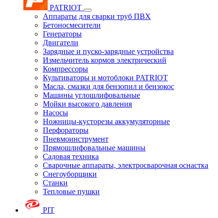
PATRIOT
Аппараты для сварки труб ПВХ
Бетоносмесители
Генераторы
Двигатели
Зарядные и пуско-зарядные устройства
Измельчитель кормов электрический
Компрессоры
Культиваторы и мотоблоки PATRIOT
Масла, смазки для бензопил и бензокос
Машины углошлифовальные
Мойки высокого давления
Насосы
Ножницы-кусторезы аккумуляторные
Перфораторы
Пневмоинструмент
Прямошлифовальные машины
Садовая техника
Сварочные аппараты, электросварочная оснастка
Снегоуборщики
Станки
Тепловые пушки
PIT