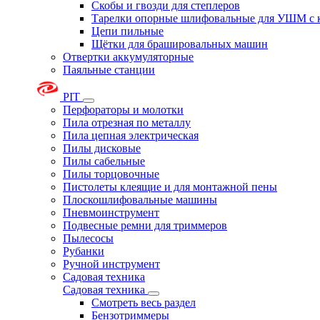
Скобы и гвозди для степлеров
Тарелки опорные шлифовальные для УШМ с 
Цепи пильные
Щётки для брашировальных машин
Отвертки аккумуляторные
Паяльные станции
PIT
Перфораторы и молотки
Пила отрезная по металлу
Пила цепная электрическая
Пилы дисковые
Пилы сабельные
Пилы торцовочные
Пистолеты клеящие и для монтажной пены
Плоскошлифовальные машины
Пневмоинструмент
Подвесные ремни для триммеров
Пылесосы
Рубанки
Ручной инструмент
Садовая техника
Садовая техника
Смотреть весь раздел
Бензотриммеры