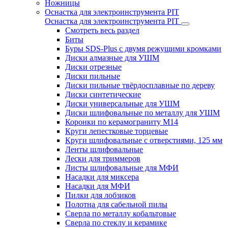
Ножницы
Оснастка для электроинструмента PIT
Оснастка для электроинструмента PIT
Смотреть весь раздел
Биты
Буры SDS-Plus c двумя режущими кромками
Диски алмазные для УШМ
Диски отрезные
Диски пильные
Диски пильные твёрдосплавные по дереву
Диски синтетические
Диски универсальные для УШМ
Диски шлифовальные по металлу для УШМ
Коронки по керамограниту M14
Круги лепестковые торцевые
Круги шлифовальные с отверстиями, 125 мм
Ленты шлифовальные
Лески для триммеров
Листы шлифовальные для МФИ
Насадки для миксера
Насадки для МФИ
Пилки для лобзиков
Полотна для сабельной пилы
Сверла по металлу кобальтовые
Сверла по стеклу и керамике