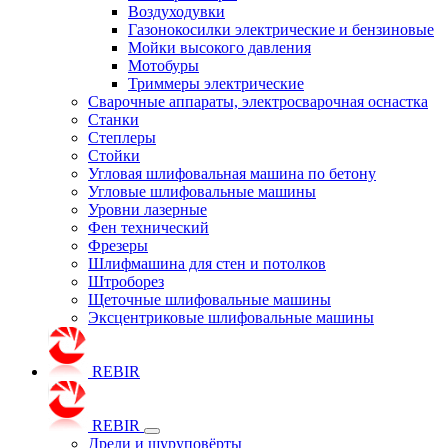
Воздуходувки
Газонокосилки электрические и бензиновые
Мойки высокого давления
Мотобуры
Триммеры электрические
Сварочные аппараты, электросварочная оснастка
Станки
Степлеры
Стойки
Угловая шлифовальная машина по бетону
Угловые шлифовальные машины
Уровни лазерные
Фен технический
Фрезеры
Шлифмашина для стен и потолков
Штроборез
Щеточные шлифовальные машины
Эксцентриковые шлифовальные машины
REBIR
REBIR
Дрели и шуруповёрты