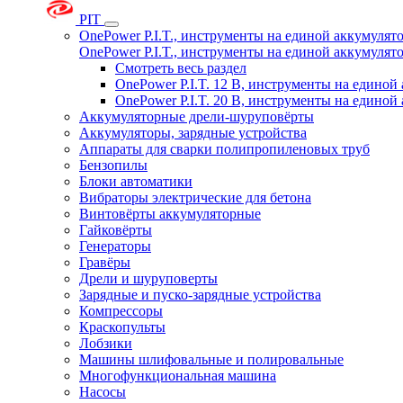
PIT
OnePower P.I.T., инструменты на единой аккумуля
OnePower P.I.T., инструменты на единой аккумуля
Смотреть весь раздел
OnePower P.I.T. 12 В, инструменты на едино
OnePower P.I.T. 20 В, инструменты на едино
Аккумуляторные дрели-шуруповёрты
Аккумуляторы, зарядные устройства
Аппараты для сварки полипропиленовых труб
Бензопилы
Блоки автоматики
Вибраторы электрические для бетона
Винтовёрты аккумуляторные
Гайковёрты
Генераторы
Гравёры
Дрели и шуруповерты
Зарядные и пуско-зарядные устройства
Компрессоры
Краскопульты
Лобзики
Машины шлифовальные и полировальные
Многофункциональная машина
Насосы